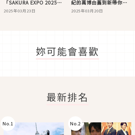
「SAKURA EXPO 2025」
紀的萬博由舊到新帶你一
3月20日登場！ 漫步櫻花
次看
2025年03月23日
2025年03月20日
大道賞夜櫻、搭上日本最
高摩天輪被櫻花包圍
妳可能會喜歡
最新排名
No.
1
No.
2