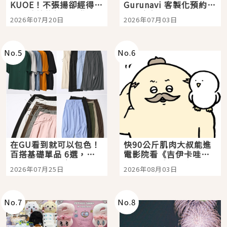
KUOE！不張揚卻經得起
Gurunavi 客製化預約九
時間洗鍊的經典之作五
大都市餐廳，打造專屬
2026年07月20日
2026年07月03日
選
美食體驗！
No.
5
No.
6
在GU看到就可以包色！
快90公斤肌肉大叔能進
百搭基礎單品 6選，閉
電影院看《吉伊卡哇》
眼全收也不心疼
嗎？日本重金屬樂團
2026年07月25日
2026年08月03日
「打首」會長與nagano
老師一同給出了答案
No.
7
No.
8