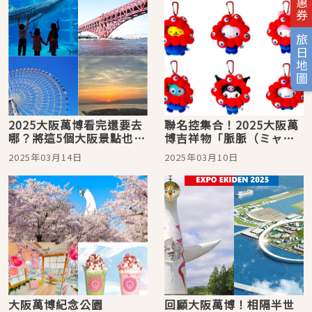
旅日地圖
2025大阪萬博看完還要去
聯名控集合！2025大阪萬
哪？將這5個大阪景點也放
博吉祥物「脈脈（ミャク
進計畫中吧！
ミャク）」 必買聯名周邊
2025年03月14日
2025年03月10日
10選！
大阪萬博紀念公園
回顧大阪萬博！相隔半世