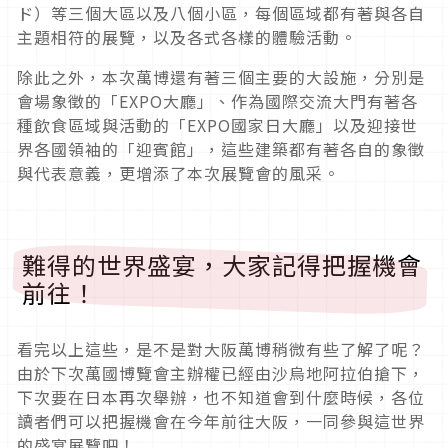
ド）等三個大區以及八個小區，每個
區域
都有著
與各自
主題相符的展覽，以及各式各樣的體驗活動。
除此之外，本次萬博還有著三個主要的大設施，分別是
會場象徵的「
EXPO
大廳」、作為國際交流大門有著各
種飲食區域與活動的「
EXPO
國家日大廳」以及迎接世
界各國領袖的「迎賓館」，這些建築都有著各自的象徵
與代表意義，更增添了本次展覽會的風采。
難得的世界盛宴，大家記得把握機會
前往！
看完以上這些，是不是對大阪萬博稍微有些了解了呢？
由於下次萬國博覽會主辦權已經由沙烏地阿拉伯搶下，
下次要在日本再次舉辦，也不知道會到什麼時候，各位
讀者們可以把握機會在今年前往大阪，一同參與這世界
的盛宴展覽吧！