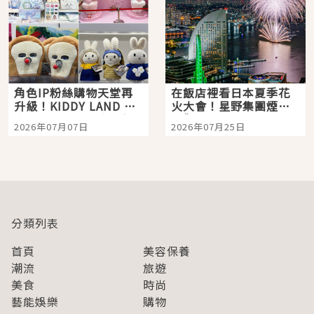
角色IP粉絲購物天堂再
在飯店裡看日本夏季花
升級！KIDDY LAND 原
火大會！星野集團煙火
宿店吉伊卡哇迎客，新
景觀飯店6選，讓你不用
2026年07月07日
2026年07月25日
開幕 OMOKADO 店3分
人擠人悠閒欣賞
即達
分類列表
首頁
美容保養
潮流
旅遊
美食
時尚
藝能娛樂
購物