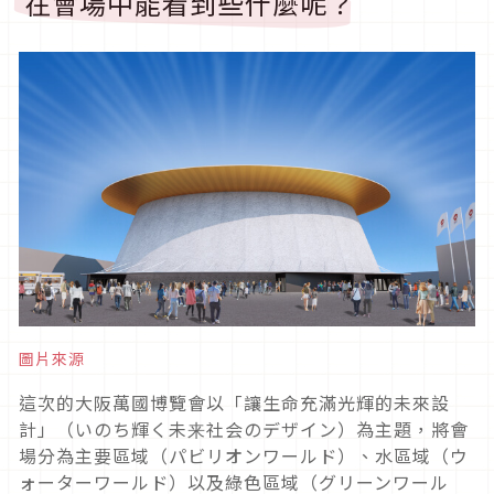
在會場中能看到些什麼呢？
圖片來源
這次的大阪萬國博覽會以「讓生命充滿光輝的未來設
計」（いのち輝く未来社会のデザイン）為主題，將會
場分為主要區域（パビリオンワールド）、水區域（ウ
ォーターワールド）以及綠色區域（グリーンワール