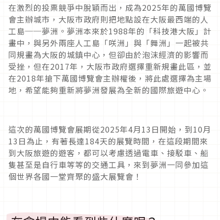
在激烈的投票競爭中脫穎而出，成為
2025
年的萬國博覽
會主辦城市，大阪市政府則把地點設在大阪最西端的人
工島──夢洲。夢洲本來於
1988
年的「科技港大阪」計
畫中，與另外兩座人工島「咲洲」與「舞洲」一起被共
同規畫為大阪的城鎮中心，但卻由於泡沫經濟的影響而
受挫，但在
2017
年，大阪市政府選擇重新規畫此區，並
在
2018
年搶下萬國博覽會主辦權後，將此處選擇為主場
地，希望能夠重新將夢洲發展為全新的國際旅遊中心。
這次的萬國博覽會展期從
2025
年
4
月
13
日開始，到
10
月
13
日為止，有著長達
184
天的展覽時間，在這段期間來
到大阪旅遊的遊客，都可以考慮透過電車、接駁車、船
隻甚至是自行車等等的交通工具，來到夢洲一同參加這
個世界各國一堂齊聚的盛大展覽會！