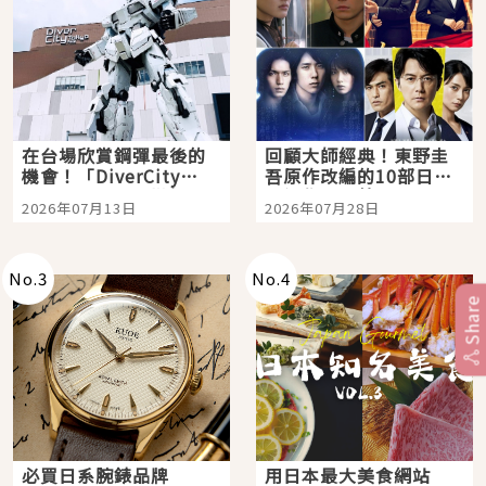
在台場欣賞鋼彈最後的
回顧大師經典！東野圭
機會！「DiverCity
吾原作改編的10部日本
Tokyo Plaza」搭船、
影視作品推薦
2026年07月13日
2026年07月28日
購物、美食及夜景，一
次全體驗
No.
3
No.
4
Share
必買日系腕錶品牌
用日本最大美食網站