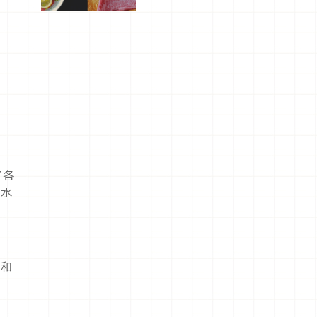
屬美食體
驗！
了各
、水