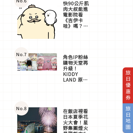
No.
6
快90公斤肌
肉大叔能進
電影院看
《吉伊卡
哇》嗎？日
本重金屬樂
團「打首」
會長與
nagano老師
一同給出了
No.
7
角色IP粉絲
答案
購物天堂再
升級！
旅日優惠券
KIDDY
LAND 原宿
店吉伊卡哇
迎客，新開
幕
OMOKADO
店3分即達
No.
8
旅日地圖
在飯店裡看
日本夏季花
火大會！星
野集團煙火