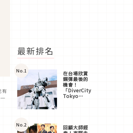
最新排名
No.
1
在台場欣賞
鋼彈最後的
機會！
「DiverCity
也有
Tokyo
緊一
Plaza」搭
船、購物、
美食及夜
景，一次全
體驗
No.
2
回顧大師經
典！東野圭