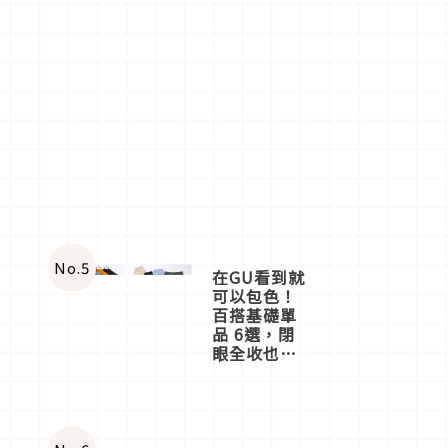
No.
5
在GU看到就
站和
可以包色！
百搭基礎單
品 6選，閉
眼全收也不
心疼