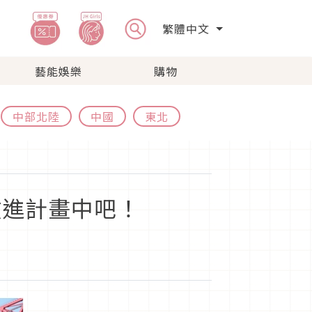
繁體中文
藝能娛樂
購物
中部北陸
中國
東北
放進計畫中吧！