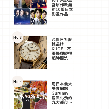
吾原作改編
的10部日本
影視作品推
薦
No.
3
必買日系腕
錶品牌
KUOE！不
張揚卻經得
起時間洗鍊
的經典之作
五選
No.
4
用日本最大
美食網站
Gurunavi
客製化預約
九大都市餐
廳，打造專