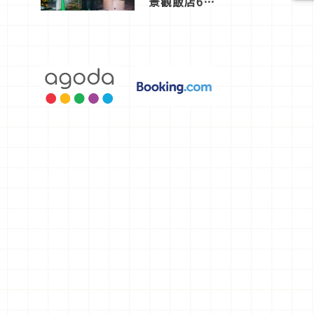
景觀飯店6
選，讓你不
用人擠人悠
閒欣賞