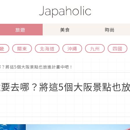
旅遊
美食
時尚
畿
關東
北海道
沖繩
九州
四國
去哪？將這5個大阪景點也放進計畫中吧！
完還要去哪？將這5個大阪景點也