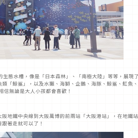
題的生態水槽，像是「日本森林」、「南極大陸」等等，展現
魚類「鯨鯊」，以及水獺、海獅、企鵝、海豚、鯨鯊、魟魚
，相信無論是大人小孩都會喜歡！