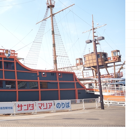
400日圓、3~6歲700日圓、2歲以下免費
份有所不同）
觀光船 聖瑪麗亞號