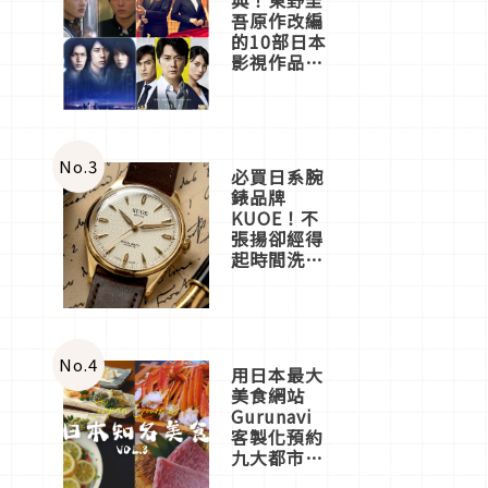
吾原作改編
的10部日本
影視作品推
薦
No.
3
必買日系腕
錶品牌
KUOE！不
張揚卻經得
起時間洗鍊
的經典之作
五選
No.
4
用日本最大
美食網站
Gurunavi
客製化預約
九大都市餐
廳，打造專