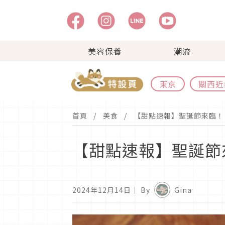
美容保養
潮流
東京
關西近
首頁
美食
【甜點速報】聖誕節來臨！日本
【甜點速報】聖誕節來臨
2024年12月14日
｜ By
Gina