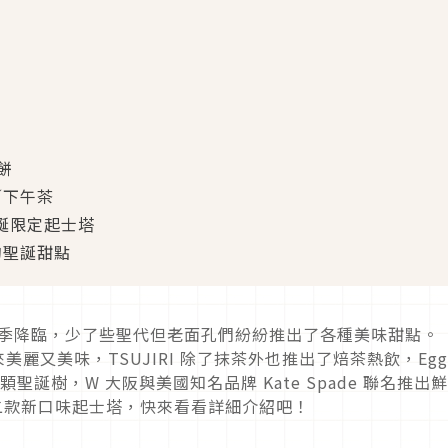
鬆餅
rk／下午茶
年聖誕限定起士塔
的聖誕甜點
冷的冬季降臨，少了些聖代但老面孔們紛紛推出了各種美味甜點。
看起來美麗又美味，TSUJIRI 除了抹茶外也推出了焙茶熱飲，Eggs
顆聖誕樹，W 大阪與美國知名品牌 Kate Spade 聯名推出
 也有二款新口味起士塔，快來看看詳細介紹吧！