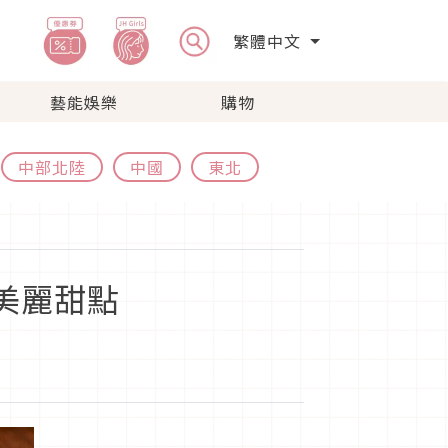
繁體中文
藝能娛樂
購物
中部北陸
中國
東北
吃美麗甜點