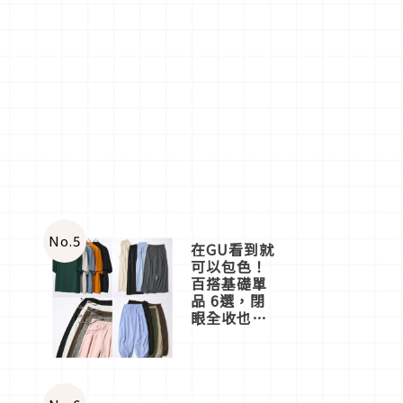
No.
5
在GU看到就
可以包色！
百搭基礎單
品 6選，閉
眼全收也不
心疼