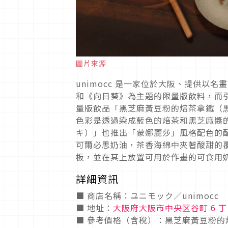
圖片來源
unimocc 是一家位於大阪、提供
和《向日葵》為主題的限量版飲料，而
量版飲品「黑芝麻黃豆粉的焙茶拿鐵（
色彩是透過染成藍色的焙茶和黑芝麻醬
キ）」也推出「蒙娜麗莎」風格配色的
可爾必思奶油，茶香海綿中夾著酸甜的
板，並在其上放置可用於作畫的可食用
詳細資訊
■ 商店名稱：ユニモック／unimocc
■ 地址：
大阪府大阪市中央区谷町 6 丁目 
■ 參考價格（含稅）：黑芝麻黃豆粉的焙茶拿