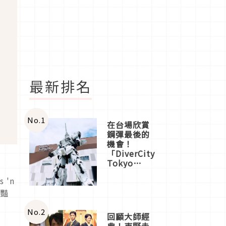
最新排名
No.
1
在台場欣賞
鋼彈最後的
機會！
「DiverCity
Tokyo
Plaza」搭
 'n
船、購物、
美食及夜
鮮豔
景，一次全
體驗
No.
2
回顧大師經
典！東野圭