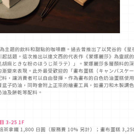
以名畫為主題的飲料和甜點的咖啡廳。過去曾推出了以梵谷的《星
引起話題。這次推出以達文西的代表作《蒙娜麗莎》為靈感
黒胡麻ときな粉のほうじ茶ラテ）」。蒙娜麗莎多層顏料的
的漸變來表現。此外最受歡迎的「畫布蛋糕（キャンバスケ
配料，讓消費者可以自由發揮。作為畫布的白色奶油蛋糕使
覆盆子奶油，同時會附上正宗的繪畫工具，如畫刀和木製調
奶油及餅乾等配料。
3-25 1F
鐵 1,800 日圓（服務費 10% 另計）；畫布蛋糕 3,25