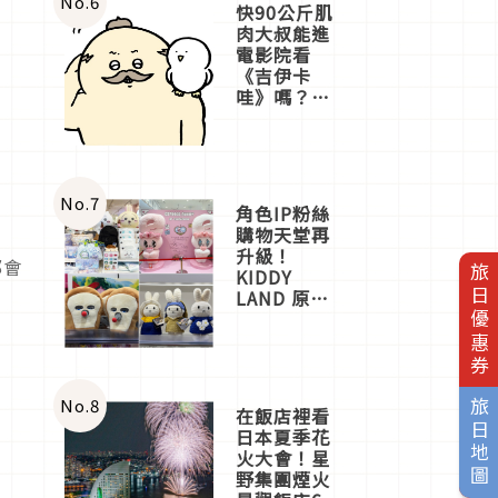
No.
6
快90公斤肌
肉大叔能進
電影院看
《吉伊卡
哇》嗎？日
本重金屬樂
團「打首」
會長與
nagano老師
一同給出了
No.
7
角色IP粉絲
答案
購物天堂再
升級！
都會
旅日優惠券
KIDDY
LAND 原宿
店吉伊卡哇
迎客，新開
幕
OMOKADO
店3分即達
No.
8
旅日地圖
在飯店裡看
日本夏季花
火大會！星
野集團煙火