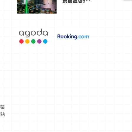
景觀飯店6
選，讓你不
用人擠人悠
閒欣賞
草莓
所點