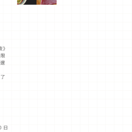
屬美食體
驗！
夜》
的限
深邃
ー
用了
色
0 日