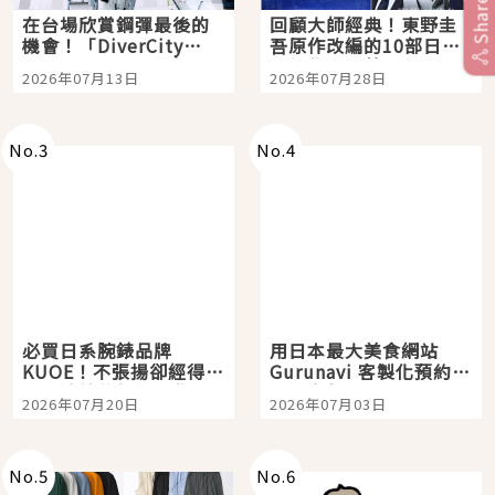
Share
在台場欣賞鋼彈最後的
回顧大師經典！東野圭
機會！「DiverCity
吾原作改編的10部日本
Tokyo Plaza」搭船、
影視作品推薦
2026年07月13日
2026年07月28日
購物、美食及夜景，一
次全體驗
No.
3
No.
4
必買日系腕錶品牌
用日本最大美食網站
KUOE！不張揚卻經得起
Gurunavi 客製化預約九
時間洗鍊的經典之作五
大都市餐廳，打造專屬
2026年07月20日
2026年07月03日
選
美食體驗！
No.
5
No.
6