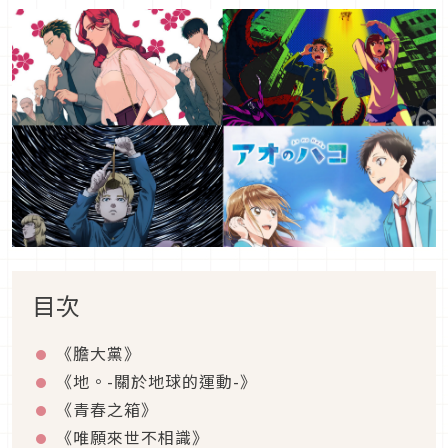
目次
《膽大黨》
《地。-關於地球的運動-》
《青春之箱》
《唯願來世不相識》