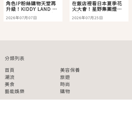
角色IP粉絲購物天堂再
在飯店裡看日本夏季花
升級！KIDDY LAND 原
火大會！星野集團煙火
宿店吉伊卡哇迎客，新
景觀飯店6選，讓你不用
2026年07月07日
2026年07月25日
開幕 OMOKADO 店3分
人擠人悠閒欣賞
即達
分類列表
首頁
美容保養
潮流
旅遊
美食
時尚
藝能娛樂
購物
關於Japaholic
關於我們
免責事項
寫手招募
Japaholic Girls招募