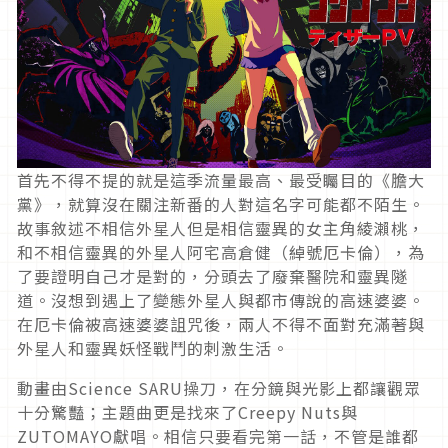
首先不得不提的就是這季流量最高、最受矚目的《膽大
黨》，就算沒在關注新番的人對這名字可能都不陌生。
故事敘述不相信外星人但是相信靈異的女主角綾瀨桃，
和不相信靈異的外星人阿宅高倉健（綽號厄卡倫），為
了要證明自己才是對的，分頭去了廢棄醫院和靈異隧
道。沒想到遇上了變態外星人與都市傳說的高速婆婆。
在厄卡倫被高速婆婆詛咒後，兩人不得不面對充滿著與
外星人和靈異妖怪戰鬥的刺激生活。
動畫由Science SARU操刀，在分鏡與光影上都讓觀眾
十分驚豔；主題曲更是找來了Creepy Nuts與
ZUTOMAYO獻唱。相信只要看完第一話，不管是誰都