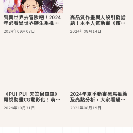
到異世界去冒險吧！2024
高品質作畫與人設引發話
年必看異世界轉生系推薦
題！本季人氣動畫《擅長
動畫
逃跑的殿下》的史實人物
2024年09月07日
2024年08月14日
大考據
《PUI PUI 天竺鼠車車》
2024年夏季動畫黑馬推薦
電視動畫CG電影化！萌萌
及亮點分析，大家看過哪
登場
些了呢？
2024年10月31日
2024年08月19日