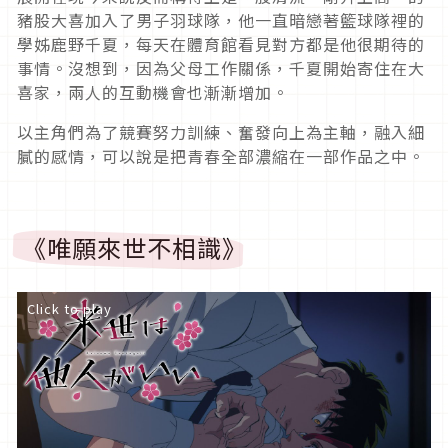
豬股大喜加入了男子羽球隊，他一直暗戀著籃球隊裡的
學姊鹿野千夏，每天在體育館看見對方都是他很期待的
事情。沒想到，因為父母工作關係，千夏開始寄住在大
喜家，兩人的互動機會也漸漸增加。
以主角們為了競賽努力訓練、奮發向上為主軸，融入細
膩的感情，可以說是把青春全部濃縮在一部作品之中。
《唯願來世不相識》
Click to play