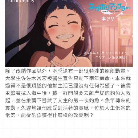
Click to play
除了改編作品以外，本季還有一部很特殊的原創動畫。
大學生佐佐木常宏被醫生宣告只剩下兩年壽命，本來就
過得不是很順遂的他對生活已經沒有任何希望了。被債
主追著掉入海中後，被一群開船要去離岸堤的釣魚人救
起，並在推薦下嘗試了人生的第一次釣魚。魚竿傳來的
震動，久違地讓他感受到活著的實感。位於人生低谷的
常宏，能從釣魚獲得什麼樣的改變呢？