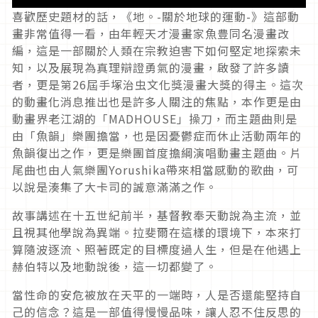
喜歡歷史題材的話，《地。-關於地球的運動-》這部動
畫非常值得一看，由年輕天才漫畫家魚豊同名漫畫改
編，這是一部關於人類在宗教迫害下如何堅定地探索未
知，以及展現為真理辯證勇氣的漫畫，啟發了許多讀
者，更是第26屆手塚治虫文化獎漫畫大獎的得主。這次
的動畫化消息推出也是許多人關注的焦點，本作更是由
動畫界老江湖的「MADHOUSE」操刀，而主題曲則是
由「魚韻」樂團擔當，也是因憂鬱症而休止活動兩年的
魚韻復出之作，更是樂團首度擔綱演唱動畫主題曲。片
尾曲也由人氣樂團Yorushika帶來相當感動的歌曲，可
以說是湊集了大卡司的誠意滿滿之作。
故事講述在十五世紀前半，基督教奉天動說為主流，並
且視其他學說為異端。拉斐爾在這樣的環境下，本來打
算隨波逐流、照著既定的目標度過人生，但是在他遇上
赫伯特以及地動說後，這一切都變了。
當性命的安危被放在天平的一端時，人是否還能堅持自
己的信念？這是一部值得慢慢品味，讓人忍不住反思的