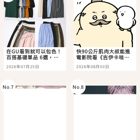
在GU看到就可以包色！
快90公斤肌肉大叔能進
百搭基礎單品 6選，閉
電影院看《吉伊卡哇》
眼全收也不心疼
嗎？日本重金屬樂團
2026年07月25日
2026年08月03日
「打首」會長與nagano
老師一同給出了答案
No.
7
No.
8