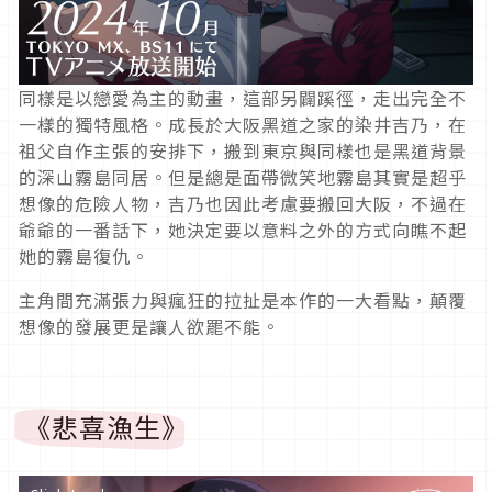
同樣是以戀愛為主的動畫，這部另闢蹊徑，走出完全不
一樣的獨特風格。成長於大阪黑道之家的染井吉乃，在
祖父自作主張的安排下，搬到東京與同樣也是黑道背景
的深山霧島同居。但是總是面帶微笑地霧島其實是超乎
想像的危險人物，吉乃也因此考慮要搬回大阪，不過在
爺爺的一番話下，她決定要以意料之外的方式向瞧不起
她的霧島復仇。
主角間充滿張力與瘋狂的拉扯是本作的一大看點，顛覆
想像的發展更是讓人欲罷不能。
《悲喜漁生》