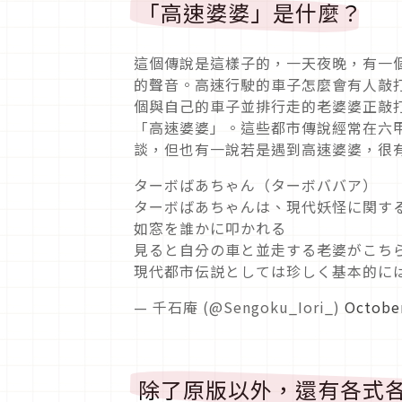
「高速婆婆」是什麼？
這個傳說是這樣子的，一天夜晚，有一
的聲音。高速行駛的車子怎麼會有人敲
個與自己的車子並排行走的老婆婆正敲
「高速婆婆」。這些都市傳說經常在六
談，但也有一說若是遇到高速婆婆，很
ターボばあちゃん（ターボババア）
ターボばあちゃんは、現代妖怪に関す
如窓を誰かに叩かれる
見ると自分の車と並走する老婆がこち
現代都市伝説としては珍しく基本的に
— 千石庵 (@Sengoku_Iori_)
October
除了原版以外，還有各式