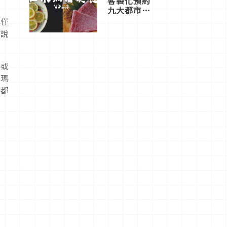
客製化預約
九大都市餐
廳，打造專
僅僅
屬美食體
傳說
驗！
婆或
球瑪
的都