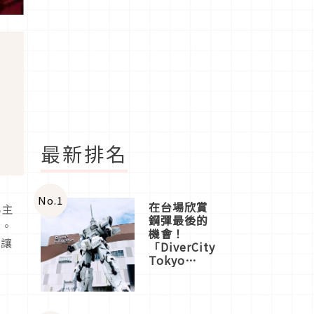
最新排名
No.
1
在台場欣賞
男主
鋼彈最後的
事。
機會！
就讓
「DiverCity
Tokyo
Plaza」搭
船、購物、
美食及夜
景，一次全