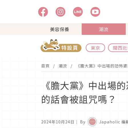
美容保養
潮流
東京
關西近
首頁
潮流
《膽大黨》中出場的恐怖婆
《膽大黨》中出場的
的話會被詛咒嗎？
2024年10月24日
｜ By
Japaholic 