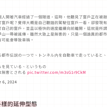
個人開著汽車經過了一個隧道，這時，他聽見了窗戶正在被
打窗戶呢？覺得大概是自己聽錯的駕駛往窗戶一看，卻發現
打自己的窗戶，並且以極快的速度繼續向前離開，這就是所
甲山一帶被謠傳，雖然大致上是無害的，只是一個詭異的都
有可能會導致車禍。
る都市伝説の一つで、トンネル内を自動車で走っていると
らを見ている、というもの
は無害とされる
pic.twitter.com/m3sG1r9CkM
 6, 2024
各樣的延伸型態