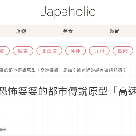
旅遊
美食
時尚
畿
關東
北海道
沖繩
九州
四國
婆的都市傳說原型「高速婆婆」是誰？被追過的話會被詛咒嗎？
恐怖婆婆的都市傳說原型「高
編輯部