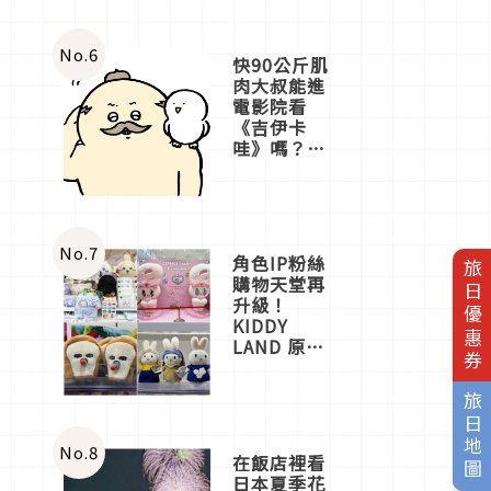
No.
6
快90公斤肌
肉大叔能進
電影院看
《吉伊卡
哇》嗎？日
本重金屬樂
團「打首」
會長與
nagano老師
一同給出了
No.
7
角色IP粉絲
旅日優惠券
答案
購物天堂再
升級！
KIDDY
LAND 原宿
店吉伊卡哇
迎客，新開
旅日地圖
幕
OMOKADO
店3分即達
No.
8
在飯店裡看
日本夏季花