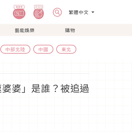
繁體中文
藝能娛樂
購物
中部北陸
中國
東北
速婆婆」是誰？被追過