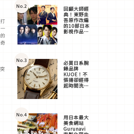
體驗
No.
2
回顧大師經
典！東野圭
吾原作改編
敲打
的10部日本
有一
影視作品推
謂的
薦
市奇
No.
3
必買日系腕
錶品牌
、突
KUOE！不
張揚卻經得
起時間洗鍊
的經典之作
五選
No.
4
用日本最大
美食網站
Gurunavi