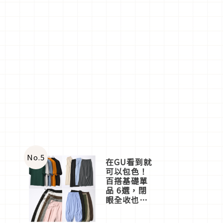
No.
5
在GU看到就
可以包色！
百搭基礎單
品 6選，閉
眼全收也不
心疼