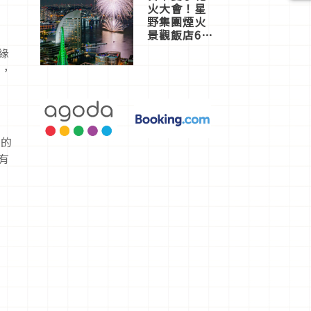
火大會！星
野集團煙火
景觀飯店6
速
選，讓你不
緣
用人擠人悠
」，
閒欣賞
到的
有