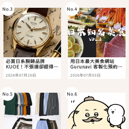
No.
3
No.
4
必買日系腕錶品牌
用日本最大美食網站
KUOE！不張揚卻經得起
Gurunavi 客製化預約九
時間洗鍊的經典之作五
大都市餐廳，打造專屬
2026年07月20日
2026年07月03日
選
美食體驗！
No.
5
No.
6