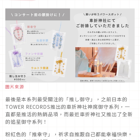
圖片來源
最後是本系列最受關注的「推し御守」，之前日本的
TOWER RECORDS推出的車折神社神席御守系列，一
直都是推活的熱銷品項，而最近車折神社又推出了全新
的追星御守系列！
粉紅色的「推幸守」，祈求自推跟自己都能幸福快樂。