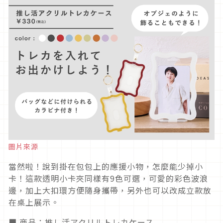
圖片來源
當然啦！說到掛在包包上的應援小物，怎麼能少掉小
卡！這款透明小卡夾同樣有9色可選，可愛的彩色波浪
邊，加上大扣環方便隨身攜帶，另外也可以改成立款放
在桌上展示。
■ 商品：推し活アクリルトレカケース