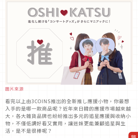
圖片來源
看完以上由3COINS推出的全新推し應援小物，你最想
入手的是哪一款商品呢？近年來日韓的應援市場越來越
大，各大雜貨品牌也紛紛推出多元的追星應援與收納小
物，不僅低調好看又實用，讓迷妹更能兼顧追星與生
活，是不是很棒呢？