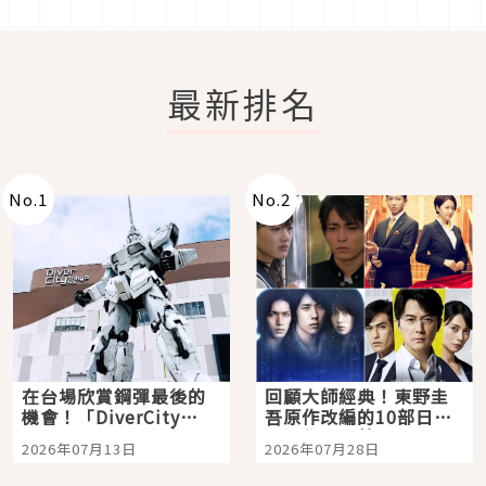
最新排名
No.
1
No.
2
在台場欣賞鋼彈最後的
回顧大師經典！東野圭
機會！「DiverCity
吾原作改編的10部日本
Tokyo Plaza」搭船、
影視作品推薦
2026年07月13日
2026年07月28日
購物、美食及夜景，一
次全體驗