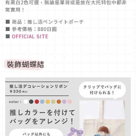
有黑白2色可選，無論是單背或是放在大托特包中都非
常實用！
■ 商品：推し活ペンライトポーチ
■ 參考價格：880日圓
■
OFFICIAL SITE
裝飾蝴蝶結