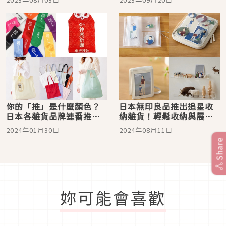
紅茶咖啡瓶，繁中介面、
解封讓各家藝人的吸金力
手機即做超方便
重回往日光景？
你的「推」是什麼顏色？
日本無印良品推出追星收
日本各雜貨品牌連番推出
納雜貨！輕鬆收納與展示
粉絲必買的「推し小
自推小卡立牌徽章，連娃
2024年01月30日
2024年08月11日
物」！
包都有
Share
妳可能會喜歡