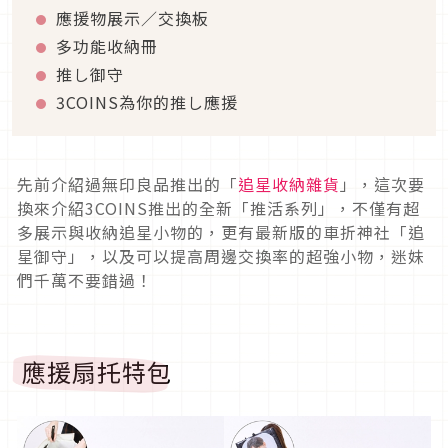
應援物展示／交換板
多功能收納冊
推し御守
3COINS為你的推し應援
先前介紹過無印良品推出的「
追星收納雜貨
」，這次要
換來介紹3COINS推出的全新「推活系列」，不僅有超
多展示與收納追星小物的，更有最新版的車折神社「追
星御守」，以及可以提高周邊交換率的超強小物，迷妹
們千萬不要錯過！
應援扇托特包