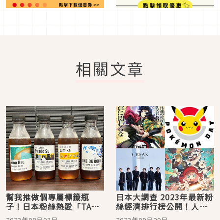
相關文章
幫我推做個專屬標籤瓶
日本大調查 2023年最新粉
子！日本粉絲熱愛「TAG-
絲經濟排行榜公開！人氣
COFFEE STAN(D)」客製
動漫新作引發注目，疫情
2023年08月03日
2023年09月20日