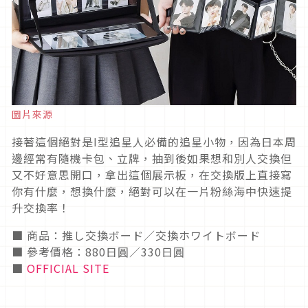
圖片來源
接著這個絕對是I型追星人必備的追星小物，因為日本周
邊經常有隨機卡包、立牌，抽到後如果想和別人交換但
又不好意思開口，拿出這個展示板，在交換版上直接寫
你有什麼，想換什麼，絕對可以在一片粉絲海中快速提
升交換率！
■ 商品：推し交換ボード／交換ホワイトボード
■ 參考價格：880日圓／330日圓
■
OFFICIAL SITE