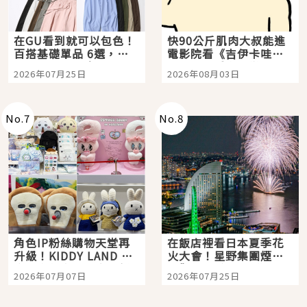
在GU看到就可以包色！
快90公斤肌肉大叔能進
百搭基礎單品 6選，閉
電影院看《吉伊卡哇》
眼全收也不心疼
嗎？日本重金屬樂團
2026年07月25日
2026年08月03日
「打首」會長與nagano
老師一同給出了答案
No.
7
No.
8
角色IP粉絲購物天堂再
在飯店裡看日本夏季花
升級！KIDDY LAND 原
火大會！星野集團煙火
宿店吉伊卡哇迎客，新
景觀飯店6選，讓你不用
2026年07月07日
2026年07月25日
開幕 OMOKADO 店3分
人擠人悠閒欣賞
即達