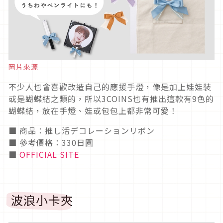
圖片來源
不少人也會喜歡改造自己的應援手燈，像是加上娃娃裝
或是蝴蝶結之類的，所以3COINS也有推出這款有9色的
蝴蝶結，放在手燈、娃或包包上都非常可愛！
■ 商品：推し活デコレーションリボン
■ 參考價格：330日圓
■
OFFICIAL SITE
波浪小卡夾