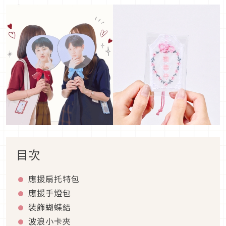
目次
應援扇托特包
應援手燈包
裝飾蝴蝶結
波浪小卡夾