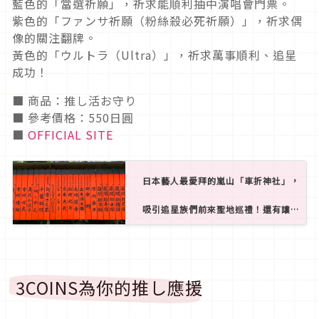
藍色的「當選祈願」，祈求能順利抽中演唱會門票。
紫色的「ファンサ祈願（粉絲殺必死祈願）」，祈求偶
像的關注翻牌。
黃色的「ウルトラ（Ultra）」，祈求萬事順利、追星
成功！
■ 商品：推し活お守り
■ 參考價格：550日圓
■
OFFICIAL SITE
日本藝人最愛拜的嵐山「車折神社」，
吸引追星族們前來聖地巡禮！還有讓人
戀愛財富美貌兼得的最強御守
3COINS為你的推し應援