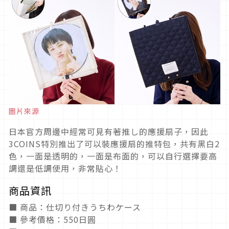
圖片來源
日本官方周邊中經常可見有著推し的應援扇子，因此
3COINS特別推出了可以裝應援扇的推特包，共有黑白2
色，一面是透明的，一面是布面的，可以自行選擇要高
調還是低調使用，非常貼心！
商品資訊
■ 商品：仕切り付きうちわケース
■ 參考價格：550日圓