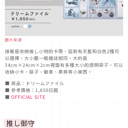
圖片來源
接著是收納推し小物的卡冊，這款有天藍和白色2種可
以選擇，大小跟一般雜誌相同，大約是
34cm×24cm×2cm裡面有多種大小的透明袋子，可以
收納小卡、扇子、徽章、票券等小東西。
■ 商品：ドリームファイル
■ 參考價格：1,650日圓
■
OFFICIAL SITE
推し御守