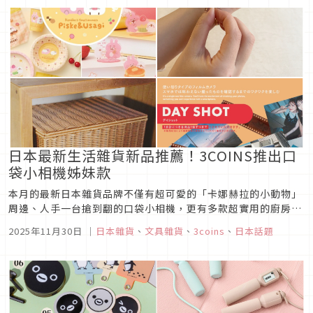
日本最新生活雜貨新品推薦！3COINS推出口
袋小相機姊妹款
本月的最新日本雜貨品牌不僅有超可愛的「卡娜赫拉的小動物」
周邊、人手一台搶到翻的口袋小相機，更有多款超實用的廚房與
生活實用小物，讓日常生活變得更便利與有趣，趕快一起來看看
2025年11月30日
｜
日本雜貨
、
文具雜貨
、
3coins
、
日本話題
11月有哪些最新雜貨小物吧！