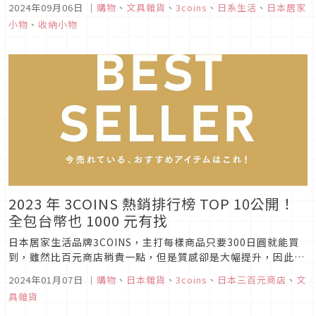
2024年09月06日
｜
購物
、
文具雜貨
、
3coins
、
日系生活
、
日本居家
看今年熱門排行的前十名是哪些商品吧！
小物
、
收納小物
2023 年 3COINS 熱銷排行榜 TOP 10公開！
全包台幣也 1000 元有找
日本居家生活品牌3COINS，主打每樣商品只要300日圓就能買
到，雖然比百元商店稍貴一點，但是質感卻是大幅提升，因此受
到許多日本小資族的喜愛。3COINS在年底推出了2023年的熱銷
2024年01月07日
｜
購物
、
日本雜貨
、
3coins
、
日本三百元商店
、
文
排行榜，上榜的10項商品都是非常容易斷貨的熱賣商品，去日本
具雜貨
在店頭有看到的話，請務必立刻放入購物籃中！