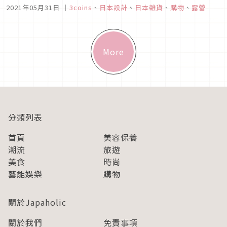
筆不小的花費。這邊推薦如果只想要稍微體驗露營或是BBQ的感
2021年05月31日
｜
3coins
、
日本設計
、
日本雜貨
、
購物
、
露營
覺，可以參考看看3coins推出的露營實用小物，只要經濟實惠
的價格，就可以輕鬆享受戶外活動的樂趣。
More
分類列表
首頁
美容保養
潮流
旅遊
美食
時尚
藝能娛樂
購物
關於Japaholic
關於我們
免責事項