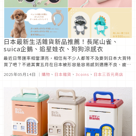
日本最新生活雜貨新品推薦！長尾山雀、
suica企鵝、追星娃衣、狗狗涼感衣
最近日幣匯率相當漂亮，相信有不少人都等不及要到日本大買特
買了吧？不過其實五月在日本被形容是容易感到適應不良、疲
倦，而有「五月病」的時節，這種時候不妨就用些可愛實用的雜
2025年05月14日
｜
購物
、
日本雜貨
、
3coins
、
日本三百元商店
貨小物來轉換一下心情吧！