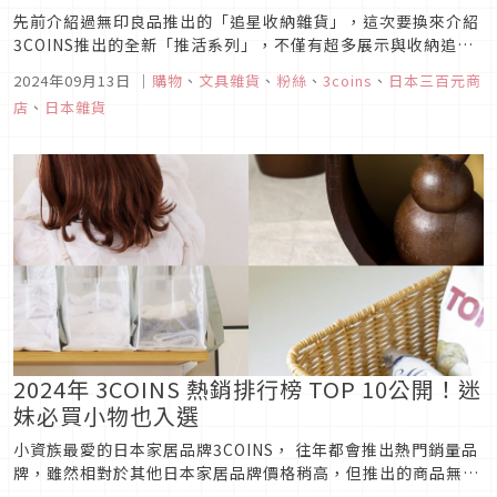
先前介紹過無印良品推出的「追星收納雜貨」，這次要換來介紹
3COINS推出的全新「推活系列」，不僅有超多展示與收納追星
小物的，更有最新版的車折神社「追星御守」，以及可以提高周
2024年09月13日
｜
購物
、
文具雜貨
、
粉絲
、
3coins
、
日本三百元商
邊交換率的超強小物，迷妹們千萬不要錯過！
店
、
日本雜貨
2024年 3COINS 熱銷排行榜 TOP 10公開！迷
妹必買小物也入選
小資族最愛的日本家居品牌3COINS， 往年都會推出熱門銷量品
牌，雖然相對於其他日本家居品牌價格稍高，但推出的商品無論
是裝飾或是居家用品十分美型且耐用，接下來跟著編輯部一起看