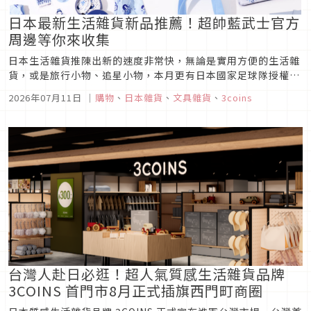
日本最新生活雜貨新品推薦！超帥藍武士官方
周邊等你來收集
日本生活雜貨推陳出新的速度非常快，無論是實用方便的生活雜
貨，或是旅行小物、追星小物，本月更有日本國家足球隊授權的
藍武士周邊小物，趕緊來看看有那些必買的雜貨小物！
2026年07月11日
｜
購物
、
日本雜貨
、
文具雜貨
、
3coins
台灣人赴日必逛！超人氣質感生活雜貨品牌
3COINS 首門市8月正式插旗西門町商圈