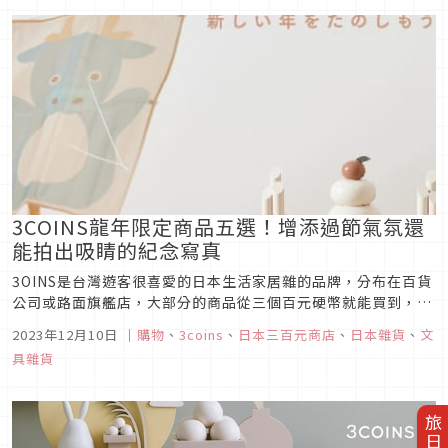
3COINS龍年限定商品五選！增添過節氣氛還
能拍出吸睛的紀念寫真
3OINS是台灣遊客很喜愛的日本生活家居雜的品牌，分布在百貨
公司或路面旗艦店，大部分的商品從三個百元硬幣就能買到，故
名為「3COINS」。販賣的商品琳瑯滿目，從飾品、餐具到小型
2023年12月10日
｜
購物
、
3coins
、
日本三百元商店
、
日本雜貨
、
文
家具應有盡有，近期更擴大產品線，推出自社的美容家電、嬰幼
具雜貨
兒玩具及防災用品等等。 12月推出了龍年生肖主題的限定商
品，包...