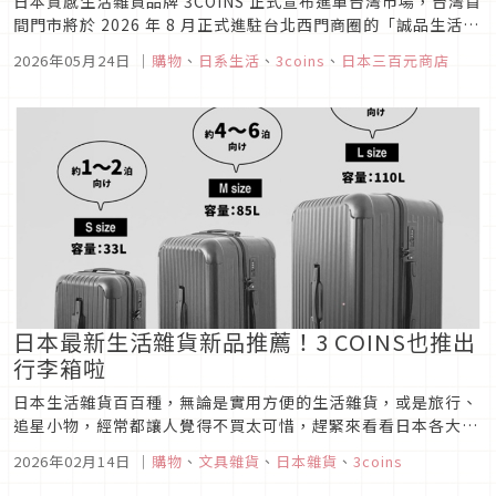
日本質感生活雜貨品牌 3COINS 正式宣布進軍台灣市場，台灣首
間門市將於 2026 年 8 月正式進駐台北西門商圈的「誠品生活武
昌」，為台灣消費者帶來原汁原味的日本生活提案，不必飛日
2026年05月24日
｜
購物
、
日系生活
、
3coins
、
日本三百元商店
本，也能輕鬆入手高質感平價日系雜貨。
日本最新生活雜貨新品推薦！3 COINS也推出
行李箱啦
日本生活雜貨百百種，無論是實用方便的生活雜貨，或是旅行、
追星小物，經常都讓人覺得不買太可惜，趕緊來看看日本各大雜
貨品牌在3月推出的全新生活雜貨小物！
2026年02月14日
｜
購物
、
文具雜貨
、
日本雜貨
、
3coins