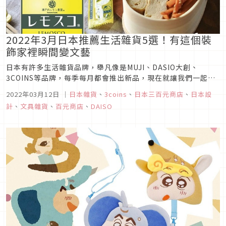
2022年3月日本推薦生活雜貨5選！有這個裝
飾家裡瞬間變文藝
日本有許多生活雜貨品牌，舉凡像是MUJI、DASIO大創、
3COINS等品牌，每季每月都會推出新品，現在就讓我們一起來
看看2022年3月日本推薦生活雜貨有哪些新品吧！
2022年03月12日
｜
日本雜貨
、
3coins
、
日本三百元商店
、
日本設
計
、
文具雜貨
、
百元商店
、
DAISO