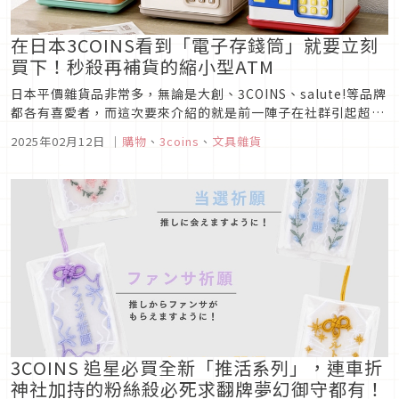
在日本3COINS看到「電子存錢筒」就要立刻
買下！秒殺再補貨的縮小型ATM
日本平價雜貨品非常多，無論是大創、3COINS、salute!等品牌
都各有喜愛者，而這次要來介紹的就是前一陣子在社群引起超高
討論度的3COINS「電子存錢筒」，除了可以存錢之外，還可以
2025年02月12日
｜
購物
、
3coins
、
文具雜貨
設置密碼、以卡片解鎖等功能，讓存錢變得更好玩！
3COINS 追星必買全新「推活系列」，連車折
神社加持的粉絲殺必死求翻牌夢幻御守都有！