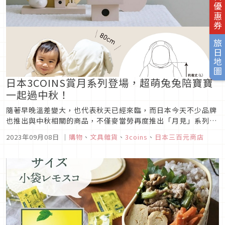
旅日優惠券
旅日地圖
日本3COINS賞月系列登場，超萌兔兔陪寶寶
一起過中秋！
隨著早晚溫差變大，也代表秋天已經來臨，而日本今天不少品牌
也推出與中秋相關的商品，不僅麥當勞再度推出「月見」系列餐
點，雜貨品牌3COINS也推出了賞月系列的周邊，一起來看看
2023年09月08日
｜
購物
、
文具雜貨
、
3coins
、
日本三百元商店
吧！