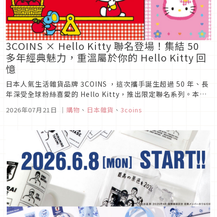
3COINS × Hello Kitty 聯名登場！集結 50
多年經典魅力，重溫屬於你的 Hello Kitty 回
憶
日本人氣生活雜貨品牌 3COINS ，這次攜手誕生超過 50 年、長
年深受全球粉絲喜愛的 Hello Kitty，推出限定聯名系列。本次
聯名以「回憶 × 潮流 × 日常」為設計主軸，集結 Hello Kitty
2026年07月21日
｜
購物
、
日本雜貨
、
3coins
自 1974 年誕生至今的經典魅力，從令人懷念的復古設計，到充
滿流行感的現代風格，以三大...