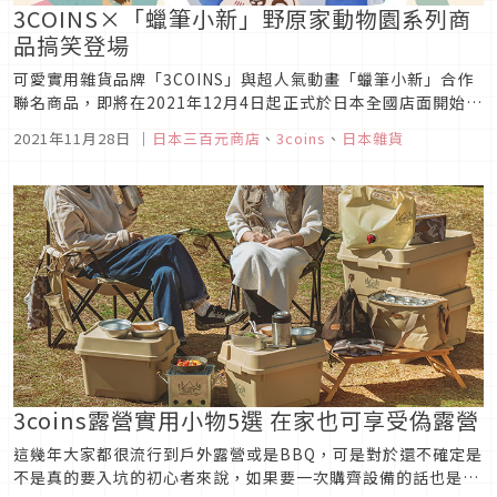
3COINS×「蠟筆小新」野原家動物園系列商
品搞笑登場
可愛實用雜貨品牌「3COINS」與超人氣動畫「蠟筆小新」合作
聯名商品，即將在2021年12月4日起正式於日本全國店面開始販
售。大家熟悉的野原家族變成各種可愛動物，躍上便條紙、抱
2021年11月28日
｜
日本三百元商店
、
3coins
、
日本雜貨
枕、馬克杯、盤子等日用商品上，全都在呼喚著大家把它們帶回
家啦！
3coins露營實用小物5選 在家也可享受偽露營
這幾年大家都很流行到戶外露營或是BBQ，可是對於還不確定是
不是真的要入坑的初心者來說，如果要一次購齊設備的話也是一