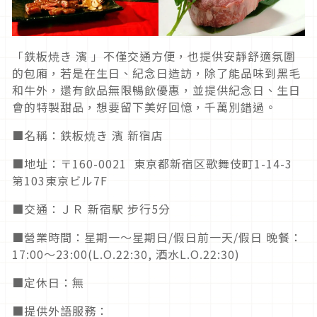
「鉄板焼き 濱 」不僅交通方便，也提供安靜舒適氛圍
的包廂，若是在生日、紀念日造訪，除了能品味到黑毛
和牛外，還有飲品無限暢飲優惠，並提供紀念日、生日
會的特製甜品，想要留下美好回憶，千萬別錯過。
■名稱：鉄板焼き 濱 新宿店
■地址：〒160-0021 東京都新宿区歌舞伎町1-14-3
第103東京ビル7F
■交通：ＪＲ 新宿駅 步行5分
■營業時間：星期一～星期日/假日前一天/假日 晚餐：
17:00～23:00(L.O.22:30, 酒水L.O.22:30)
■定休日：無
■提供外語服務：