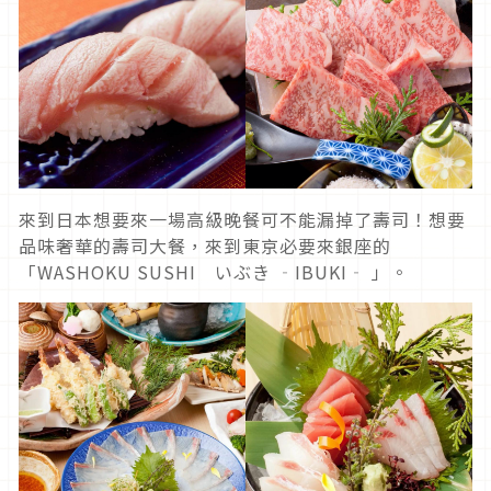
來到日本想要來一場高級晚餐可不能漏掉了壽司！想要
品味奢華的壽司大餐，來到東京必要來銀座的
「WASHOKU SUSHI いぶき ‐IBUKI‐ 」。