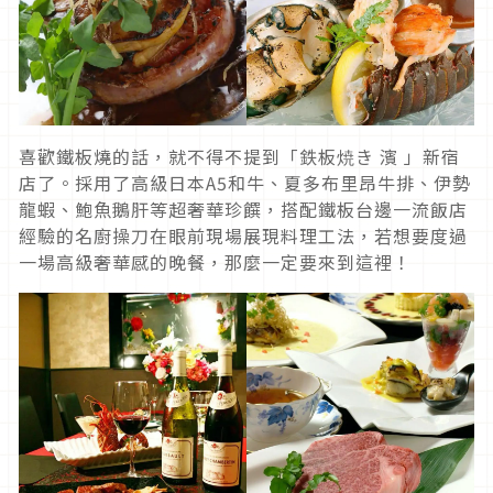
喜歡鐵板燒的話，就不得不提到「鉄板焼き 濱 」新宿
店了。採用了高級日本A5和牛、夏多布里昂牛排、伊勢
龍蝦、鮑魚鵝肝等超奢華珍饌，搭配鐵板台邊一流飯店
經驗的名廚操刀在眼前現場展現料理工法，若想要度過
一場高級奢華感的晚餐，那麼一定要來到這裡！