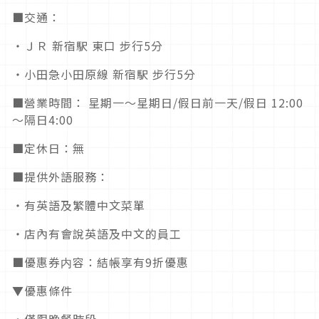
■交通：
・ＪＲ 新宿駅 東口 步行5分
・小田急小田原線 新宿駅 步行5分
■營業時間： 星期一～星期日/假日前一天/假日 12:00
～隔日4:00
■定休日：無
■提供外語服務：
・有英語及繁體中文菜單
・店內有會說英語及中文的員工
■優惠券内容：結帳享有9折優惠
▼優惠條件
・僅限晚餐時段