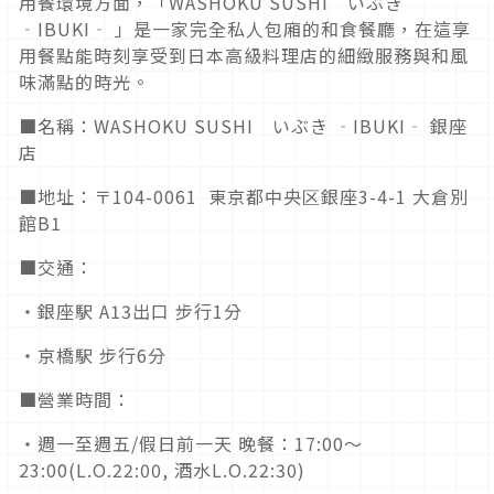
用餐環境方面，「WASHOKU SUSHI いぶき
‐IBUKI‐ 」是一家完全私人包廂的和食餐廳，在這享
用餐點能時刻享受到日本高級料理店的細緻服務與和風
味滿點的時光。
■名稱：WASHOKU SUSHI いぶき ‐IBUKI‐ 銀座
店
■地址：〒104-0061 東京都中央区銀座3-4-1 大倉別
館B1
■交通：
・銀座駅 A13出口 步行1分
・京橋駅 步行6分
■營業時間：
・週一至週五/假日前一天 晚餐：17:00～
23:00(L.O.22:00, 酒水L.O.22:30)