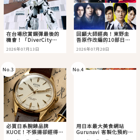
在台場欣賞鋼彈最後的
回顧大師經典！東野圭
機會！「DiverCity
吾原作改編的10部日本
Tokyo Plaza」搭船、
影視作品推薦
2026年07月13日
2026年07月28日
購物、美食及夜景，一
次全體驗
No.
3
No.
4
必買日系腕錶品牌
用日本最大美食網站
KUOE！不張揚卻經得起
Gurunavi 客製化預約九
時間洗鍊的經典之作五
大都市餐廳，打造專屬