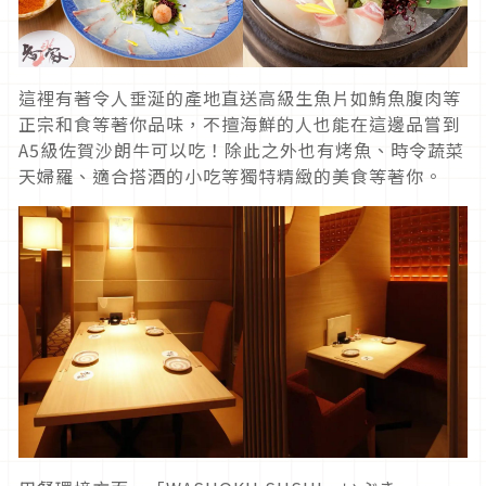
這裡有著令人垂涎的產地直送高級生魚片如鮪魚腹肉等
正宗和食等著你品味，不擅海鮮的人也能在這邊品嘗到
A5級佐賀沙朗牛可以吃！除此之外也有烤魚、時令蔬菜
天婦羅、適合搭酒的小吃等獨特精緻的美食等著你。