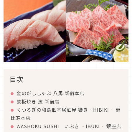
目次
金のだししゃぶ 八馬 新宿本店
鉄板焼き 濱 新宿店
くつろぎの和食個室居酒屋 響き‐HIBIKI‐ 恵
比寿本店
WASHOKU SUSHI いぶき ‐IBUKI‐ 銀座店