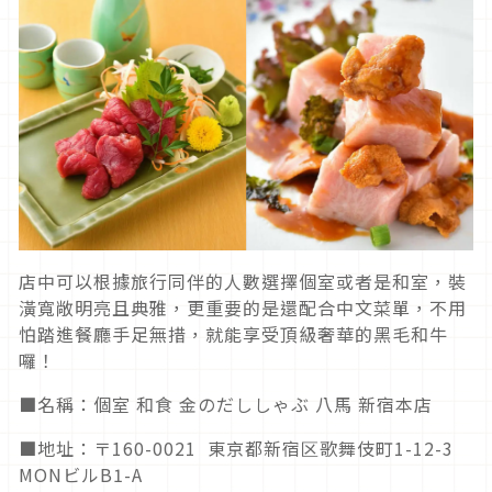
店中可以根據旅行同伴的人數選擇個室或者是和室，裝
潢寬敞明亮且典雅，更重要的是還配合中文菜單，不用
怕踏進餐廳手足無措，就能享受頂級奢華的黑毛和牛
囉！
■名稱：個室 和食 金のだししゃぶ 八馬 新宿本店
■地址：〒160-0021 東京都新宿区歌舞伎町1-12-3
MONビルB1-A