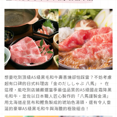
想要吃到頂級A5級黑毛和牛壽喜燒卻怕踩雷？不妨考慮
超有口碑的日式料理店「金のだししゃぶ 八馬」。 在
這裡，能吃到店鋪嚴選當季最佳品質的A5級國産霜降黑
毛和牛，並佐以日本職人匠心製作的「八馬謹製金湯」
用北海道産昆布和鰹魚製成的琥珀色湯頭，還有令人垂
涎的豪華A5級黑毛和牛與海膽的極致組合！