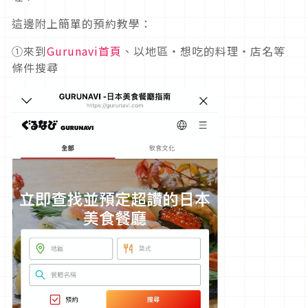
這邊附上簡單的預約教學：
①來到
Gurunavi首頁
、以地區・想吃的料理・店名等
條件搜尋