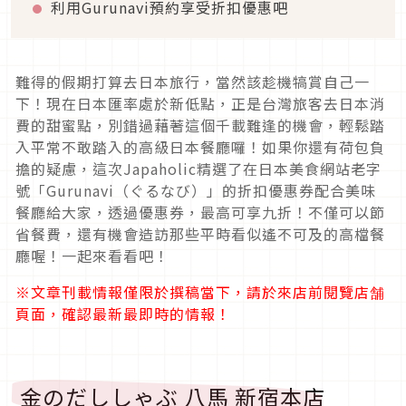
利用Gurunavi預約享受折扣優惠吧
難得的假期打算去日本旅行，當然該趁機犒賞自己一
下！現在日本匯率處於新低點，正是台灣旅客去日本消
費的甜蜜點，別錯過藉著這個千載難逢的機會，輕鬆踏
入平常不敢踏入的高級日本餐廳囉！如果你還有荷包負
擔的疑慮，這次Japaholic精選了在日本美食網站老字
號「Gurunavi（ぐるなび）」的折扣優惠券配合美味
餐廳給大家，透過優惠券，最高可享九折！不僅可以節
省餐費，還有機會造訪那些平時看似遙不可及的高檔餐
廳喔！一起來看看吧！
※文章刊載情報僅限於撰稿當下，請於來店前閱覽店舗
頁面，確認最新最即時的情報！
金のだししゃぶ 八馬 新宿本店