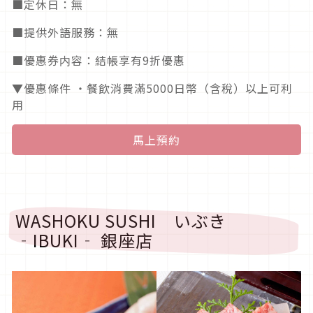
■定休日：無
■提供外語服務：無
■優惠券内容：結帳享有9折優惠
▼優惠條件 ・餐飲消費滿5000日幣（含稅）以上可利
用
馬上預約
WASHOKU SUSHI いぶき
‐IBUKI‐ 銀座店