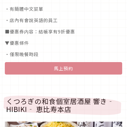
・有簡體中文菜單
・店內有會說英語的員工
■優惠券内容：結帳享有9折優惠
▼優惠條件
・僅限晚餐時段
馬上預約
くつろぎの和食個室居酒屋 響き‐
HIBIKI‐ 恵比寿本店