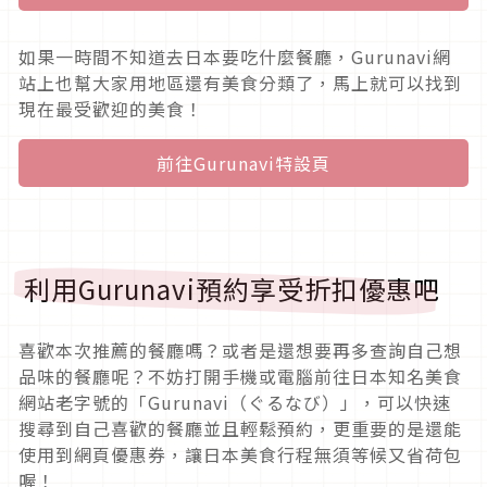
如果一時間不知道去日本要吃什麼餐廳，Gurunavi網
站上也幫大家用地區還有美食分類了，馬上就可以找到
現在最受歡迎的美食！
前往Gurunavi特設頁
利用Gurunavi預約享受折扣優惠吧
喜歡本次推薦的餐廳嗎？或者是還想要再多查詢自己想
品味的餐廳呢？不妨打開手機或電腦前往日本知名美食
網站老字號的「Gurunavi（ぐるなび）」，可以快速
搜尋到自己喜歡的餐廳並且輕鬆預約，更重要的是還能
使用到網頁優惠券，讓日本美食行程無須等候又省荷包
喔！