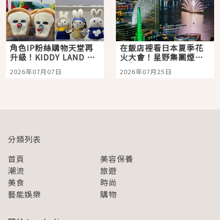
角色IP粉絲購物天堂再
在飯店裡看日本夏季花
升級！KIDDY LAND 原
火大會！星野集團煙火
宿店吉伊卡哇迎客，新
景觀飯店6選，讓你不用
2026年07月07日
2026年07月25日
開幕 OMOKADO 店3分
人擠人悠閒欣賞
即達
分類列表
首頁
美容保養
潮流
旅遊
美食
時尚
藝能娛樂
購物