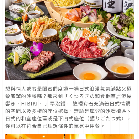
想與情人或者是閨蜜們度過一場日式浪漫氣氛滿點又極
致奢華的晚餐嗎？那來到「くつろぎの和食個室居酒屋
響き‐HIBIKI‐ 」準沒錯。 這裡有著充滿著日式情調
的空間以及多樣的座位選擇，無論是摩登的沙發椅區、
日式的和室座位區或是下凹式座位（掘りごたつ式），
你可以在符合自己理想條件的氣氛中用餐。