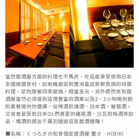
當然居酒屋方面的料理也不馬虎，在這能享受使用日本
全國精選食材，如有機蔬菜和豐洲直送新鮮魚類的特選
料理。菜色隨著四季變換，相當多元。另外既然來到居
酒屋當然必須提到這裡豐富的酒單以及2、3小時喝到飽
的套餐提供你選擇，從啤酒到燒酒、日本酒、葡萄酒，
又或者是受到日本OL們喜愛的雞尾酒、沙瓦和梅酒等飲
品，嗜酒的朋友千萬別錯過這家居酒屋囉！
■名稱：くつろぎの和食個室居酒屋 響き‐HIBIKI‐