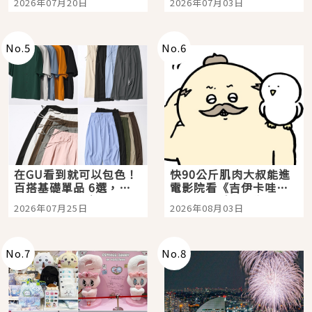
2026年07月20日
2026年07月03日
選
美食體驗！
No.
5
No.
6
在GU看到就可以包色！
快90公斤肌肉大叔能進
百搭基礎單品 6選，閉
電影院看《吉伊卡哇》
眼全收也不心疼
嗎？日本重金屬樂團
2026年07月25日
2026年08月03日
「打首」會長與nagano
老師一同給出了答案
No.
7
No.
8