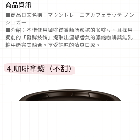
商品資訊
■商品日文名稱：マウントレーニアカフェラッテ ノン
シュガー
■介紹：不惜使用咖啡鑑賞師所嚴選的咖啡豆，且採用
獨創的「發酵技術」提取出濃郁香氣的濃縮咖啡與無乳
糖牛奶完美融合。享受餘味的清爽口感。
4.咖啡拿鐵（不甜）