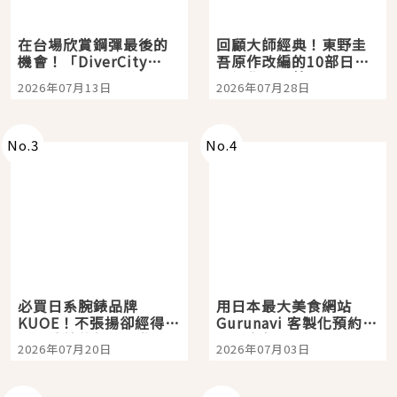
在台場欣賞鋼彈最後的
回顧大師經典！東野圭
機會！「DiverCity
吾原作改編的10部日本
Tokyo Plaza」搭船、
影視作品推薦
2026年07月13日
2026年07月28日
購物、美食及夜景，一
次全體驗
No.
3
No.
4
必買日系腕錶品牌
用日本最大美食網站
KUOE！不張揚卻經得起
Gurunavi 客製化預約九
時間洗鍊的經典之作五
大都市餐廳，打造專屬
2026年07月20日
2026年07月03日
選
美食體驗！