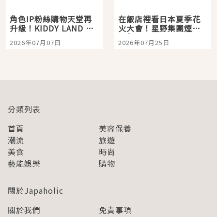
角色IP粉絲購物天堂再
在飯店裡看日本夏季花
升級！KIDDY LAND 原
火大會！星野集團煙火
宿店吉伊卡哇迎客，新
景觀飯店6選，讓你不用
2026年07月07日
2026年07月25日
開幕 OMOKADO 店3分
人擠人悠閒欣賞
即達
分類列表
首頁
美容保養
潮流
旅遊
美食
時尚
藝能娛樂
購物
關於Japaholic
關於我們
免責事項