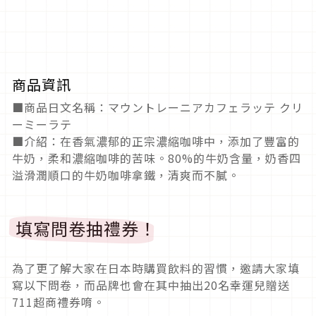
商品資訊
■商品日文名稱：マウントレーニアカフェラッテ クリ
ーミーラテ
■介紹：在香氣濃郁的正宗濃縮咖啡中，添加了豐富的
牛奶，柔和濃縮咖啡的苦味。80%的牛奶含量，奶香四
溢滑潤順口的牛奶咖啡拿鐵，清爽而不膩。
填寫問卷抽禮券！
為了更了解大家在日本時購買飲料的習慣，邀請大家填
寫以下問卷，而品牌也會在其中抽出20名幸運兒贈送
711超商禮券唷。