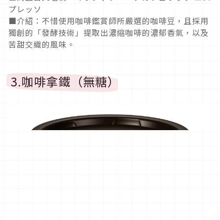
プレッソ
■介紹：不惜使用咖啡鑑賞師所嚴選的咖啡豆，且採用
獨創的「發酵技術」提取出濃縮咖啡的濃郁香氣，以及
苦甜交織的風味。
3.咖啡拿鐵（無糖）