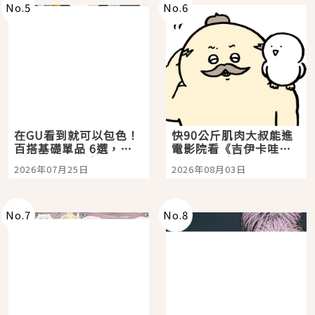
No.
5
No.
6
在GU看到就可以包色！
快90公斤肌肉大叔能進
百搭基礎單品 6選，閉
電影院看《吉伊卡哇》
眼全收也不心疼
嗎？日本重金屬樂團
2026年07月25日
2026年08月03日
「打首」會長與nagano
老師一同給出了答案
No.
7
No.
8