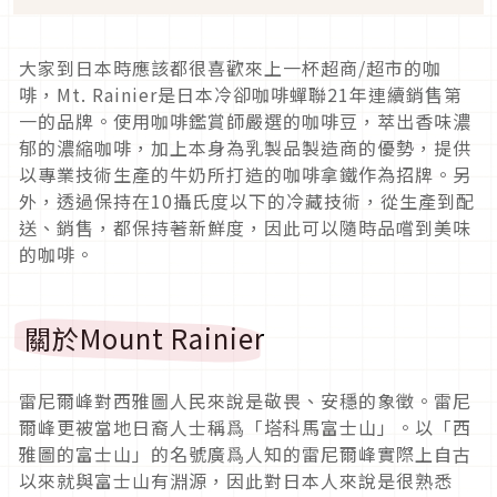
大家到日本時應該都很喜歡來上一杯超商/超市的咖
啡，Mt. Rainier是日本冷卻咖啡蟬聯21年連續銷售第
一的品牌。使用咖啡鑑賞師嚴選的咖啡豆，萃出香味濃
郁的濃縮咖啡，加上本身為乳製品製造商的優勢，提供
以專業技術生產的牛奶所打造的咖啡拿鐵作為招牌。另
外，透過保持在10攝氏度以下的冷藏技術，從生產到配
送、銷售，都保持著新鮮度，因此可以隨時品嚐到美味
的咖啡。
關於Mount Rainier
雷尼爾峰對西雅圖人民來說是敬畏、安穩的象徵。雷尼
爾峰更被當地日裔人士稱爲「塔科馬富士山」。以「西
雅圖的富士山」的名號廣爲人知的雷尼爾峰實際上自古
以來就與富士山有淵源，因此對日本人來說是很熟悉