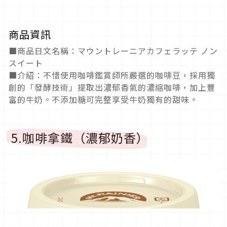
商品資訊
■商品日文名稱：マウントレーニアカフェラッテ ノン
スイート
■介紹：不惜使用咖啡鑑賞師所嚴選的咖啡豆，採用獨
創的「發酵技術」提取出濃郁香氣的濃縮咖啡，加上豐
富的牛奶。不添加糖可完整享受牛奶獨有的甜味。
5.咖啡拿鐵（濃郁奶香）