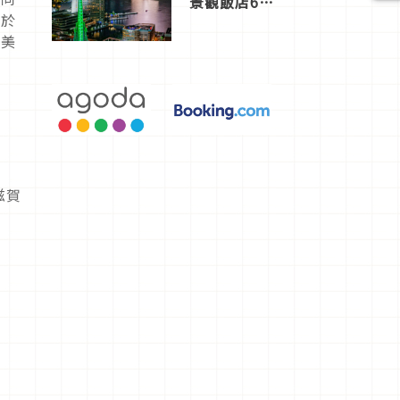
景觀飯店6
選，讓你不
力於
用人擠人悠
且美
閒欣賞
滋賀