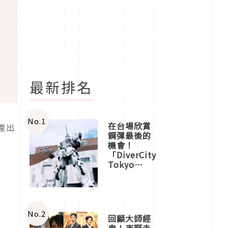
最新排名
No.
1
在台場欣賞
產出
鋼彈最後的
機會！
「DiverCity
Tokyo
Plaza」搭
船、購物、
美食及夜
景，一次全
體驗
No.
2
回顧大師經
典！東野圭