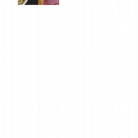
屬美食體
驗！