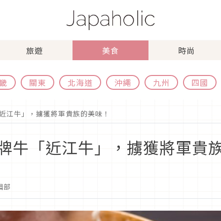
旅遊
美食
時尚
畿
關東
北海道
沖繩
九州
四國
近江牛」，擄獲將軍貴族的美味！
牌牛「近江牛」，擄獲將軍貴
編輯部