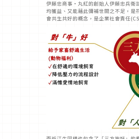
伊藤忠商事・丸紅的創始人伊藤忠兵衛
均獲益、又能藉此彌補世間之不足，是
會共生共好的概念，是企業社會責任(C
而近江牛同樣也包含了「三方皆好」的