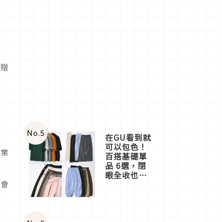
相贈
No.
5
在GU看到就
可以包色！
事業
百搭基礎單
品 6選，閉
眼全收也不
社會
心疼