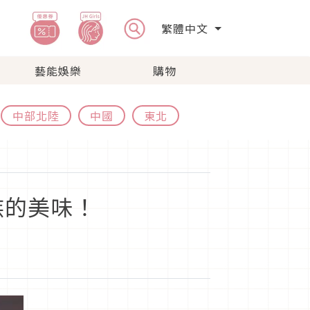
繁體中文
藝能娛樂
購物
中部北陸
中國
東北
族的美味！