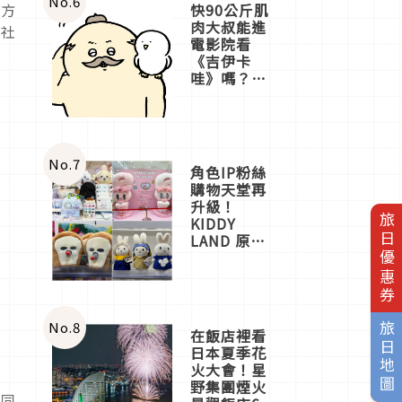
No.
6
快90公斤肌
雙方
肉大叔能進
與社
電影院看
《吉伊卡
哇》嗎？日
本重金屬樂
團「打首」
會長與
nagano老師
一同給出了
No.
7
角色IP粉絲
答案
購物天堂再
升級！
旅日優惠券
KIDDY
LAND 原宿
店吉伊卡哇
迎客，新開
幕
OMOKADO
店3分即達
No.
8
旅日地圖
在飯店裡看
日本夏季花
火大會！星
野集團煙火
應同