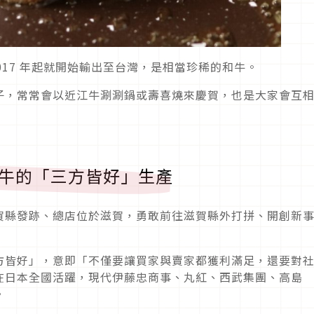
 2017 年起就開始輸出至台灣，是相當珍稀的和牛。
子，常常會以近江牛涮涮鍋或壽喜燒來慶賀，也是大家會互
江牛的「三方皆好」生產
賀縣發跡、總店位於滋賀，勇敢前往滋賀縣外打拼、開創新
方皆好」，意即「不僅要讓買家與賣家都獲利滿足，還要對
在日本全國活躍，現代伊藤忠商事、丸紅、西武集團、高島
。