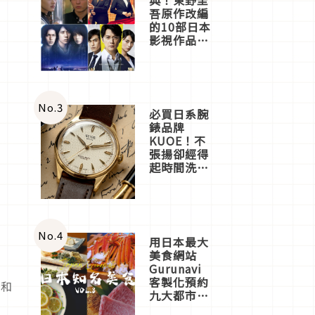
吾原作改編
的10部日本
影視作品推
薦
No.
3
必買日系腕
錶品牌
KUOE！不
張揚卻經得
起時間洗鍊
的經典之作
五選
No.
4
用日本最大
美食網站
Gurunavi
客製化預約
甜和
九大都市餐
廳，打造專