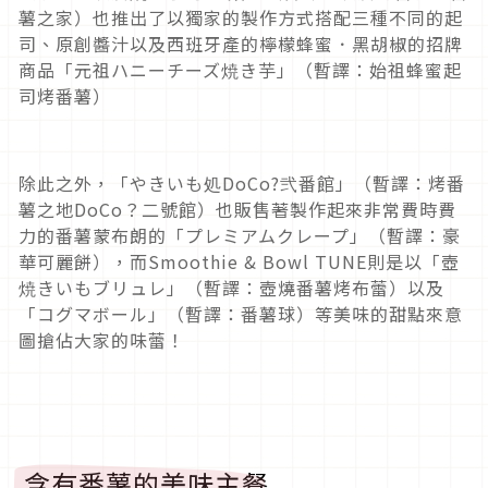
薯之家）也推出了以獨家的製作方式搭配三種不同的起
司、原創醬汁以及西班牙產的檸檬蜂蜜．黑胡椒的招牌
商品「元祖ハニーチーズ焼き芋」（暫譯：始祖蜂蜜起
司烤番薯）
除此之外，「やきいも処DoCo?弐番館」（暫譯：烤番
薯之地DoCo？二號館）也販售著製作起來非常費時費
力的番薯蒙布朗的「プレミアムクレープ」（暫譯：豪
華可麗餅），而Smoothie & Bowl TUNE則是以「壺
焼きいもブリュレ」（暫譯：壺燒番薯烤布蕾）以及
「コグマボール」（暫譯：番薯球）等美味的甜點來意
圖搶佔大家的味蕾！
含有番薯的美味主餐