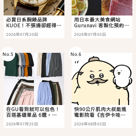
必買日系腕錶品牌
用日本最大美食網站
KUOE！不張揚卻經得起
Gurunavi 客製化預約九
時間洗鍊的經典之作五
大都市餐廳，打造專屬
2026年07月20日
2026年07月03日
選
美食體驗！
No.
5
No.
6
在GU看到就可以包色！
快90公斤肌肉大叔能進
百搭基礎單品 6選，閉
電影院看《吉伊卡哇》
眼全收也不心疼
嗎？日本重金屬樂團
2026年07月25日
2026年08月03日
「打首」會長與nagano
老師一同給出了答案