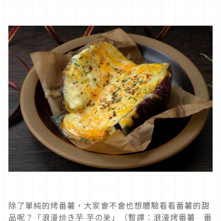
除了單純的烤番薯，大家會不會也想體驗看看番薯的甜
品呢？「浪漫焼き芋 芋の巣」（暫譯：浪漫烤番薯 番