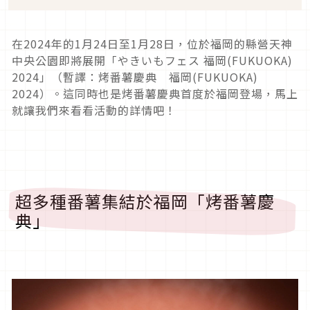
在2024年的1月24日至1月28日，位於福岡的縣營天神
中央公園即將展開「やきいもフェス 福岡(FUKUOKA)
2024」（暫譯：烤番薯慶典 福岡(FUKUOKA)
2024）。這同時也是烤番薯慶典首度於福岡登場，馬上
就讓我們來看看活動的詳情吧！
超多種番薯集結於福岡「烤番薯慶
典」