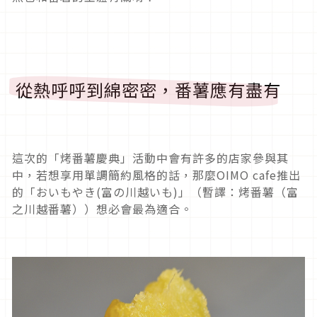
從熱呼呼到綿密密，番薯應有盡有
這次的「烤番薯慶典」活動中會有許多的店家參與其
中，若想享用單調簡約風格的話，那麼OIMO cafe推出
的「おいもやき(富の川越いも)」（暫譯：烤番薯（富
之川越番薯））想必會最為適合。