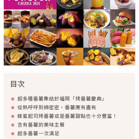
目次
超多種番薯集結於福岡「烤番薯慶典」
從熱呼呼到綿密密，番薯應有盡有
蜂蜜起司烤番薯或是番薯甜點也十分豐富！
含有番薯的美味主餐
超多番薯一次滿足