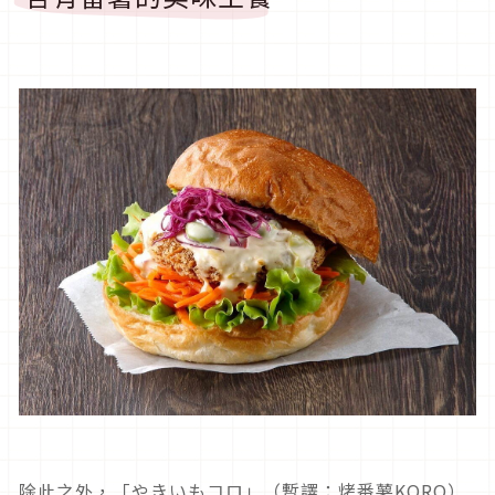
除此之外，「やきいもコロ」（暫譯：烤番薯KORO）