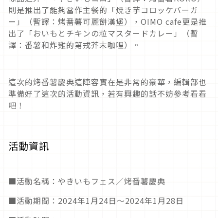
則是推出了能夠當作主餐的「焼き芋コロッケバーガ
ー」（暫譯：烤番薯可麗餅漢堡），OIMO cafe更是推
出了「おいもとチキンの粒マスタードカレー」（暫
譯：番薯和炸雞的第戎芥末咖哩）。
這次的烤番薯慶典這陣容實在是非常的豪華，編輯部也
準備好了這次的活動資訊，若有興趣的話不妨參考看看
吧！
活動資訊
■活動名稱：やきいもフェス／烤番薯慶典
■活動期間：2024年1月24日～2024年1月28日