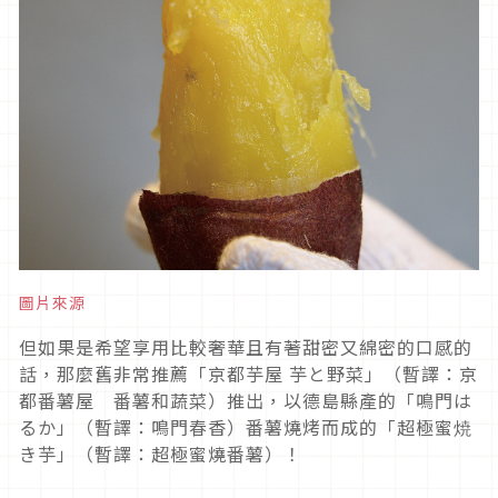
圖片來源
但如果是希望享用比較奢華且有著甜密又綿密的口感的
話，那麼舊非常推薦「京都芋屋 芋と野菜」（暫譯：京
都番薯屋 番薯和蔬菜）推出，以德島縣產的「鳴門は
るか」（暫譯：鳴門春香）番薯燒烤而成的「超極蜜焼
き芋」（暫譯：超極蜜燒番薯）！