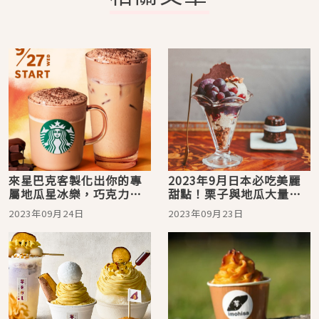
來星巴克客製化出你的專
2023年9月日本必吃美麗
屬地瓜星冰樂，巧克力新
甜點！栗子與地瓜大量出
品也將上市！
沒注意
2023年09月24日
2023年09月23日