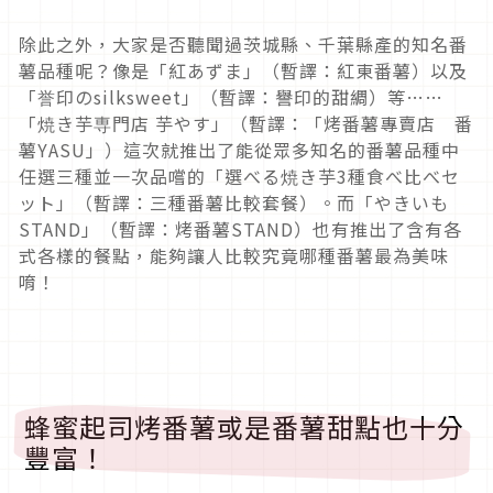
除此之外，大家是否聽聞過茨城縣、千葉縣產的知名番
薯品種呢？像是「紅あずま」（暫譯：紅東番薯）以及
「誉印のsilksweet」（暫譯：譽印的甜綢）等……
「焼き芋専門店 芋やす」（暫譯：「烤番薯專賣店 番
薯YASU」）這次就推出了能從眾多知名的番薯品種中
任選三種並一次品嚐的「選べる焼き芋3種食べ比べセ
ット」（暫譯：三種番薯比較套餐）。而「やきいも
STAND」（暫譯：烤番薯STAND）也有推出了含有各
式各樣的餐點，能夠讓人比較究竟哪種番薯最為美味
唷！
蜂蜜起司烤番薯或是番薯甜點也十分
豐富！