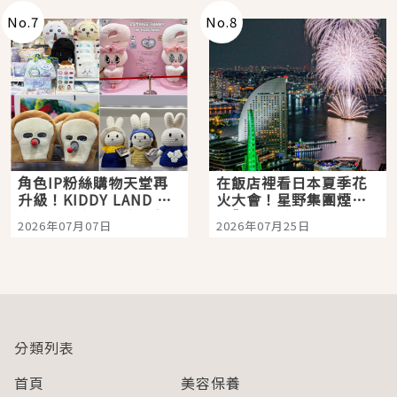
No.
7
No.
8
角色IP粉絲購物天堂再
在飯店裡看日本夏季花
升級！KIDDY LAND 原
火大會！星野集團煙火
宿店吉伊卡哇迎客，新
景觀飯店6選，讓你不用
2026年07月07日
2026年07月25日
開幕 OMOKADO 店3分
人擠人悠閒欣賞
即達
分類列表
首頁
美容保養