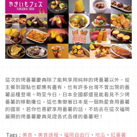
這次的烤番薯慶典除了能夠享用純粹的烤番薯以外，從
主餐到甜點也都應有盡有，也有許多台灣不曾出現的番
薯品種登場。時至今日，日本全國都還是能看見不少烤
番薯的移動攤位，這也象徵著日本是一個熱愛食用番薯
的國家。若你也喜歡享用番薯的話，不妨去在這次福岡
展開的烤番薯慶典見證各式各樣的番薯吧！
Tags :
美食
、
美食速報
、
福岡自由行
、
地瓜
、
紅番薯