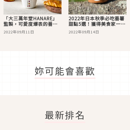
「大三萬年堂HANARE」
2022年日本秋季必吃番薯
監製，可愛度爆表的番薯
甜點5選！獲得美食家一致
甜點專賣店「をかしなお
肯定的台灣產番薯冰淇淋
2022年09月11日
2022年09月14日
芋 芋をかし 下北沢」讓你
不吃不行
相機拍不停
妳可能會喜歡
最新排名