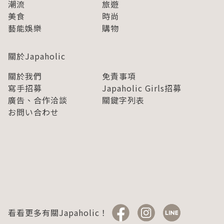
潮流
旅遊
美食
時尚
藝能娛樂
購物
關於Japaholic
關於我們
免責事項
寫手招募
Japaholic Girls招募
廣告、合作洽談
關鍵字列表
お問い合わせ
看看更多有關Japaholic！