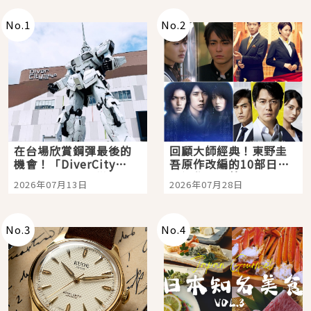
No.
1
No.
2
在台場欣賞鋼彈最後的
回顧大師經典！東野圭
機會！「DiverCity
吾原作改編的10部日本
Tokyo Plaza」搭船、
影視作品推薦
2026年07月13日
2026年07月28日
購物、美食及夜景，一
次全體驗
No.
3
No.
4