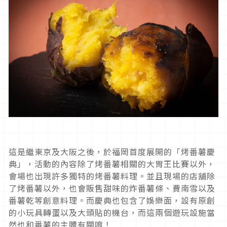
這是繼東京及大阪之後，於福岡首度展開的「烤番薯慶
典」，活動的內容除了烤番薯相關的大胃王比賽以外，
會場也出現許多獨特的烤番薯料理。並且現場的店舖除
了烤番薯以外，也會販售甜味的炸番薯條、費南雪以及
番薯乾等創意料理。而慶典也包含了娛樂面，設有原創
的小玩具轉蛋以及大頭貼的機台，而這兩個遊玩設施當
然也和番薯的主體有關唷！