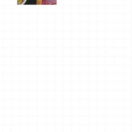
屬美食體
驗！