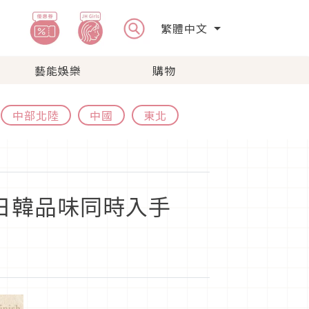
繁體中文
藝能娛樂
購物
中部北陸
中國
東北
日韓品味同時入手