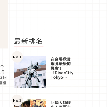
最新排名
No.
1
在台場欣賞
家，
鋼彈最後的
日本
機會！
才買
「DiverCity
薦
3
個
Tokyo
Plaza」搭
通通
船、購物、
美食及夜
景，一次全
體驗
No.
2
回顧大師經
典！東野圭