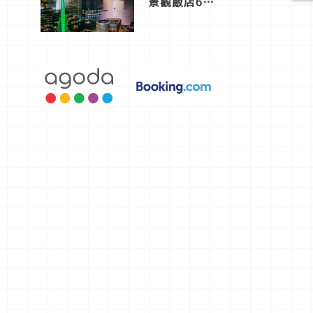
景觀飯店6
選，讓你不
用人擠人悠
閒欣賞