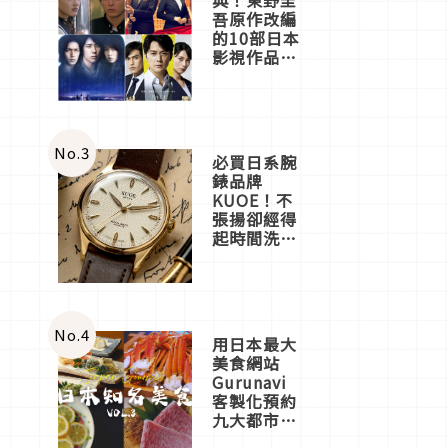
吾原作改編
的10部日本
影視作品推
薦
No.
3
必買日系腕
錶品牌
KUOE！不
張揚卻經得
起時間洗鍊
的經典之作
五選
No.
4
用日本最大
美食網站
Gurunavi
客製化預約
九大都市餐
廳，打造專