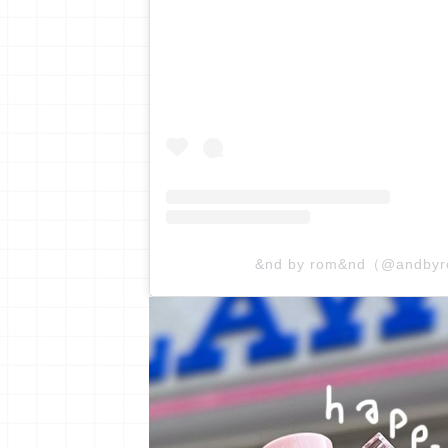
&nd by rom&nd（@and