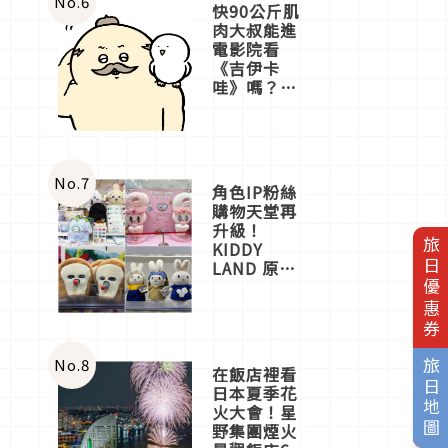
No.
6
快90公斤肌
肉大叔能進
電影院看
《吉伊卡
哇》嗎？日
本重金屬樂
團「打首」
會長與
nagano老師
一同給出了
No.
7
角色IP粉絲
答案
購物天堂再
升級！
旅日優惠券
KIDDY
LAND 原宿
店吉伊卡哇
迎客，新開
幕
OMOKADO
店3分即達
No.
8
旅日地圖
在飯店裡看
日本夏季花
火大會！星
野集團煙火