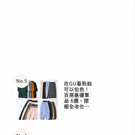
No.
5
在GU看到就
可以包色！
百搭基礎單
品 6選，閉
眼全收也不
心疼