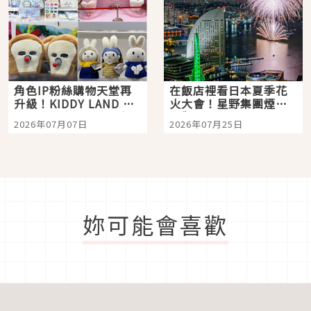
角色IP粉絲購物天堂再
在飯店裡看日本夏季花
升級！KIDDY LAND 原
火大會！星野集團煙火
宿店吉伊卡哇迎客，新
景觀飯店6選，讓你不用
2026年07月07日
2026年07月25日
開幕 OMOKADO 店3分
人擠人悠閒欣賞
即達
妳可能會喜歡