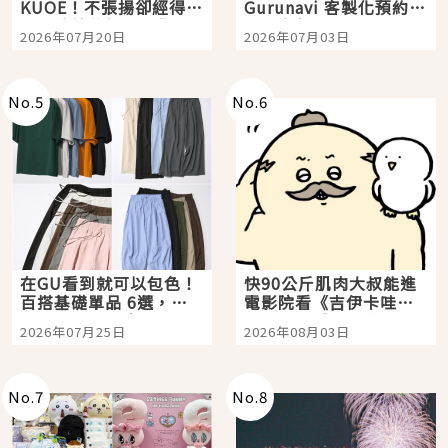
KUOE！不張揚卻經得起
Gurunavi 客製化預約九
時間洗鍊的經典之作五
大都市餐廳，打造專屬
2026年07月20日
2026年07月03日
選
美食體驗！
No.
5
No.
6
在GU看到就可以包色！
快90公斤肌肉大叔能進
百搭基礎單品 6選，閉
電影院看《吉伊卡哇》
眼全收也不心疼
嗎？日本重金屬樂團
2026年07月25日
2026年08月03日
「打首」會長與nagano
老師一同給出了答案
No.
7
No.
8