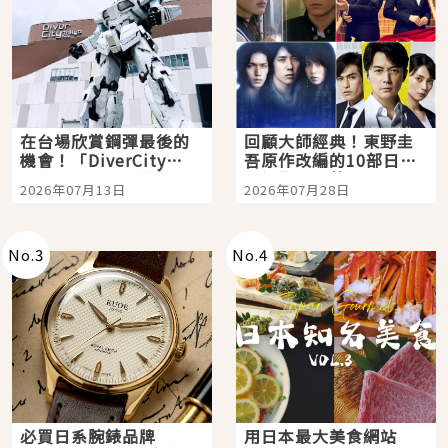
在台場欣賞鋼彈最後的
回顧大師經典！東野圭
機會！「DiverCity
吾原作改編的10部日本
Tokyo Plaza」搭船、
影視作品推薦
2026年07月13日
2026年07月28日
購物、美食及夜景，一
次全體驗
No.
3
No.
4
必買日系腕錶品牌
用日本最大美食網站