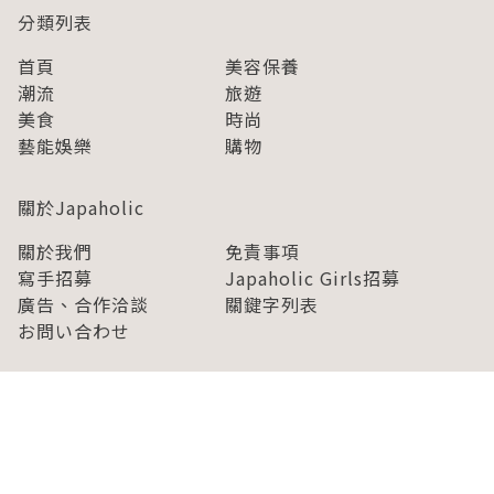
分類列表
首頁
美容保養
潮流
旅遊
美食
時尚
藝能娛樂
購物
關於Japaholic
關於我們
免責事項
寫手招募
Japaholic Girls招募
廣告、合作洽談
關鍵字列表
お問い合わせ