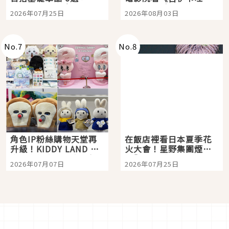
眼全收也不心疼
嗎？日本重金屬樂團
2026年07月25日
2026年08月03日
「打首」會長與nagano
老師一同給出了答案
No.
7
No.
8
角色IP粉絲購物天堂再
在飯店裡看日本夏季花
升級！KIDDY LAND 原
火大會！星野集團煙火
宿店吉伊卡哇迎客，新
景觀飯店6選，讓你不用
2026年07月07日
2026年07月25日
開幕 OMOKADO 店3分
人擠人悠閒欣賞
即達