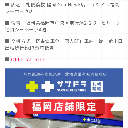
■ 店名：札幌藥妝 福岡 Sea Hawk店／サツドラ福岡
シーホーク店
■ 位置：福岡県福岡市中央区地行浜2-2-3 ヒルトン
福岡シーホーク4階
■ 交通方式：搭乘電車至「唐人町」車站，從一號出口
出站步行約17分可抵達
■
OFFICIAL SITE