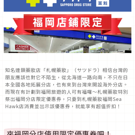
知名連鎖藥妝店「札幌藥妝」（サツドラ）相信台灣的
朋友應該也對它不陌生，從北海道一路向南，不只在日
本全國各地拓展分店，也有來到台灣來開設海外分店。
而現在有計劃到福岡旅遊的人可有福囉～札幌藥妝特別
祭出福岡分店限定優惠券，只要到札幌藥妝福岡Sea
Hawk店消費並出示該優惠券，就能享有超值折扣！
來福岡分店使用限定優惠券吧！