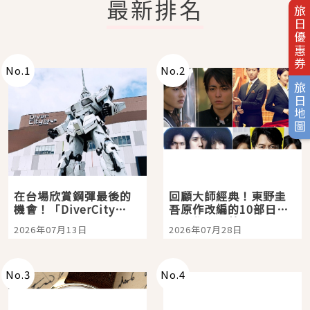
最新排名
旅日優惠券
No.
1
No.
2
旅日地圖
在台場欣賞鋼彈最後的
回顧大師經典！東野圭
機會！「DiverCity
吾原作改編的10部日本
Tokyo Plaza」搭船、
影視作品推薦
2026年07月13日
2026年07月28日
購物、美食及夜景，一
次全體驗
No.
3
No.
4