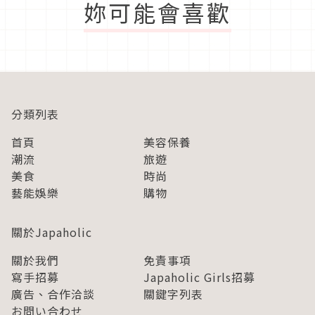
妳可能會喜歡
分類列表
首頁
美容保養
潮流
旅遊
美食
時尚
藝能娛樂
購物
關於Japaholic
關於我們
免責事項
寫手招募
Japaholic Girls招募
廣告、合作洽談
關鍵字列表
お問い合わせ