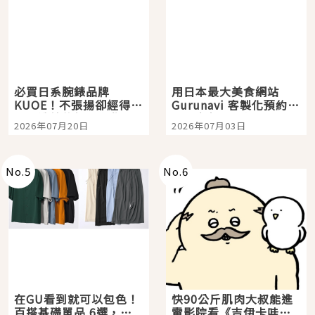
必買日系腕錶品牌
用日本最大美食網站
KUOE！不張揚卻經得起
Gurunavi 客製化預約九
時間洗鍊的經典之作五
大都市餐廳，打造專屬
2026年07月20日
2026年07月03日
選
美食體驗！
No.
5
No.
6
在GU看到就可以包色！
快90公斤肌肉大叔能進
百搭基礎單品 6選，閉
電影院看《吉伊卡哇》