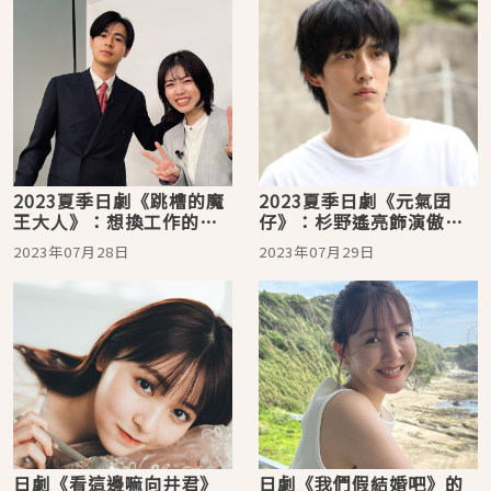
2023夏季日劇《跳槽的魔
2023夏季日劇《元氣囝
王大人》：想換工作的社
仔》：杉野遙亮飾演傲嬌
畜看過來！選擇工作就是
書法家，在美麗的五島列
2023年07月28日
2023年07月29日
選擇生活方式
島展開新生活！
日劇《看這邊嘛向井君》
日劇《我們假結婚吧》的