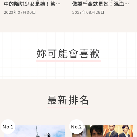
中的陷阱少女是她！笑顏
傲嬌千金就是她！混血美
滿分的陽光新生代演員久
女演員「特林德爾玲奈」
2023年07月30日
2023年08月26日
間田琳加
介紹
妳可能會喜歡
最新排名
No.
1
No.
2