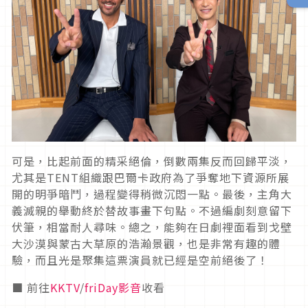
可是，比起前面的精采絕倫，倒數兩集反而回歸平淡，
尤其是
TENT
組織跟巴爾卡政府為了爭奪地下資源所展
開的明爭暗鬥，過程變得稍微沉悶一點。最後，主角大
義滅親的舉動終於替故事畫下句點。不過編劇刻意留下
伏筆，相當耐人尋味。總之，能夠在日劇裡面看到戈壁
大沙漠與蒙古大草原的浩瀚景觀，也是非常有趣的體
驗，而且光是聚集這票演員就已經是空前絕後了！
■ 前往
KKTV
/
friDay影音
收看