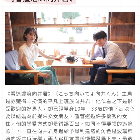
《看這邊嘛向井君》（こっち向いてよ向井くん）主角
是赤楚衛二扮演的平凡上班族向井君，他乍看之下是很
受歡迎的好男人，卻已經單身
10
年。
33
歲的他下定決心
要以結婚為前提來交女朋友，儘管邂逅許多優秀的女
性，他的戀愛方式卻是錯誤百出，如同不得要領的迷途
羔羊。一直在向井君身邊給予犀利建議的角色是波瑠飾
演的坂井戶洸稀，兩人從朋友關係慢慢發展下去，最後