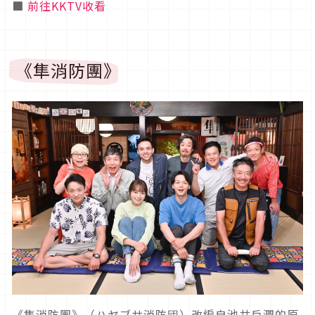
■
前往KKTV收看
《隼消防團》
《隼消防團》（ハヤブサ消防団）改編自池井戶潤的原