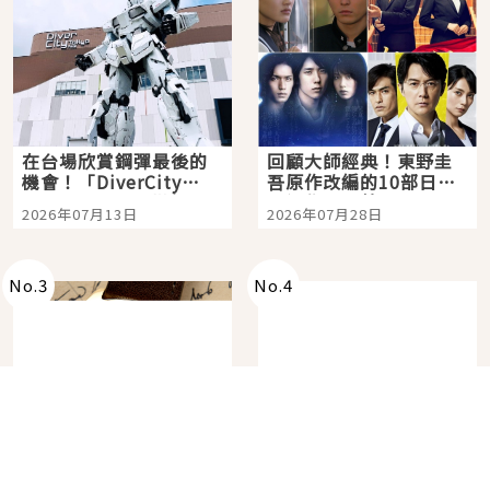
在台場欣賞鋼彈最後的
回顧大師經典！東野圭
機會！「DiverCity
吾原作改編的10部日本
Tokyo Plaza」搭船、
影視作品推薦
2026年07月13日
2026年07月28日
購物、美食及夜景，一
次全體驗
No.
3
No.
4
必買日系腕錶品牌
用日本最大美食網站