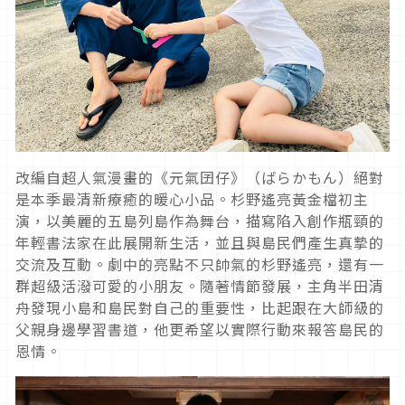
改編自超人氣漫畫的《元氣囝仔》（ばらかもん）絕對
是本季最清新療癒的暖心小品。杉野遙亮黃金檔初主
演，以美麗的五島列島作為舞台，描寫陷入創作瓶頸的
年輕書法家在此展開新生活，並且與島民們產生真摯的
交流及互動。劇中的亮點不只帥氣的杉野遙亮，還有一
群超級活潑可愛的小朋友。隨著情節發展，主角半田清
舟發現小島和島民對自己的重要性，比起跟在大師級的
父親身邊學習書道，他更希望以實際行動來報答島民的
恩情。