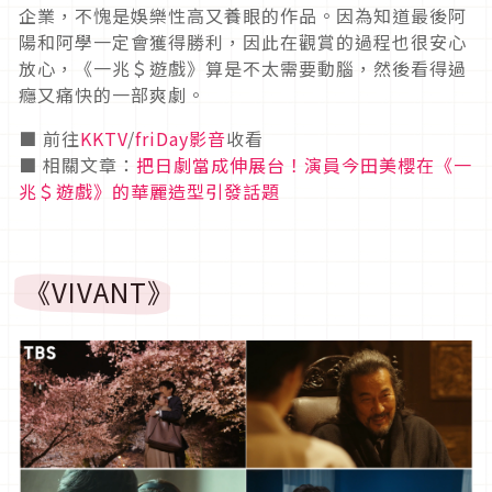
企業，不愧是娛樂性高又養眼的作品。因為知道最後阿
陽和阿學一定會獲得勝利，因此在觀賞的過程也很安心
放心，《一兆＄遊戲》算是不太需要動腦，然後看得過
癮又痛快的一部爽劇。
■ 前往
KKTV
/
friDay影音
收看
■ 相關文章：
把日劇當成伸展台！演員今田美櫻在《一
兆＄遊戲》的華麗造型引發話題
《
VIVANT
》