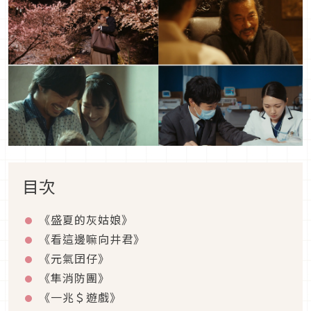
目次
《盛夏的灰姑娘》
《看這邊嘛向井君》
《元氣囝仔》
《隼消防團》
《一兆＄遊戲》