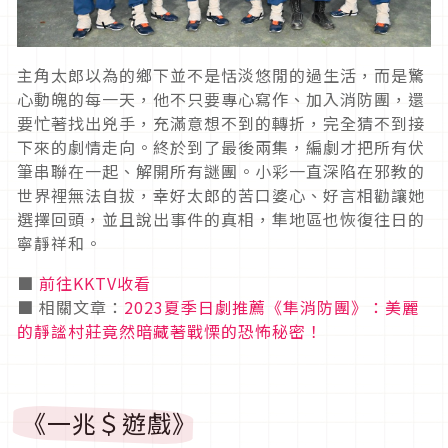
主角太郎以為的鄉下並不是恬淡悠閒的過生活，而是驚
心動魄的每一天，他不只要專心寫作、加入消防團，還
要忙著找出兇手，充滿意想不到的轉折，完全猜不到接
下來的劇情走向。終於到了最後兩集，編劇才把所有伏
筆串聯在一起、解開所有謎團。小彩一直深陷在邪教的
世界裡無法自拔，幸好太郎的苦口婆心、好言相勸讓她
選擇回頭，並且說出事件的真相，隼地區也恢復往日的
寧靜祥和。
■
前往KKTV收看
■ 相關文章：
2023夏季日劇推薦《隼消防團》：美麗
的靜謐村莊竟然暗藏著戰慄的恐怖秘密！
《一兆＄遊戲》