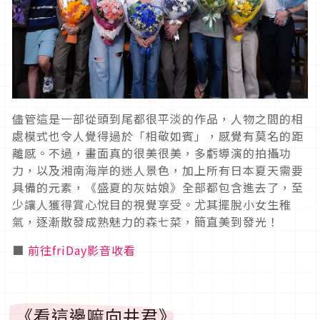
儘管這是一部從頭到尾都很平淡的作品，人物之間的相
處模式也令人覺得過於「相敬如賓」，感覺有莫名的距
離感。不過，畫面真的很美很美，多虧導演的拍攝功
力，以及湘南海岸的迷人景色，加上所有日本夏天需要
具備的元素，《盛夏的灰姑娘》全部都包含進去了，至
少讓人獲得賞心悅目的視覺享受。尤其擺脫小女生稚
氣，逐漸散發成熟魅力的森七菜，簡直美到發光！
■
前往friDay影音收看
《看這邊嘛向井君》