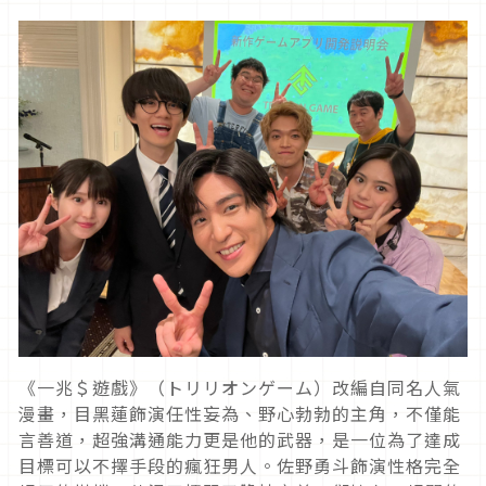
《一兆＄遊戲》（トリリオンゲーム）改編自同名人氣
漫畫，目黑蓮飾演任性妄為、野心勃勃的主角，不僅能
言善道，超強溝通能力更是他的武器，是一位為了達成
目標可以不擇手段的瘋狂男人。佐野勇斗飾演性格完全