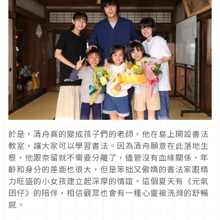
於是，清舟真的變成孩子們的老師，他在島上開設書法
教室，讓大家可以學習書法。因為清舟願意在此落地生
根，他跟奈留就不需要分離了，儘管沒有血緣關係，年
齡和身分的差距也很大，但是笨拙又傲嬌的書法家跟精
力旺盛的小女孩建立起深厚的情誼。這個夏天有《元氣
囝仔》的陪伴，相信觀眾也會有一種心靈被洗滌的舒暢
感。