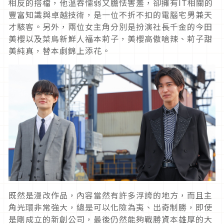
相反的搭檔，他溫吞懦弱又膽怯害羞，卻擁有
IT
相關的
豐富知識與卓越技術，是一位不折不扣的電腦宅男兼天
才駭客。另外，兩位女主角分別是扮演社長千金的今田
美櫻以及菜鳥新鮮人福本莉子，美櫻高傲嗆辣、莉子甜
美純真，替本劇錦上添花。
既然是漫改作品，內容當然有許多浮誇的地方，而且主
角光環非常強大，總是可以化險為夷、出奇制勝，即使
是剛成立的新創公司，最後仍然能夠戰勝資本雄厚的大