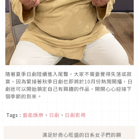
隨著夏季日劇陸續進入尾聲，大家不需要覺得失落或寂
寞，因為緊接著秋季日劇也即將於
10
月份熱鬧開播，日
劇迷可以開始鎖定自己有興趣的作品，開開心心迎接下
個季節的到來。
Tags :
藝能娛樂
、
日劇
、
日劇影視
滿足好奇心旺盛的日系女子們的願