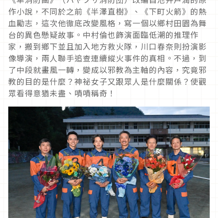
作小說，不同於之前《半澤直樹》、《下町火箭》的熱
血勵志，這次他徹底改變風格，寫一個以鄉村田園為舞
台的異色懸疑故事。中村倫也飾演面臨低潮的推理作
家，搬到鄉下並且加入地方救火隊，川口春奈則扮演影
像導演，兩人聯手追查連續縱火事件的真相。不過，到
了中段就畫風一轉，變成以邪教為主軸的內容，究竟邪
教的目的是什麼？神祕女子又跟眾人是什麼關係？使觀
眾看得意猶未盡、嘖嘖稱奇！