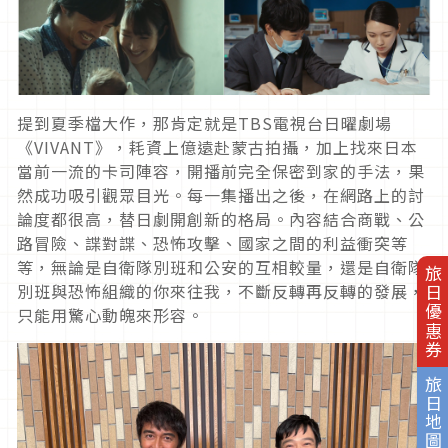
提到夏季檔大作，那肯定就是
TBS
電視台日曜劇場
《
VIVANT
》，耗資上億遠赴蒙古拍攝，加上找來日本
當前一流的卡司陣容，開播前完全保密到家的手法，果
然成功吸引觀眾目光。每一集播出之後，在網路上的討
論度都很高，替日劇開創新的格局。內容結合商戰、公
路冒險、諜對諜、恐怖攻擊、國家之間的利益衝突等
等，無論是自衛隊別班和公安的互相較量，還是自衛隊
旅日優惠券
別班與恐怖組織的你來往我，不斷反轉再反轉的發展，
只能用驚心動魄來形容。
旅日地圖