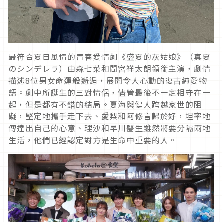
最符合夏日風情的青春愛情劇《盛夏的灰姑娘》（真夏
のシンデレラ）由森七菜和間宮祥太朗領銜主演，劇情
描述
8
位男女命運般邂逅，展開令人心動的復古純愛物
語。劇中所誕生的三對情侶，儘管最後不一定相守在一
起，但是都有不錯的結局。夏海與健人跨越家世的阻
礙，堅定地攜手走下去、愛梨和阿修言歸於好，坦率地
傳達出自己的心意、理沙和早川醫生雖然將要分隔兩地
生活，他們已經認定對方是生命中重要的人。