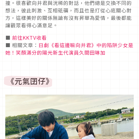
撞。很喜歡向井君與洸稀的對話，他們總是交換不同的
想法，彼此刺激、互相砥礪，而且也是打從心底關心對
方，這樣美好的關係無論有沒有昇華為愛情，最後都能
讓觀眾看得心滿意足。
■
前往KKTV收看
■ 相關文章：
日劇《看這邊嘛向井君》中的陷阱少女是
她！笑顏滿分的陽光新生代演員久間田琳加
《元氣囝仔》