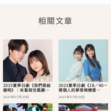
相關文章
2023夏季日劇《我們假結
2023夏季日劇《18／40－
婚吧》：來看菊池風磨＆
兩個人的夢想與戀愛
長濱禰留扮演偽裝夫妻！
－》：福原遙 X 深田恭子
2023年07月20日
2023年07月20日
雙主演！