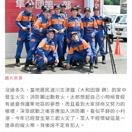
圖片來源
沒過多久，當地居民波川志津雄（大和田獏 飾）的家中
發生火災，消防團出動救火。太郎想起自己小時候曾經
有過要保護隼地區的夢想，而且看到大家拼命又努力的
模樣，深受感動之後答應加入消防團。看似平靜的小村
落，今年已經發生第三起火災了，眾人不經懷疑這是一
連串的縱火案，背後說不定有犯人。