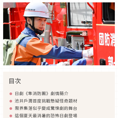
目次
日劇《隼消防團》劇情簡介
池井戶潤首度挑戰懸疑怪奇題材
限界集落似乎變成驚悚劇的舞台
這個夏天最消暑的恐怖日劇登場