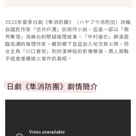
2023
年夏季日劇《隼消防團》（ハヤブサ消防団）改編
自國民作家「池井戶潤」的原作小說，這是一部以「限
界集落」為舞台的懸疑推理故事。「中村倫也」飾演面
臨低潮的推理作家，搬到鄉下並且加入地方救火隊，而
女主角「川口春奈」則扮演神秘的影像導演，兩人將聯
手追查連續縱火事件的真相。
日劇《隼消防團》劇情簡介