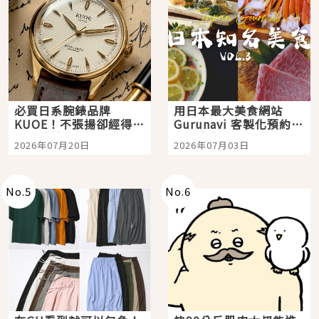
必買日系腕錶品牌
用日本最大美食網站
KUOE！不張揚卻經得起
Gurunavi 客製化預約九
時間洗鍊的經典之作五
大都市餐廳，打造專屬
2026年07月20日
2026年07月03日
選
美食體驗！
No.
5
No.
6