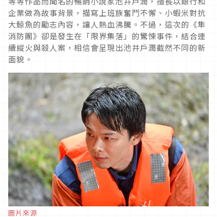
等等作品而聞名的暢銷小說家池井戶潤，擅長以銀行和
企業做為故事背景，描寫上班族奮鬥不懈、小蝦米對抗
大鯨魚的勵志內容，讓人熱血沸騰。不過，這次的《隼
消防團》卻是發生在「限界集落」的驚悚事件，結合連
續縱火與殺人案，相信會呈現出池井戶潤截然不同的新
面貌。
圖片來源