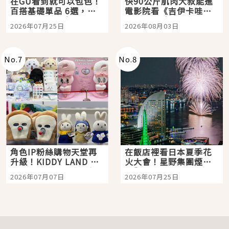
在GU看到就可以包色！
快90公斤肌肉大叔能進
百搭基礎單品 6選，閉
電影院看《吉伊卡哇》
眼全收也不心疼
嗎？日本重金屬樂團
2026年07月25日
2026年08月03日
「打首」會長與nagano
老師一同給出了答案
No.
7
No.
8
角色IP粉絲購物天堂再
在飯店裡看日本夏季花
升級！KIDDY LAND 原
火大會！星野集團煙火
宿店吉伊卡哇迎客，新
景觀飯店6選，讓你不用
2026年07月07日
2026年07月25日
開幕 OMOKADO 店3分
人擠人悠閒欣賞
即達