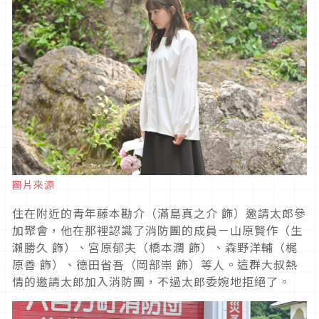
圖片來源
住在附近的青年藤本勘介（滿島真之介 飾）邀請太郎參
加聚會，他在那裡認識了消防團的成員－山原賢作（生
瀨勝久 飾）、宮原郁夫（橋本潤 飾）、森野洋輔（梶
原善 飾）、德田省吾（岡部崇 飾）等人。這群大叔熱
情的邀請太郎加入消防團，不過太郎委婉地拒絕了。