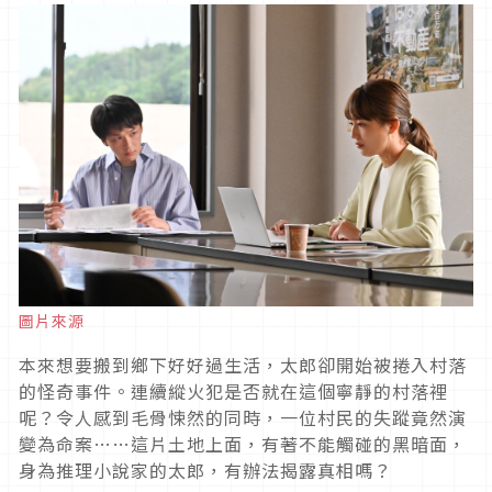
圖片來源
本來想要搬到鄉下好好過生活，太郎卻開始被捲入村落
的怪奇事件。連續縱火犯是否就在這個寧靜的村落裡
呢？令人感到毛骨悚然的同時，一位村民的失蹤竟然演
變為命案
……
這片土地上面，有著不能觸碰的黑暗面，
身為推理小說家的太郎，有辦法揭露真相嗎？