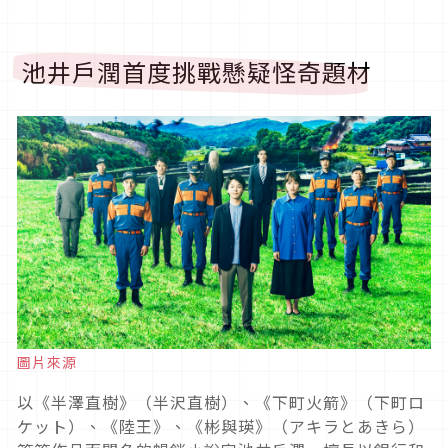
池井戶潤首度挑戰懸疑怪奇題材
圖片來源
以《半澤直樹》（半沢直樹）、《下町火箭》（下町ロ
ケット）、《陸王》、《彬與瑛》（アキラとあきら）