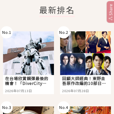
Share
最新排名
No.
1
No.
2
在台場欣賞鋼彈最後的
回顧大師經典！東野圭
機會！「DiverCity
吾原作改編的10部日本
Tokyo Plaza」搭船、
影視作品推薦
2026年07月13日
2026年07月28日
購物、美食及夜景，一
次全體驗
No.
3
No.
4