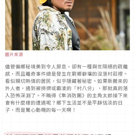
圖片來源
儘管偏鄉秘境美到令人屏息，卻有一種與世隔絕的疏離
感，而且離奇事件總是發生在窮鄉僻壤的沒落村莊裡。
看似親切熱情的居民，似乎隱藏著秘密。如果新搬來的
外人者，遇到被排擠或霸凌的「村八分」，那就真的落
入恐怖深淵了。不曉得《隼消防團》的主角太郎接下來
會有什麼樣的遭遇呢？鄉下生活並不是平靜恬淡的日
子，而是驚心動魄的每一天啊！