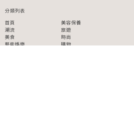
分類列表
首頁
美容保養
潮流
旅遊
美食
時尚
藝能娛樂
購物
關於Japaholic
關於我們
免責事項
寫手招募
Japaholic Girls招募
廣告、合作洽談
關鍵字列表
お問い合わせ