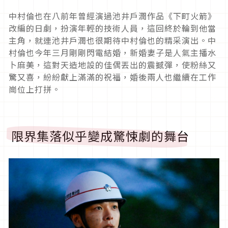
中村倫也在八前年曾經演過池井戶潤作品《下町火箭》
改編的日劇，扮演年輕的技術人員，這回終於輪到他當
主角，就連池井戶潤也很期待中村倫也的精采演出。中
村倫也今年三月剛剛閃電結婚，新婚妻子是人氣主播水
卜麻美，這對天造地設的佳偶丟出的震撼彈，使粉絲又
驚又喜，紛紛獻上滿滿的祝福，婚後兩人也繼續在工作
崗位上打拼。
限界集落似乎變成驚悚劇的舞台