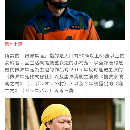
圖片來源
所謂的「限界集落」指的是人口有
50%
以上
65
歲以上的
高齡者，且生活機能嚴重衰退的小村落。以面臨廢村危
機的限界集落為主題的作品有
2015
年反町隆史主演的
《限界集落株式會社》以及唐澤壽明主演的《搶救拿破
崙之村》（ナポレオンの村），以及今年初播出的《噬
亡村》（ガンニバル）等等日劇。