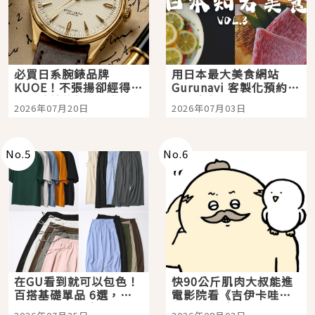
必買日系腕錶品牌
用日本最大美食網站
KUOE！不張揚卻經得起
Gurunavi 客製化預約九
時間洗鍊的經典之作五
大都市餐廳，打造專屬
2026年07月20日
2026年07月03日
選
美食體驗！
No.
5
No.
6
在GU看到就可以包色！
快90公斤肌肉大叔能進
百搭基礎單品 6選，閉
電影院看《吉伊卡哇》
眼全收也不心疼
嗎？日本重金屬樂團