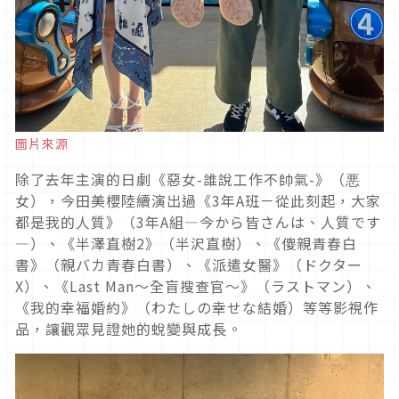
圖片來源
除了去年主演的日劇《惡女
-
誰說工作不帥氣
-
》（悪
女），今田美櫻陸續演出過《
3
年
A
班－從此刻起，大家
都是我的人質》（
3
年
A
組
―
今から皆さんは、人質です
―
）、《半澤直樹
2
》（半沢直樹）、《傻親青春白
書》（親バカ青春白書）、《派遣女醫》（ドクター
X
）、《
Last Man
～全盲搜查官～》（ラストマン）、
《我的幸福婚約》（わたしの幸せな結婚）等等影視作
品，讓觀眾見證她的蛻變與成長。