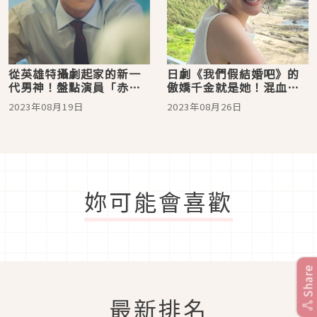
從英雄特攝劇起家的新一
日劇《我們假結婚吧》的
代男神！盤點演員「赤楚
傲嬌千金就是她！混血美
衛二」的精采日劇作品
女演員「特林德爾玲奈」
2023年08月19日
2023年08月26日
介紹
妳可能會喜歡
Share
最新排名