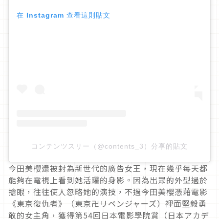
在 Instagram 查看這則貼文
コンテンツスリー（@contents_3）分享的貼文
今田美櫻還被封為新世代的廣告女王，現在幾乎每天都
能夠在電視上看到她活躍的身影。因為出眾的外型過於
搶眼，往往使人忽略她的演技，不過今田美櫻憑藉電影
《東京復仇者》（東京卍リベンジャーズ）裡面堅毅勇
敢的女主角，獲得第
54
回日本電影學院賞（日本アカデ