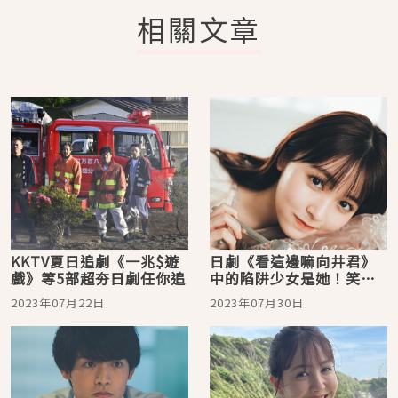
相關文章
KKTV夏日追劇《一兆$遊
日劇《看這邊嘛向井君》
戲》等5部超夯日劇任你追
中的陷阱少女是她！笑顏
滿分的陽光新生代演員久
2023年07月22日
2023年07月30日
間田琳加