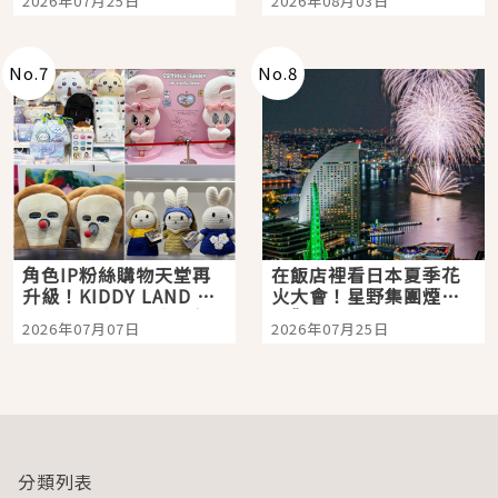
2026年07月25日
2026年08月03日
「打首」會長與nagano
老師一同給出了答案
No.
7
No.
8
角色IP粉絲購物天堂再
在飯店裡看日本夏季花
升級！KIDDY LAND 原
火大會！星野集團煙火
宿店吉伊卡哇迎客，新
景觀飯店6選，讓你不用
2026年07月07日
2026年07月25日
開幕 OMOKADO 店3分
人擠人悠閒欣賞
即達
分類列表