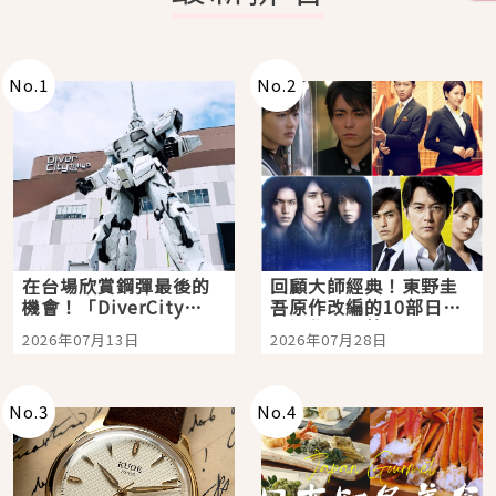
No.
1
No.
2
在台場欣賞鋼彈最後的
回顧大師經典！東野圭
機會！「DiverCity
吾原作改編的10部日本
Tokyo Plaza」搭船、
影視作品推薦
2026年07月13日
2026年07月28日
購物、美食及夜景，一
次全體驗
No.
3
No.
4