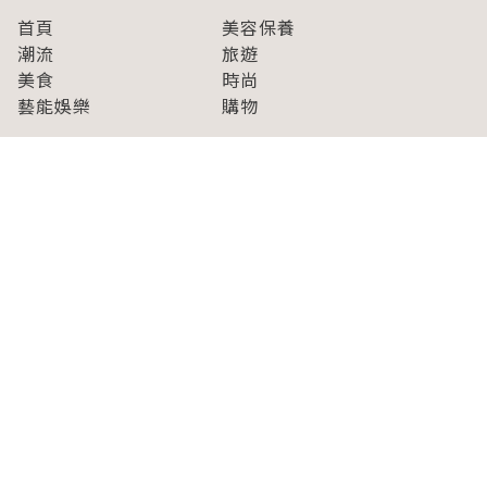
首頁
美容保養
潮流
旅遊
美食
時尚
藝能娛樂
購物
關於Japaholic
關於我們
免責事項
寫手招募
Japaholic Girls招募
廣告、合作洽談
關鍵字列表
お問い合わせ