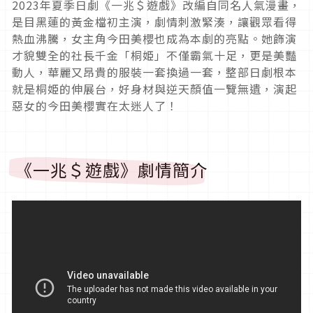
2023
年夏季日劇《一兆＄遊戲》改編自同名人氣漫畫，
是目黑蓮的黃金檔初主演，劇情刺激緊湊，讓觀眾看得
熱血沸騰，女主角今田美櫻也成為本劇的亮點。她飾演
才貌雙全的社長千金「桐姫」不僅霸氣十足，更是美豔
動人，華麗又昂貴的服裝一套換過一套，整部日劇根本
就是桐姫的伸展台，好身材與逆天顏值一覽無遺，演起
惡女的今田美櫻實在太迷人了！
《一兆＄遊戲》劇情簡介