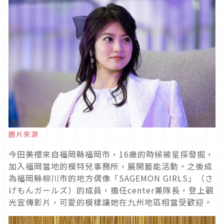
圖片來源
今田美櫻來自福岡縣福岡市，
16
歲的時候被星探發掘，
加入福岡當地的模特兒事務所，展開藝能活動。之後成
為福岡縣柳川市的地方偶像「
SAGEMON GIRLS
」（さ
げもんガールズ）的成員，擔任
center
兼隊長，登上觀
光宣傳影片，可愛的模樣讓她在九州地區相當受歡迎。