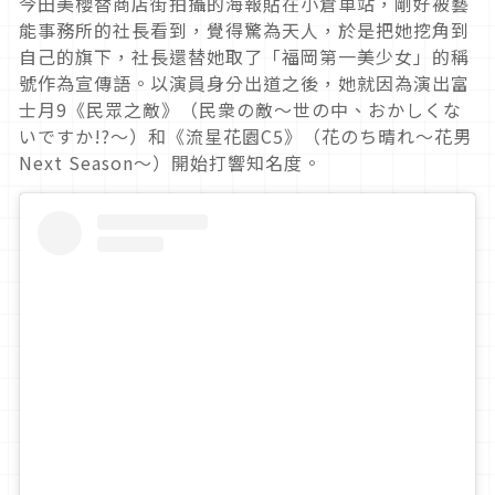
今田美櫻替商店街拍攝的海報貼在小倉車站，剛好被藝
能事務所的社長看到，覺得驚為天人，於是把她挖角到
自己的旗下，社長還替她取了「福岡第一美少女」的稱
號作為宣傳語。以演員身分出道之後，她就因為演出富
士月
9
《民眾之敵》（民衆の敵〜世の中、おかしくな
いですか
!?
〜）和《流星花園
C5
》（花のち晴れ〜花男
Next Season
〜）開始打響知名度。