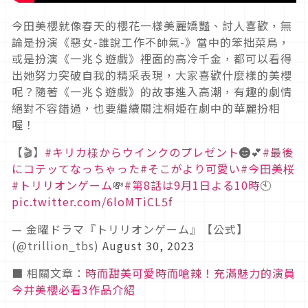
今田美櫻就像春天的櫻花一樣美麗嬌豔、討人喜歡，無
論是扮演《惡女
-
誰說工作不帥氣
-》
當中的笨拙菜鳥，
或是扮演《一兆＄遊戲》裡面的高冷千金，都可以看得
出她努力突破自我的精采表現，大家喜歡什麼樣的美櫻
呢？隨著《一兆＄遊戲》的故事進入高潮，有趣的劇情
絕對不容錯過，也要繼續關注桐姫在劇中的華麗扮相
喔！
【🎬】
#キリカ様からウインクのプレゼント
😉💕
#最後
にコテッてなっちゃった
#そこがより可愛い
#今田美桜
#トリリオンゲーム
💸
#第8話は9月1日よる10時
🕙
pic.twitter.com/6loMTiCL5f
— 金曜ドラマ『トリリオンゲーム』【公式】
(@trillion_tbs)
August 30, 2023
■ 相關文章：
時而甜美可愛時而嗆辣！充滿魅力的演員
今井美櫻必看3作品介紹