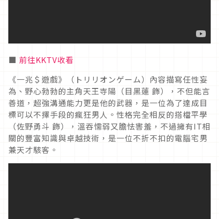
■
前往KKTV收看
《一兆＄遊戲》（トリリオンゲーム）內容描寫任性妄
為、野心勃勃的主角天王寺陽（目黑蓮 飾），不但能言
善道，超強溝通能力更是他的武器，是一位為了達成目
標可以不擇手段的瘋狂男人。性格完全相反的搭檔平學
（佐野勇斗 飾），溫吞懦弱又膽怯害羞，不過擁有
IT
相
關的豐富知識與卓越技術，是一位不折不扣的電腦宅男
兼天才駭客。