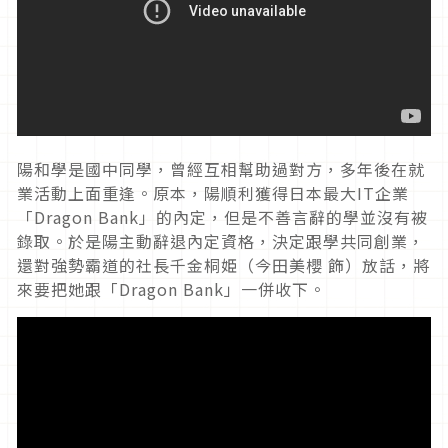
陽和學是國中同學，曾經互相幫助過對方，多年後在就
業活動上面重逢。原本，陽順利獲得日本最大
IT
企業
「
Dragon Bank
」的內定，但是不善言辭的學並沒有被
錄取。於是陽主動辭退內定資格，決定跟學共同創業，
還對強勢霸道的社長千金桐姫（今田美櫻 飾）放話，將
來要把她跟「
Dragon Bank
」一併收下。