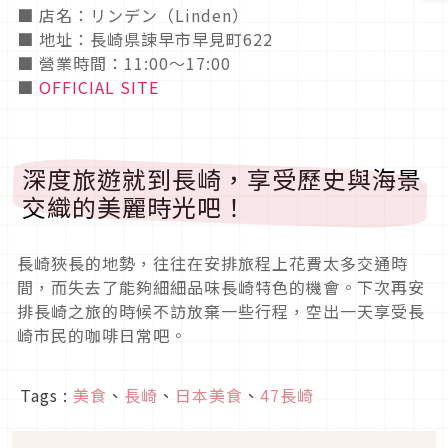
■ 店名：リンデン（Linden）
■ 地址：長崎県諫早市早見町622
■ 營業時間：11:00～17:00
■
OFFICIAL SITE
深度旅遊就到長崎，享受歷史與海景
交織的美麗時光吧！
長崎狹長的地勢，往往在安排旅程上花費太多交通時
間，而失去了能夠細細品味長崎特色的機會。下次再安
排長崎之旅的時候不訪放棄一些行程，空出一天享受長
崎市民的咖啡日常吧。
Tags :
美食
、
長崎
、
日本美食
、
47長崎