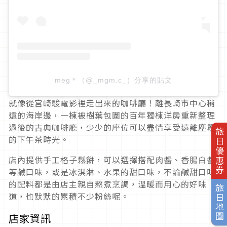
meg＊（@_mgm.c_）分享的貼文
就像從宮崎駿電影裡走出來的咖啡廳！離長崎市中心稍
遠的海岸邊，一棟被樹葉包圍的百年獨棟洋房重新整理
過後的古典咖啡廳，少少的座位可以盡情享受遠離塵囂
旅日優惠券
的下午茶時光。
店內提供手工格子鬆餅，可以選擇搭配肉醬、香腸白醬
等鹹口味，或是冰淇淋、水果的甜口味，不論鹹甜口味
的配料都是由店主親自熬煮烹調，溫暖而用心的好味
旅日地圖
道，也默默的累積不少粉絲呢。
店家資訊