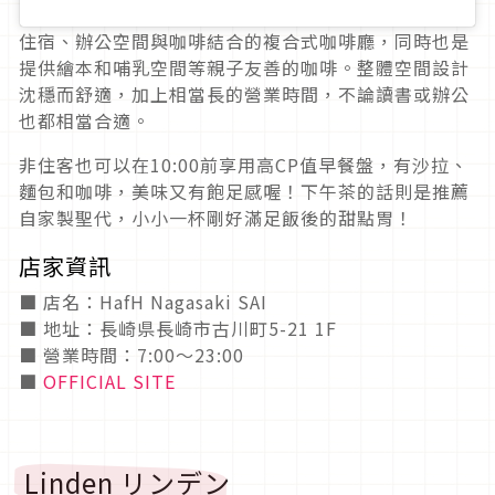
住宿、辦公空間與咖啡結合的複合式咖啡廳，同時也是
提供繪本和哺乳空間等親子友善的咖啡。整體空間設計
沈穩而舒適，加上相當長的營業時間，不論讀書或辦公
也都相當合適。
非住客也可以在10:00前享用高CP值早餐盤，有沙拉、
麵包和咖啡，美味又有飽足感喔！下午茶的話則是推薦
自家製聖代，小小一杯剛好滿足飯後的甜點胃！
店家資訊
■ 店名：HafH Nagasaki SAI
■ 地址：長崎県長崎市古川町5-21 1F
■ 營業時間：7:00～23:00
■
OFFICIAL SITE
Linden リンデン