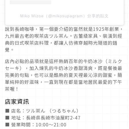
Miko Mizoe（@mikosupagram）分享的貼文
說到長崎咖啡，第一個要介紹的當然就是1925年創業，
九州最古老的喫茶店ツル茶ん。古董級家具、裝潢到經
典的日式喫茶店料理，都讓人彷彿穿越時光隧道的錯
覺。
店內必點的品項就是這杯熱銷百年的牛奶冰沙（ミルク
セーキ），加入煉乳的牛奶冰沙香甜清爽，既是餐後最
完美的句點，也可以是酷熱的夏天裡最沁涼的甜蜜，簡
單純粹的好滋味，一直到現在都是當地居民最愛的下午
茶喔！
店家資訊
■ 店名：ツル茶ん （つるちゃん）
■ 地址：長崎県長崎市油屋町2-47
■ 營業時間：10:00～21:00