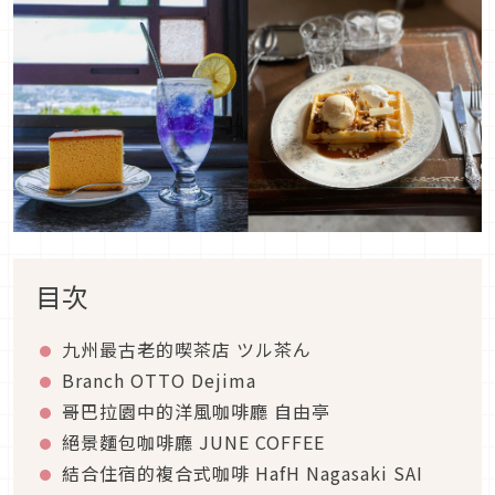
目次
九州最古老的喫茶店 ツル茶ん
Branch OTTO Dejima
哥巴拉園中的洋風咖啡廳 自由亭
絕景麵包咖啡廳 JUNE COFFEE
結合住宿的複合式咖啡 HafH Nagasaki SAI