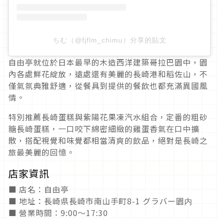
ちむ（@fjflm_chimu）分享的貼文
自由亭就位於日本最早的木造西洋建築哥拉巴園中，園
內各處鮮花綻放，遠處還有美麗的長崎港和稻佐山，不
僅氣氛典雅舒適，從餐具到提供的餐飲也都充滿異國風
情。
特別推薦長崎蛋糕與紫陽花果凍汽水組合，定番的粗砂
糖長崎蛋糕，一口咬下綿密細緻的雞蛋香氣在口中擴
散，搭配視覺和味覺都相當清爽的飲品，絕對是長崎之
旅最美麗的回憶。
店家資訊
■ 店名：自由亭
■ 地址：長崎県長崎市南山手町8-1 グラバー園内
■ 營業時間：9:00～17:30