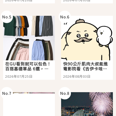
選
美食體驗！
No.
5
No.
6
在GU看到就可以包色！
快90公斤肌肉大叔能進
百搭基礎單品 6選，閉
電影院看《吉伊卡哇》
眼全收也不心疼
嗎？日本重金屬樂團
2026年07月25日
2026年08月03日
「打首」會長與nagano
老師一同給出了答案
No.
7
No.
8