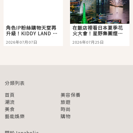
角色IP粉絲購物天堂再
在飯店裡看日本夏季花
升級！KIDDY LAND 原
火大會！星野集團煙火
宿店吉伊卡哇迎客，新
景觀飯店6選，讓你不用
2026年07月07日
2026年07月25日
開幕 OMOKADO 店3分
人擠人悠閒欣賞
即達
分類列表
首頁
美容保養
潮流
旅遊
美食
時尚
藝能娛樂
購物
關於Japaholic