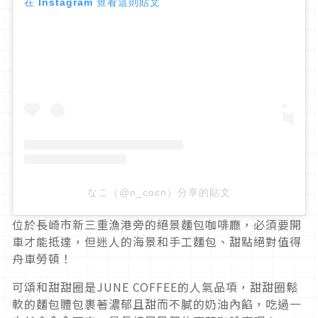
在 Instagram 查看這則貼文
なこ（@n_cocn）分享的貼文
位於長崎市新三重漁港旁的絕景麵包咖啡廳，必須要開
車才能抵達，但迷人的海景和手工麵包、甜點絕對值得
舟車勞頓！
可頌和甜甜圈是JUNE COFFEE的人氣品項，甜甜圈鬆
軟的麵包體包裹著濃郁且甜而不膩的奶油內餡，吃過一