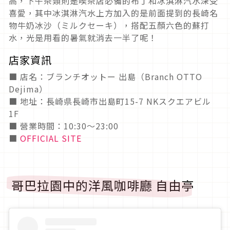
高，下午茶類則是喫茶店必備的布丁和冰淇淋汽水深受
喜愛，其中冰淇淋汽水上方加入的是前面提到的長崎名
物牛奶冰沙（ミルクセーキ），搭配五顏六色的蘇打
水，光是用看的暑氣就消去一半了呢！
店家資訊
■ 店名：ブランチオットー 出島（Branch OTTO
Dejima）
■ 地址：長崎県長崎市出島町15-7 NKスクエアビル
1F
■ 營業時間：10:30～23:00
■
OFFICIAL SITE
哥巴拉園中的洋風咖啡廳 自由亭