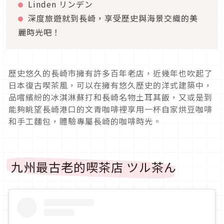
Linden リンデン
深度旅遊就到長崎，享受歷史與海景交織的美
麗時光吧！
歷史悠久的長崎市擁有許多百年老店，近幾年也吹起了
日本復古喫茶風，可以在擁有悠久歷史的洋式建築中，
品嚐繽紛的冰淇淋蘇打和長崎名物土耳其飯，又或是到
能夠眺望長崎港口的文青咖啡裡享用一杯自家烘豆咖啡
和手工麵包，體驗專屬長崎的咖啡時光。
九州最古老的喫茶店 ツル茶ん