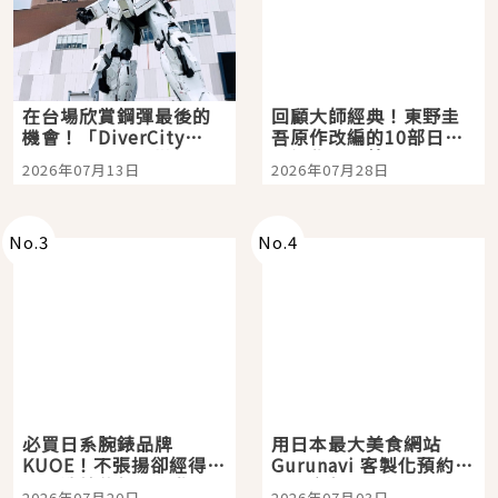
在台場欣賞鋼彈最後的
回顧大師經典！東野圭
機會！「DiverCity
吾原作改編的10部日本
Tokyo Plaza」搭船、
影視作品推薦
2026年07月13日
2026年07月28日
購物、美食及夜景，一
次全體驗
No.
3
No.
4
必買日系腕錶品牌
用日本最大美食網站
KUOE！不張揚卻經得起
Gurunavi 客製化預約九
時間洗鍊的經典之作五
大都市餐廳，打造專屬
2026年07月20日
2026年07月03日