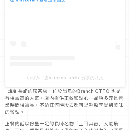
在 Instagram 查看這則貼文
いづみ（@burubon_urrk）分享的貼文
說到長崎的喫茶店，位於出島的Branch OTTO 也是
有相當高的人氣，店內提供正餐和點心，品項多元且營
業時間相當長，不論任何時段去都可以輕鬆享受到美味
的餐點。
正餐的話以份量十足的長崎名物「土耳其飯」人氣最