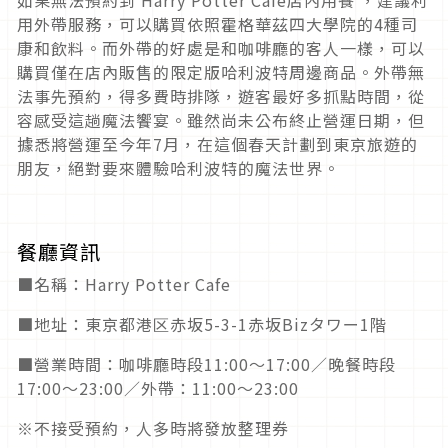
如果無法預約到
Harry Potter Café
店內用餐 ，建議利
用外帶服務，可以購買依照霍格華茲四大學院的
4
種司
康和飲料。而外帶的好處是和咖啡廳的客人一樣，可以
購買僅在店內販售的限定版哈利波特周邊商品。外帶無
法事先預約，得多費時排隊，遊客最好多抓點時間，從
容感受這趟魔法饗宴。雖然尚未公布終止營運日期，但
據悉將營運至今年
7
月，在這個春天計劃到東京旅遊的
朋友，絕對要來體驗哈利波特的魔法世界。
餐廳資訊
■名稱：
Harry Potter Cafe
■地址：東京都港区赤坂
5-3-1
赤坂
Biz
タワー
1
階
■營業時間：咖啡廳時段
11:00
〜
17:00
／晚餐時段
17:00
〜
23:00
／外帶：
11:00
～
23:00
※不接受預約，人多時將發放整理券