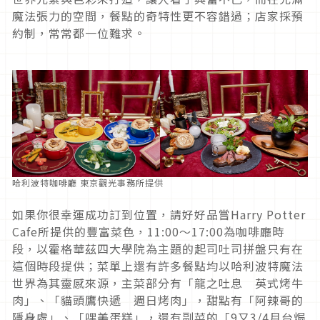
魔法張力的空間，餐點的奇特性更不容錯過；店家採預
約制，常常都一位難求。
哈利波特咖啡廳 東京觀光事務所提供
如果你很幸運成功訂到位置，請好好品嘗
Harry Potter
Cafe
所提供的豐富菜色，
11:00～17:00
為咖啡廳時
段，以霍格華茲四大學院為主題的起司吐司拼盤只有在
這個時段提供；菜單上還有許多餐點均以哈利波特魔法
世界為其靈感來源，主菜部分有「龍之吐息 英式烤牛
肉」、「貓頭鷹快遞 週日烤肉」，甜點有「阿辣哥的
隱身處」、「嘿美蛋糕」，還有副菜的「
9
又
3/4
月台焗