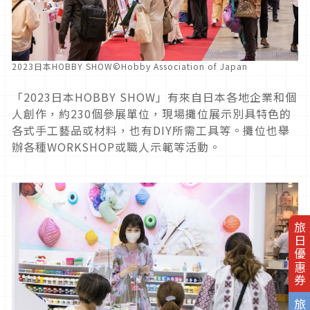
2023日本HOBBY SHOW©Hobby Association of Japan
「
2023
日本
HOBBY SHOW
」有來自日本各地企業和個
人創作，約
230
個參展單位，現場攤位展示別具特色的
各式手工藝品或材料，也有
DIY
所需工具等。攤位也舉
辦各種
WORKSHOP
或職人示範等活動。
旅日優惠券