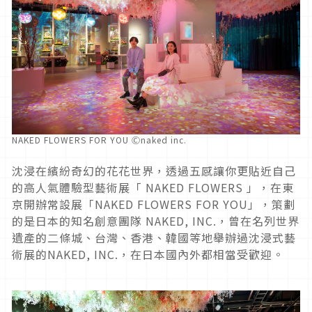
NAKED FLOWERS FOR YOU Ⓒnaked inc.
沈浸在繽紛奇幻的花花世界，透過五感讓你更貼近自己
的高
人氣體驗型藝術展
「
NAKED FLOWERS
」
，
在東
京開辦常設展「
NAKED FLOWERS FOR YOU
」，策劃
的是日本的知名創意團隊
NAKED, INC.
，曾在名列世界
遺產的二條城、
台灣、
香港、韓國等地舉辦過沈浸式藝
術展
的
NAKED, INC.
，在日本國內外都相當受歡迎
。