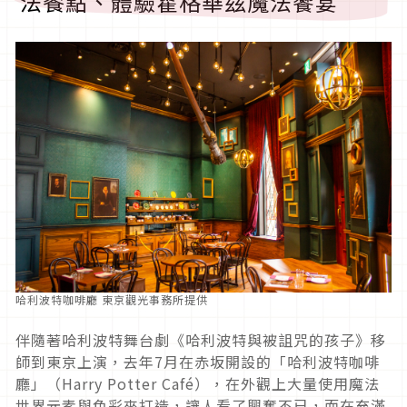
法餐點、體驗霍格華茲魔法饗宴
哈利波特咖啡廳 東京觀光事務所提供
伴隨著哈利波特舞台劇《哈利波特與被詛咒的孩子》移
師到東京上演，去年
7
月在赤坂開設的「哈利波特咖啡
廳」（
Harry Potter Café
），在外觀上大量使用魔法
世界元素與色彩來打造，讓人看了興奮不已，而在充滿