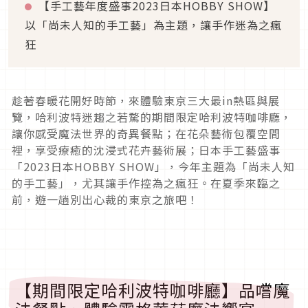
【手工藝年度盛事
2023
日本
HOBBY SHOW
】
以「尚未人知的手工藝」為主題，讓手作迷為之瘋
狂
趁著春暖花開好時節，來體驗東京三大最
in
熱區與展
覽，哈利波特迷趨之若騖的期間限定哈利波特咖啡廳，
讓你感受魔法世界的奇異餐點；在花朵藝術包覆空間
裡，享受療癒的沈浸式花卉藝術展；日本手工藝盛事
「
2023
日本
HOBBY SHOW
」，今年主題為「尚未人知
的手工藝」，尤其讓手作控為之瘋狂。在夏季來臨之
前，遊一趟別出心裁的東京之旅吧！
【期間限定哈利波特咖啡廳】品嚐魔