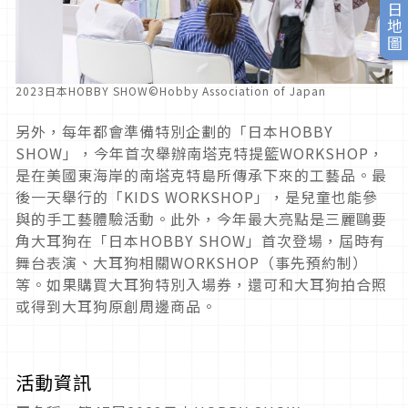
旅日地圖
2023日本HOBBY SHOW©Hobby Association of Japan
另外，每年都會準備特別企劃的「日本
HOBBY
SHOW
」，今年首次舉辦南塔克特提籃
WORKSHOP
，
是在美國東海岸的南塔克特島所傳承下來的工藝品。最
後一天舉行的「
KIDS WORKSHOP
」，是兒童也能參
與的手工藝體驗活動。此外，今年最大亮點是三麗鷗要
角大耳狗在「日本
HOBBY SHOW
」首次登場，屆時有
舞台表演、大耳狗相關
WORKSHOP
（事先預約制）
等。如果購買大耳狗特別入場券，還可和大耳狗拍合照
或得到大耳狗原創周邊商品。
活動資訊