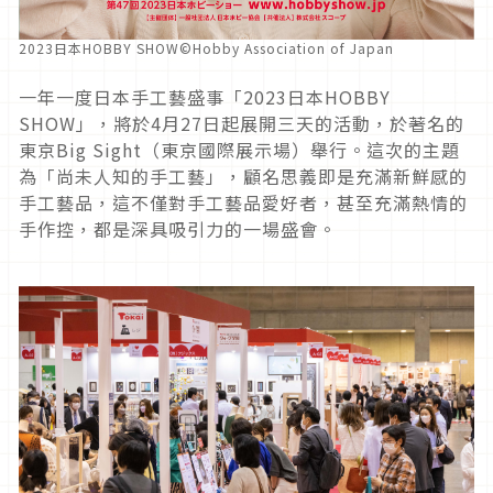
2023日本HOBBY SHOW©Hobby Association of Japan
一年一度日本手工藝盛事「
2023
日本
HOBBY
SHOW
」，將於
4
月
27
日起展開三天的活動，於著名的
東京
Big Sight
（東京國際展示場）舉行。這次的主題
為「尚未人知的手工藝」，顧名思義即是充滿新鮮感的
手工藝品，這不僅對手工藝品愛好者，甚至充滿熱情的
手作控，都是深具吸引力的一場盛會。