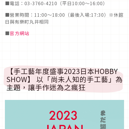
■電話：
03-3760-4210
（平日
10:00
〜
16:00
）
■營業時間：
11:00
〜
18:00
（最後入場
:17:30
）※休館
日與有樂町丸井相同
■
官方網站
【手工藝年度盛事
2023
日本
HOBBY
SHOW
】 以「尚未人知的手工藝」為
主題，讓手作迷為之瘋狂