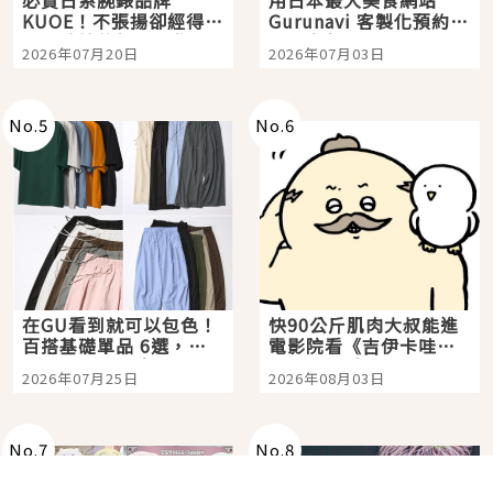
必買日系腕錶品牌
用日本最大美食網站
KUOE！不張揚卻經得起
Gurunavi 客製化預約九
時間洗鍊的經典之作五
大都市餐廳，打造專屬
2026年07月20日
2026年07月03日
選
美食體驗！
No.
5
No.
6
在GU看到就可以包色！
快90公斤肌肉大叔能進
百搭基礎單品 6選，閉
電影院看《吉伊卡哇》
眼全收也不心疼
嗎？日本重金屬樂團
2026年07月25日
2026年08月03日
「打首」會長與nagano
老師一同給出了答案
No.
7
No.
8