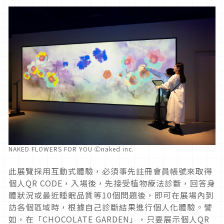
NAKED FLOWERS FOR YOU Ⓒnaked inc.
此展覽採用互動式體驗，必須事先註冊會員帳號來取得
個人
QR CODE
，入場後，先接受植物療法診斷，回答身
體狀況或最近睡眠品質等
10
個問題後，即可在展場內到
訪各個區域時，根據自己診斷結果進行個人化體驗。譬
如，在「
CHOCOLATE GARDEN
」，只要展示個人
QR