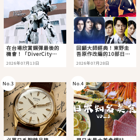
在台場欣賞鋼彈最後的
回顧大師經典！東野圭
機會！「DiverCity
吾原作改編的10部日本
Tokyo Plaza」搭船、
影視作品推薦
2026年07月13日
2026年07月28日
購物、美食及夜景，一
次全體驗
No.
3
No.
4