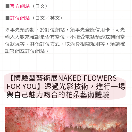
■
官方網站
（日文）
■
訂位網站
（日文／英文）
※事先預約制、於訂位網站，須事先登錄信用卡。可先
輸入人數來確認是否有空位。不接受電話預約或詢問空
位狀況等。其他訂位方式、取消費相關規則等，煩請確
認官網或訂位網站。
【體驗型藝術展
NAKED FLOWERS
FOR YOU
】
透過光影技術，進行一場
與自己魅力吻合的花朵藝術體驗