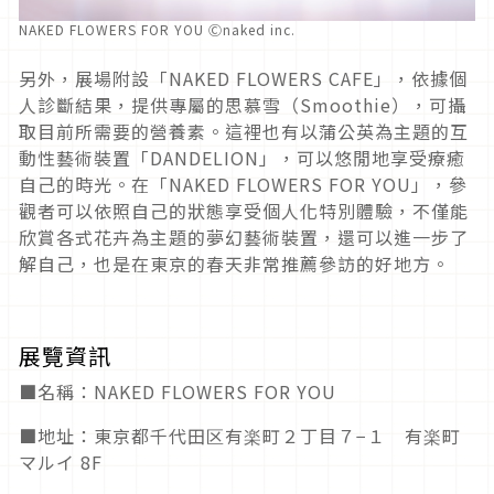
NAKED FLOWERS FOR YOU Ⓒnaked inc.
另外，展場附設「
NAKED FLOWERS CAFE
」，依據個
人診斷結果，提供專屬的思慕雪（
Smoothie
），可攝
取目前所需要的營養素。這裡也有以蒲公英為主題的互
動性藝術裝置「
DANDELION
」，可以悠閒地享受療癒
自己的時光。在「
NAKED FLOWERS FOR YOU
」，參
觀者可以依照自己的狀態享受個人化特別體驗，不僅能
欣賞各式花卉為主題的夢幻藝術裝置，還可以進一步了
解自己，也是在東京的春天非常推薦參訪的好地方。
展覽資訊
■名稱：
NAKED FLOWERS FOR YOU
■地址：東京都千代田区有楽町２丁目７−１ 有楽町
マルイ
8F