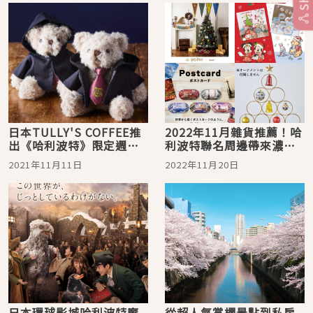
日本TULLY'S COFFEE推
2022年11月雜貨推薦！哈
出《哈利波特》限定週邊
利波特聯名周邊帶來濃濃
學院版小熊邀你一起入學
耶誕氣息
2021年11月11日
2022年11月20日
日本環球影城哈利波特魔
從超人氣賞櫻景點到私房