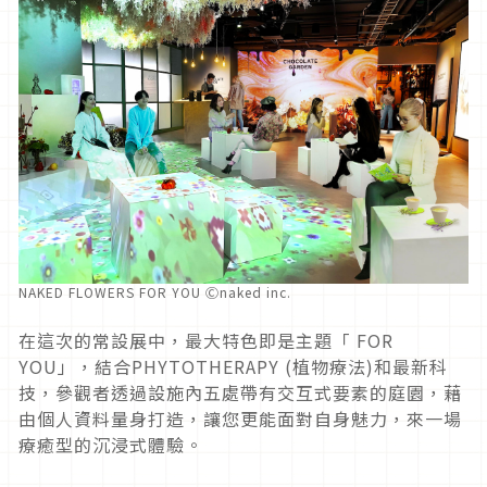
NAKED FLOWERS FOR YOU Ⓒnaked inc.
在這次的常設展中，最大特色即是主題「
FOR
YOU
」，結合
PHYTOTHERAPY (
植物療法
)
和最新科
技，參觀者透過設施內五處帶有交互式要素的庭園，藉
由個人資料量身打造，讓您更能面對自身魅力，來一場
療癒型的沉浸式體驗。