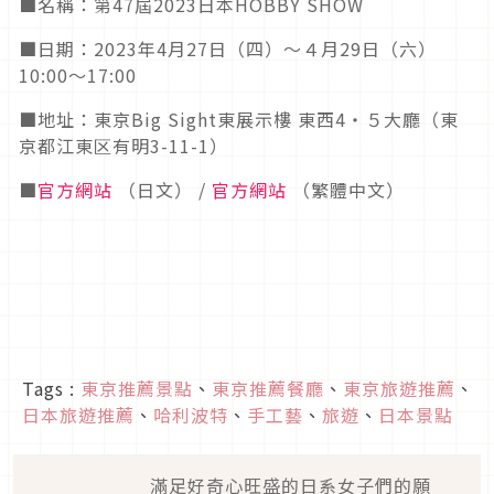
■名稱：第
47
屆
2023
日本
HOBBY SHOW
■日期：
2023
年
4
月
27
日（四）～４月
29
日（六）
10:00
〜
17:00
■地址：東京
Big Sight
東展示樓 東西
4
・５大廳（東
京都江東区有明
3-11-1
）
■
官方網站
（日文）
/
官方網站
（繁體中文）
Tags :
東京推薦景點
、
東京推薦餐廳
、
東京旅遊推薦
、
日本旅遊推薦
、
哈利波特
、
手工藝
、
旅遊
、
日本景點
滿足好奇心旺盛的日系女子們的願