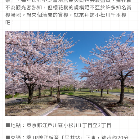
不為觀光客熟知，但櫻花樹的規模絕不亞於許多知名賞
櫻勝地。想來個清閒的賞櫻，就來拜訪小松川千本櫻
吧！
■地點：東京都江戶川區小松川1丁目至3丁目
■交通：乘JR總武線至「平井站」下車，徒步約20分