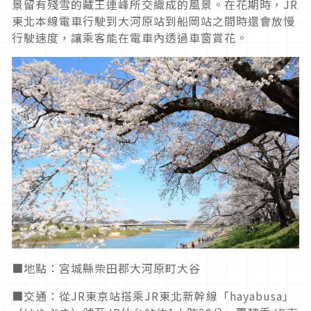
景留有殘雪的藏王連峰所交織成的風景。在花期時，JR
東北本線電車行駛到大河原站到船岡站之間時還會放慢
行駛速度，讓乘客能在電車內透過車窗賞花。
■地點：宮城縣柴田郡大河原町大谷
■交通：從JR東京站搭乘JR東北新幹線「hayabusa」