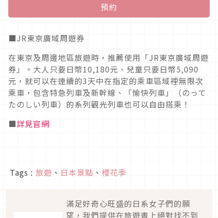
預約
■JR東京廣域周遊券
在東京及周邊地區旅遊時，推薦使用「JR東京廣域周遊
券」。大人只要日幣10,180元、兒童只要日幣5,090
元，就可以在連續的3天中在指定的乘車區域裡無限次
乘車，包含特急列車及新幹線、「愉快列車」（のって
たのしい列車）的系列觀光列車也可以自由搭乘！
■
詳見官網
Tags :
旅遊
、
日本景點
、
櫻花季
滿足好奇心旺盛的日系女子們的願
望，我們提供在旅遊書上絕對找不到