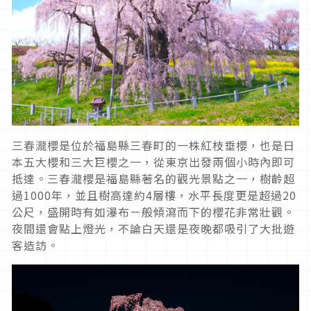
三春瀧櫻是位於福島縣三春町的一株紅枝垂櫻，也是日
本五大櫻和三大巨櫻之一，從東京出發兩個小時內即可
抵達。三春瀧櫻是福島縣著名的觀光景點之一，樹齡超
過1000年，並且樹高達約4層樓，水平長度更是超過20
公尺，盛開時有如瀑布ㄧ般傾瀉而下的櫻花非常壯觀。
夜間還會點上燈光，不論白天還是夜晚都吸引了大批遊
客造訪。