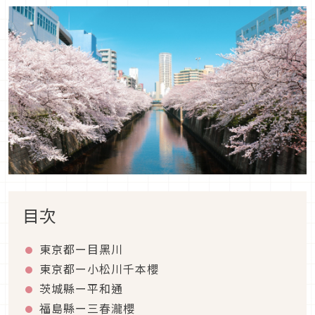
目次
東京都ー目黑川
東京都ー小松川千本櫻
茨城縣ー平和通
福島縣ー三春瀧櫻