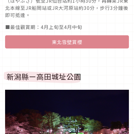
（はやぶさ）號至JR仙台站約1小時30分，再轉乘JR東
北本線至JR船岡站或JR大河原站約30分，步行3分鐘後
即可抵達。
■最佳觀賞期：4月上旬至4月中旬
東北雪壁賞櫻
新潟縣ー高田城址公園