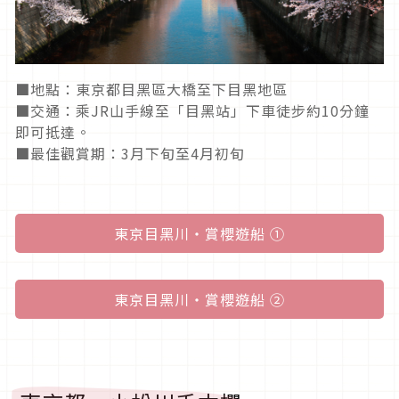
■地點：東京都目黑區大橋至下目黑地區
■交通：乘JR山手線至「目黑站」下車徒步約10分鐘
即可抵達。
■最佳觀賞期：3月下旬至4月初旬
東京目黑川・賞櫻遊船 ①
東京目黑川・賞櫻遊船 ②