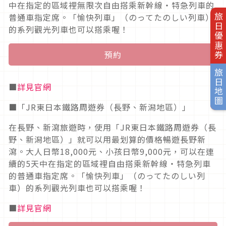
中在指定的區域裡無限次自由搭乘新幹線・特急列車的
普通車指定席。「愉快列車」（のってたのしい列車）
旅日優惠券
的系列觀光列車也可以搭乘喔！
預約
旅日地圖
■
詳見官網
■「JR東日本鐵路周遊券（長野、新潟地區）」
在長野、新瀉旅遊時，使用「JR東日本鐵路周遊券（長
野、新潟地區）」就可以用最划算的價格暢遊長野新
瀉。大人日幣18,000元、小孩日幣9,000元，可以在連
續的5天中在指定的區域裡自由搭乘新幹線・特急列車
的普通車指定席。「愉快列車」（のってたのしい列
車）的系列觀光列車也可以搭乘喔！
■
詳見官網