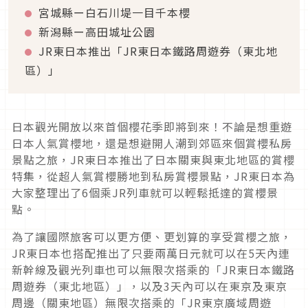
宮城縣ー白石川堤一目千本櫻
新潟縣ー高田城址公園
JR東日本推出「JR東日本鐵路周遊券（東北地
區）」
日本觀光開放以來首個櫻花季即將到來！不論是想重遊
日本人氣賞櫻地，還是想避開人潮到郊區來個賞櫻私房
景點之旅，JR東日本推出了日本關東與東北地區的賞櫻
特集，從超人氣賞櫻勝地到私房賞櫻景點，JR東日本為
大家整理出了6個乘JR列車就可以輕鬆抵達的賞櫻景
點。
為了讓國際旅客可以更方便、更划算的享受賞櫻之旅，
JR東日本也搭配推出了只要兩萬日元就可以在5天內連
新幹線及觀光列車也可以無限次搭乘的「JR東日本鐵路
周遊券（東北地區）」，以及3天內可以在東京及東京
周邊（關東地區）無限次搭乘的「JR東京廣域周遊