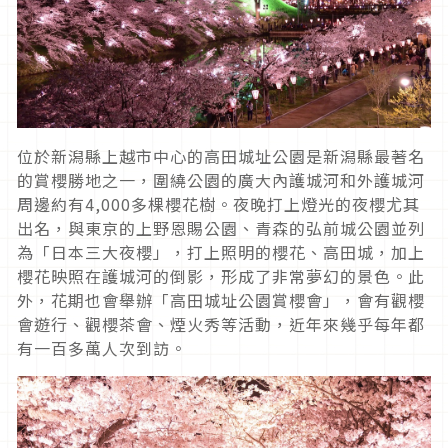
位於新潟縣上越市中心的高田城址公園是新潟縣最著名
的賞櫻勝地之一，圍繞公園的廣大內護城河和外護城河
周邊約有4,000多棵櫻花樹。夜晚打上燈光的夜櫻尤其
出名，與東京的上野恩賜公園、青森的弘前城公園並列
為「日本三大夜櫻」，打上照明的櫻花、高田城，加上
櫻花映照在護城河的倒影，形成了非常夢幻的景色。此
外，花期也會舉辦「高田城址公園賞櫻會」，會有觀櫻
會遊行、觀櫻茶會、煙火秀等活動，近年來幾乎每年都
有一百多萬人次到訪。