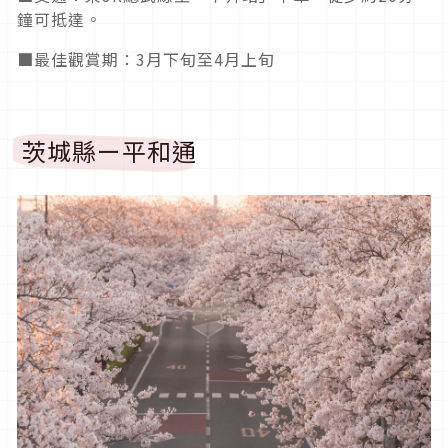
鐘可抵達。
■最佳觀賞期：3月下旬至4月上旬
茨城縣ー平和通