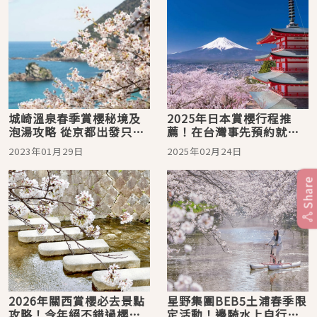
城崎溫泉春季賞櫻秘境及
2025年日本賞櫻行程推
泡湯攻略 從京都出發只要
薦！在台灣事先預約就能
2.5小時 集合台人旅日最愛
擁有特別又尊榮的的賞花
2023年01月29日
2025年02月24日
兩大元素！
體驗
Share
2026年關西賞櫻必去景點
星野集團BEB5土浦春季限
攻略！今年絕不錯過櫻花
定活動！邊騎水上自行車