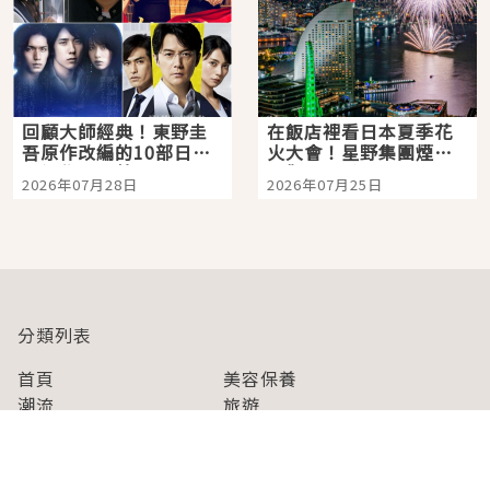
回顧大師經典！東野圭
在飯店裡看日本夏季花
吾原作改編的10部日本
火大會！星野集團煙火
影視作品推薦
景觀飯店6選，讓你不用
2026年07月28日
2026年07月25日
人擠人悠閒欣賞
分類列表
首頁
美容保養
潮流
旅遊
美食
時尚
藝能娛樂
購物