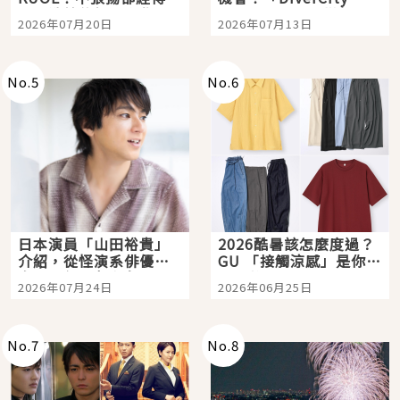
時間洗鍊的經典之作五
Tokyo Plaza」搭船、
2026年07月20日
2026年07月13日
選
購物、美食及夜景，一
次全體驗
No.
5
No.
6
日本演員「山田裕貴」
2026酷暑該怎麼度過？
介紹，從怪演系俳優走
GU 「接觸涼感」是你的
向國民級日劇主角
夏日救星
2026年07月24日
2026年06月25日
No.
7
No.
8