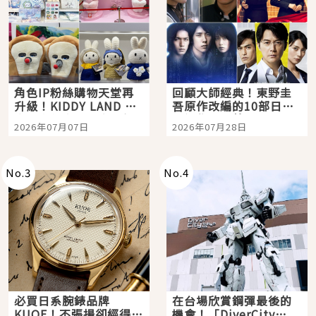
角色IP粉絲購物天堂再
回顧大師經典！東野圭
升級！KIDDY LAND 原
吾原作改編的10部日本
宿店吉伊卡哇迎客，新
影視作品推薦
2026年07月07日
2026年07月28日
開幕 OMOKADO 店3分
即達
No.
3
No.
4
必買日系腕錶品牌
在台場欣賞鋼彈最後的
KUOE！不張揚卻經得起
機會！「DiverCity