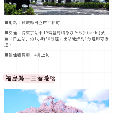
■地點：茨城縣日立市平和町
■交通：從東京站乘JR常盤線特急ひたち(hitachi)號
至「日立站」約1小時30分鐘，出站徒步約1分鐘即可抵
達。
■最佳觀賞期：4月上旬
福島縣ー三春瀧櫻