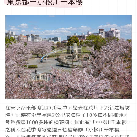
東京都ー小松川千本櫻
在東京都東部的江戶川區中，過去在荒川下流新建堤坊
時，同時在沿岸長達2公里處種植了10多種不同種類，
數量多達1000多株的櫻花樹，因此有「小松川千本櫻」
之稱。在花季的每週週日也會舉辦「小松川千本櫻
祭」，每年都有不少當地居民與遊客共襄盛舉。這裡較