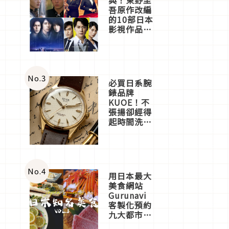
吾原作改編
的10部日本
影視作品推
薦
No.
3
必買日系腕
錶品牌
KUOE！不
張揚卻經得
起時間洗鍊
的經典之作
五選
No.
4
用日本最大
美食網站
Gurunavi
客製化預約
九大都市餐
廳，打造專