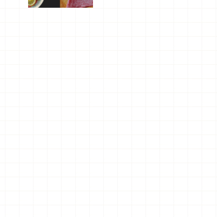
屬美食體
驗！