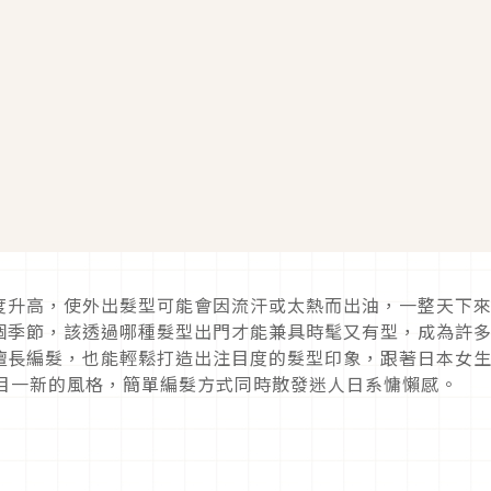
度升高，使外出髮型可能會因流汗或太熱而出油，一整天下
個季節，該透過哪種髮型出門才能兼具時髦又有型，成為許
擅長編髮，也能輕鬆打造出注目度的髮型印象，跟著日本女
目一新的風格，簡單編髮方式同時散發迷人日系慵懶感。