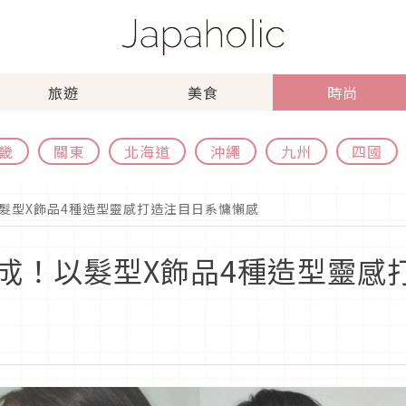
旅遊
美食
時尚
畿
關東
北海道
沖繩
九州
四國
髮型X飾品4種造型靈感打造注目日系慵懶感
成！以髮型X飾品4種造型靈感