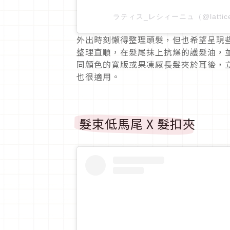
ラティス_レシィーニュ（@lattice
外出時刻懶得整理頭髮，但也希望呈現
整理直順，在髮尾抹上抗燥的護髮油，
同顏色的寬版或果凍感長髮夾於耳後，
也很適用。
髮束低馬尾
X
髮扣夾