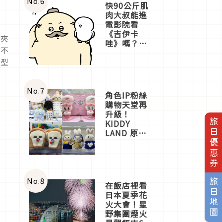
No.
6
快90公斤肌
肉大叔能進
電影院看
《吉伊卡
板夾
哇》嗎？日
上不
本重金屬樂
團「打首」
造型
會長與
nagano老師
一同給出了
No.
7
角色IP粉絲
答案
購物天堂再
升級！
旅日優惠券
KIDDY
LAND 原宿
店吉伊卡哇
迎客，新開
幕
OMOKADO
店3分即達
No.
8
旅日地圖
在飯店裡看
日本夏季花
火大會！星
野集團煙火