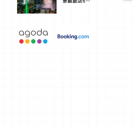
景觀飯店6
選，讓你不
用人擠人悠
閒欣賞