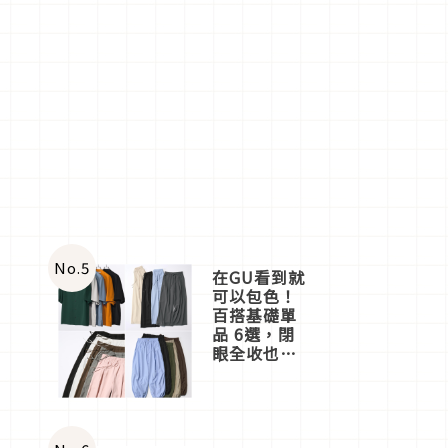
No.
5
在GU看到就
可以包色！
百搭基礎單
品 6選，閉
眼全收也不
心疼