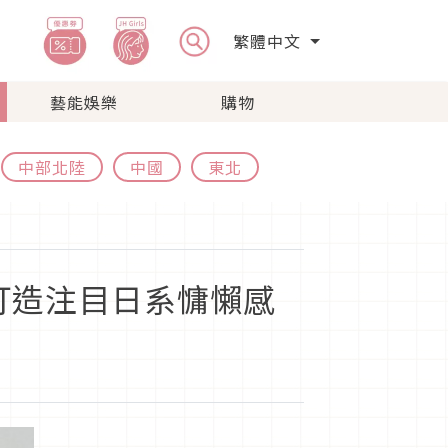
繁體中文
藝能娛樂
購物
中部北陸
中國
東北
打造注目日系慵懶感