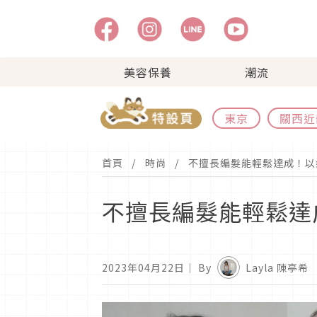
美容保養
潮流
東京
關西近
首頁
時尚
不擅長編髮能輕鬆達成！以
不擅長編髮能輕鬆達
2023年04月22日
｜ By
Layla 陳亭希