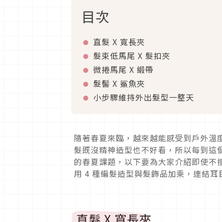
目次
直髮
X
寬長夾
髮束低馬尾
X
髮扣夾
微捲馬尾
X 緞帶
髮髻
X
鯊魚夾
小步驟維持外出髮型一整天
隨著春夏來臨，越來越能感受到戶外溫
髮既沒精神造型也不好看，所以每到這
的春夏課題，以下要為大家介紹即使不
用
4
種編髮造型與髮飾品加乘，連結耳
直髮
X
寬長夾