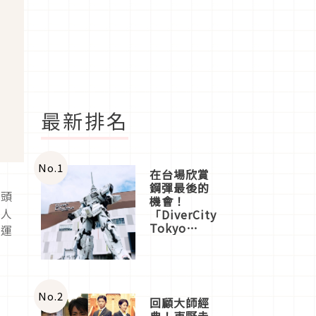
最新排名
No.
1
在台場欣賞
鋼彈最後的
來頭
機會！
多人
「DiverCity
Tokyo
生運
Plaza」搭
船、購物、
美食及夜
景，一次全
體驗
No.
2
回顧大師經
典！東野圭