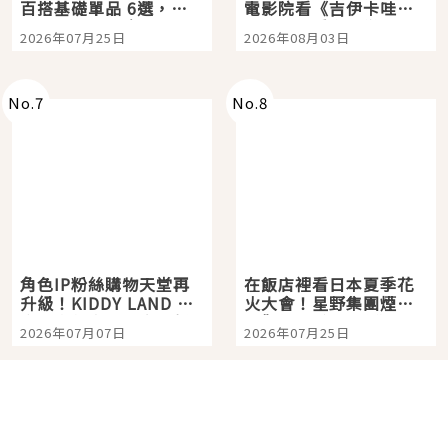
百搭基礎單品 6選，閉
電影院看《吉伊卡哇》
眼全收也不心疼
嗎？日本重金屬樂團
2026年07月25日
2026年08月03日
「打首」會長與nagano
老師一同給出了答案
No.
7
No.
8
角色IP粉絲購物天堂再
在飯店裡看日本夏季花
升級！KIDDY LAND 原
火大會！星野集團煙火
宿店吉伊卡哇迎客，新
景觀飯店6選，讓你不用
2026年07月07日
2026年07月25日
開幕 OMOKADO 店3分
人擠人悠閒欣賞
即達