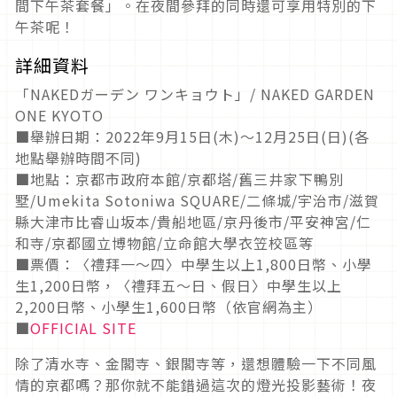
間下午茶套餐」。在夜間參拜的同時還可享用特別的下
午茶呢！
詳細資料
「
NAKED
ガーデン ワンキョウト」
/ NAKED GARDEN
ONE KYOTO
■舉辦日期：
2022
年
9
月
15
日
(
木
)
〜
12
月
25
日
(
日
)(
各
地點舉辦時間不同
)
■地點：京都市政府本館
/
京都塔
/
舊三井家下鴨別
墅
/Umekita Sotoniwa SQUARE/
二條城
/
宇治市
/
滋賀
縣大津市比睿山坂本
/
貴船地區
/
京丹後市
/
平安神宮
/
仁
和寺
/
京都國立博物館
/
立命館大學衣笠校區等
■票價：〈禮拜一～四〉中學生以上
1,800
日幣、小學
生
1,200
日幣，〈禮拜五～日、假日〉中學生以上
2,200
日幣、小學生
1,600
日幣（依官網為主）
■
OFFICIAL SITE
除了清水寺、金閣寺、銀閣寺等，還想體驗一下不同風
情的京都嗎？那你就不能錯過這次的燈光投影藝術！夜