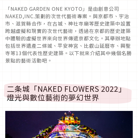
「
NAKED GARDEN ONE KYOTO
」是由創意公司
NAKED,INC.
策劃的次世代藝術專案。與京都市、宇治
市、滋賀縣合作，在古城、神社寺廟等歷史建築中設置
跨越虛擬和現實的次世代藝術，透過在京都的歷史建築
中體驗的虛擬世界來向世界傳遞京都文化。其舉辦地點
包括世界遺產二條城、平安神宮、比叡山延曆寺、興聖
寺等
13
個代表性歷史建築。以下就來介紹其中幾個名勝
景點的藝術活動吧。
二条城「
NAKED FLOWERS 2022
」
燈光與數位藝術的夢幻世界