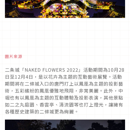
圖片來源
二条城
「
NAKED FLOWERS 2022
」活動期間為
10
月
28
日至
12
月
4
日，是以花卉為主題的互動藝術展覽。活動
期間將在二條城入口的唐門打上以鳳凰為主題的投影藝
術，五彩繽紛的鳳凰優雅地飛翔，非常美麗。此外，中
堀也有以鳳凰為主題的互動體驗及投影表演，其他景點
如二之丸庭園、香雲亭、清流園等也打上燈光，讓擁有
各種歷史建築的二條城更為絢麗。