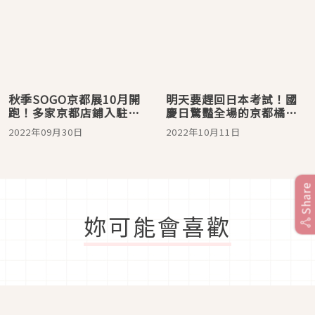
秋季SOGO京都展10月開
明天要趕回日本考試！國
跑！多家京都店鋪入駐與
慶日驚豔全場的京都橘高
日本連線，提供你的日本
校趕赴機場離台 文總送郵
2022年09月30日
2022年10月11日
旅癮解方
摺留念
Share
妳可能會喜歡