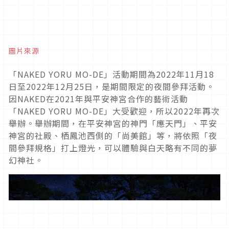
圖片來源
「
NAKED YORU MO-DE
」活動期間為
2022
年
11
月
18
日至
2022
年
12
月
25
日，是期間限定的夜間參拜活動。
因
NAKED
在
2021
年與平安神宮合作的藝術活動
「
NAKED YORU MO-DE
」大受歡迎，所以
2022
年再次
舉辦。舉辦期間，在平安神宮的神門「應天門」、平安
神宮的社殿、栖鳳池西側的「尚美館」等，將依照「夜
間參拜規格」打上燈光，可以體驗與白天略有不同的夢
幻神社。