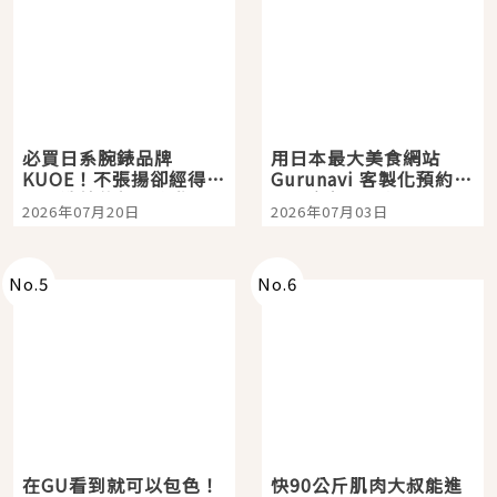
必買日系腕錶品牌
用日本最大美食網站
KUOE！不張揚卻經得起
Gurunavi 客製化預約九
時間洗鍊的經典之作五
大都市餐廳，打造專屬
2026年07月20日
2026年07月03日
選
美食體驗！
No.
5
No.
6
在GU看到就可以包色！
快90公斤肌肉大叔能進