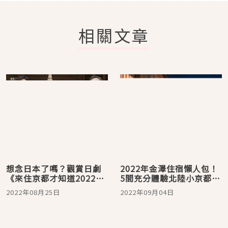
相關文章
想念日本了嗎？觀賞日劇
2022年金澤住宿懶人包！
《來住京都才知道2022》
5間充分體驗北陸小京都風
跟著木村文乃進行百年老
情的住宿推薦
2022年08月25日
2022年09月04日
店的巡禮吧！