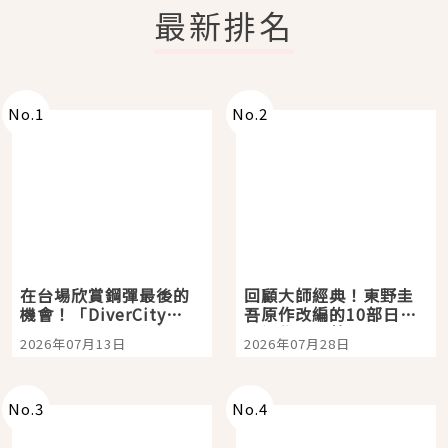
最新排名
No.
1
No.
2
在台場欣賞鋼彈最後的
回顧大師經典！東野圭
機會！「DiverCity
吾原作改編的10部日本
Tokyo Plaza」搭船、
影視作品推薦
2026年07月13日
2026年07月28日
購物、美食及夜景，一
次全體驗
No.
3
No.
4