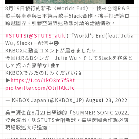
8月19日發行的新歌〈Worlds End〉，找來台灣R＆B
歌手吳卓源與日本饒舌歌手5lack合作，攜手打造這首
跨越國界、引發亞洲樂迷熱烈討論的話題情歌。
#STUTS
(
@STUTS_atik
)「World's End(feat. Julia
Wu, 5lack)」配信中😆
KKBOXに動画コメントが届きました✨
今回はR＆BシンガーJulia Wu、そして5lackを客演と
して招いた豪華な1曲❣️
KKBOXでおたのしみください🎧
▶️
https://t.co/1kO3m7fS8t
pic.twitter.com/OtiItAkJfc
— KKBOX Japan (@KKBOX_JP)
August 23, 2022
吳卓源也在8月21日舉辦的「SUMMER SONIC 2022」
登台演出，與STUTS合唱新歌。這場跨國合作想必讓
現場歌迷大呼過癮！