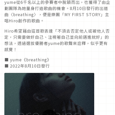
yume從6千名以上的參賽者中脫穎而出，也獲得了由企
劃團隊為她量身打造歌曲的機會。8月10日發行的出道
曲〈breathing〉，便是樂團「MY FIRST STORY」主
唱Hiro創作的歌曲。
Hiro希望藉由這首歌表達「不須去否定他人或被他人否
定，只需要做好自己、注視著自己並向前邁進就好」的
想法，透過選拔優勝者yume的歌聲來詮釋，似乎更有
感覺！
■ yume《breathing》
■ 2022年8月10日發行