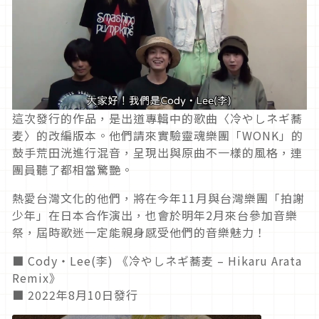
這次發行的作品，是出道專輯中的歌曲〈冷やしネギ蕎
麦〉的改編版本。他們請來實驗靈魂樂團「WONK」的
鼓手荒田洸進行混音，呈現出與原曲不一樣的風格，連
團員聽了都相當驚艷。
熱愛台灣文化的他們，將在今年11月與台灣樂團「拍謝
少年」在日本合作演出，也會於明年2月來台參加音樂
祭，屆時歌迷一定能親身感受他們的音樂魅力！
■ Cody・Lee(李) 《冷やしネギ蕎麦 – Hikaru Arata
Remix》
■ 2022年8月10日發行