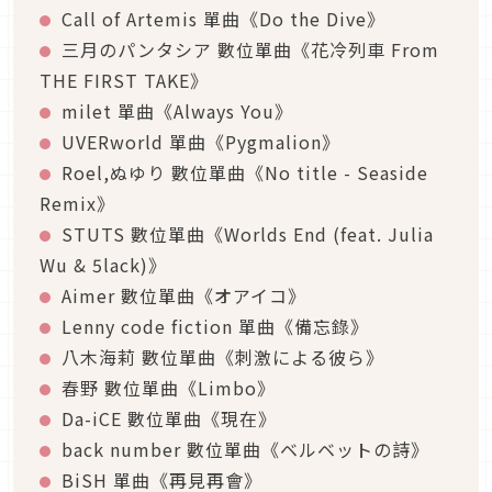
Call of Artemis 單曲《Do the Dive》
三月のパンタシア 數位單曲《花冷列車 From
THE FIRST TAKE》
milet 單曲《Always You》
UVERworld 單曲《Pygmalion》
Roel,ぬゆり 數位單曲《No title - Seaside
Remix》
STUTS 數位單曲《Worlds End (feat. Julia
Wu & 5lack)》
Aimer 數位單曲《オアイコ》
Lenny code fiction 單曲《備忘錄》
八木海莉 數位單曲《刺激による彼ら》
春野 數位單曲《Limbo》
Da-iCE 數位單曲《現在》
back number 數位單曲《ベルベットの詩》
BiSH 單曲《再見再會》