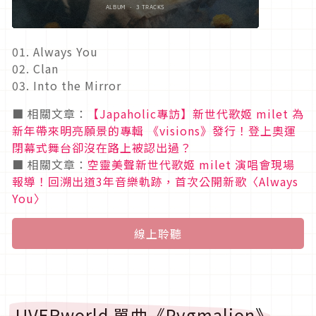
01. Always You
02. Clan
03. Into the Mirror
■ 相關文章：
【Japaholic專訪】新世代歌姬 milet 為
新年帶來明亮願景的專輯 《visions》發行！登上奧運
閉幕式舞台卻沒在路上被認出過？
■ 相關文章：
空靈美聲新世代歌姬 milet 演唱會現場
報導！回溯出道3年音樂軌跡，首次公開新歌〈Always
You〉
線上聆聽
UVERworld 單曲《Pygmalion》