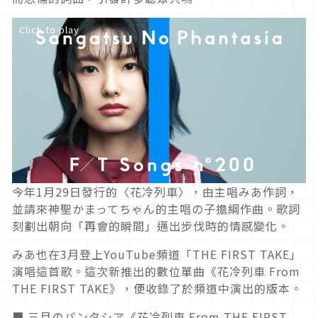
Click to play
今年1月29日發行的〈花冷列車〉，由主唱みあ作詞，
並請來神聖かまってちゃん的主唱の子擔綱作曲。歌詞
刻劃出朝向「再會的瞬間」邁出步伐時的情感變化。
みあ也在3月登上YouTube頻道「THE FIRST TAKE」
演唱這首歌。這次新推出的數位單曲《花冷列車 From
THE FIRST TAKE》，便收錄了於頻道中演出的版本。
■ 三月のパンタシア《花冷列車 From THE FIRST