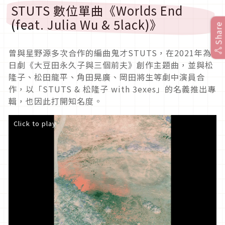
STUTS 數位單曲《Worlds End
(feat. Julia Wu & 5lack)》
Share
曾與星野源多次合作的編曲鬼才STUTS，在2021年為
日劇《大豆田永久子與三個前夫》創作主題曲，並與松
隆子、松田龍平、角田晃廣、岡田將生等劇中演員合
作，以「STUTS & 松隆子 with 3exes」的名義推出專
輯，也因此打開知名度。
Click to play