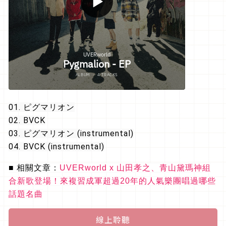
01. ピグマリオン
02. BVCK
03. ピグマリオン (instrumental)
04. BVCK (instrumental)
■
相關文章：
UVERworld x 山田孝之、青山黛瑪神組
合新歌登場！來複習成軍超過20年的人氣樂團唱過哪些
話題名曲
線上聆聽