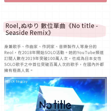
Roel,ぬゆり 數位單曲《No title -
Seaside Remix》
身兼歌手、作曲家、作詞家、音樂製作人等身分的
Reol，在2018年開始SOLO活動。她的YouTube頻道
訂閱人數在2019年突破100萬人次，也成為日本女性
SOLO歌手之中首位突破百萬人次的歌手，在國內外都
擁有極高人氣。
Click to play