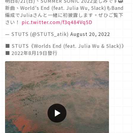
明日8/21(日)、SUMMER SONIC 2022楽しみです🥁
新曲、World's End (feat. Julia Wu, 5lack)もBand
編成でJuliaさんと一緒に初披露します。ぜひご覧下
さい！
pic.twitter.com/f3q484Vq5D
— STUTS (@STUTS_atik)
August 20, 2022
■ STUTS《Worlds End (feat. Julia Wu & 5lack)》
■ 2022年8月19日發行