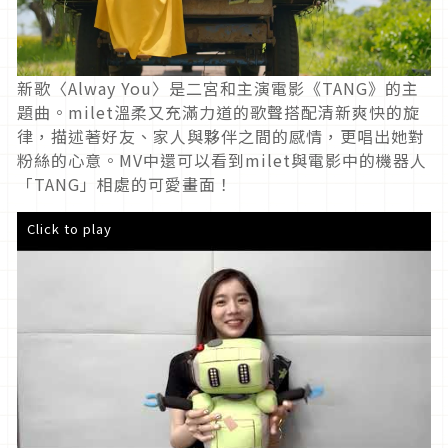
新歌〈Alway You〉是二宮和主演電影《TANG》的主
題曲。milet溫柔又充滿力道的歌聲搭配清新爽快的旋
律，描述著好友、家人與夥伴之間的感情，更唱出她對
粉絲的心意。MV中還可以看到milet與電影中的機器人
「TANG」相處的可愛畫面！
Click to play