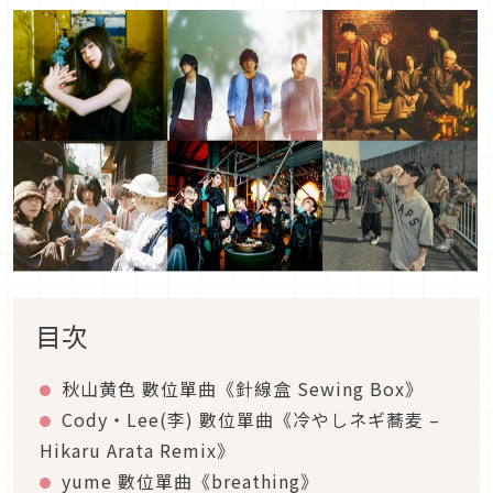
目次
秋山黄色 數位單曲《針線盒 Sewing Box》
Cody・Lee(李) 數位單曲《冷やしネギ蕎麦 –
Hikaru Arata Remix》
yume 數位單曲《breathing》