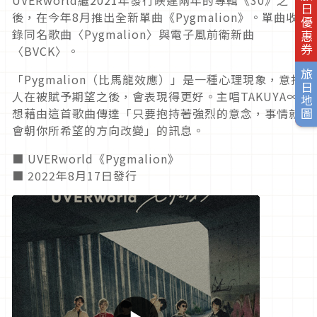
旅日優惠券
後，在今年8月推出全新單曲《Pygmalion》。單曲收
錄同名歌曲〈Pygmalion〉與電子風前衛新曲
〈BVCK〉。
旅日地圖
「Pygmalion（比馬龍效應）」是一種心理現象，意指
人在被賦予期望之後，會表現得更好。主唱TAKUYA∞
想藉由這首歌曲傳達「只要抱持著強烈的意念，事情就
會朝你所希望的方向改變」的訊息。
■ UVERworld《Pygmalion》
■ 2022年8月17日發行