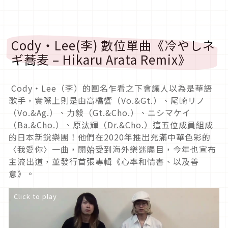
Cody・Lee(李) 數位單曲《冷やしネ
ギ蕎麦 – Hikaru Arata Remix》
Cody・Lee（李）的團名乍看之下會讓人以為是華語
歌手，實際上則是由高橋響（Vo.&Gt.）、尾崎リノ
（Vo.&Ag.）、力毅（Gt.&Cho.）、ニシマケイ
（Ba.&Cho.）、原汰輝（Dr.&Cho.）這五位成員組成
的日本新銳樂團！他們在2020年推出充滿中華色彩的
〈我愛你〉一曲，開始受到海外樂迷矚目，今年也宣布
主流出道，並發行首張專輯《心率和情書、以及善
意》。
Click to play