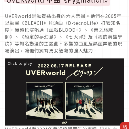
UVERworld是滋賀縣出身的六人樂團。他們在2005年
以動畫《BLEACH》片頭曲〈D-tecnoLife〉打響知名
度，後續也演唱過《血戰BLOOD+》、《青之驅魔
師》、《約定的夢幻島》、《七大罪》及《我的英雄學
院》等知名動漫的主題曲。多變的曲風及熱血奔放的現
場演出，讓他們擁有男女通殺的強大魅力。
Click to play
UVERworld繼2021年發行睽違兩年的專輯《30》之