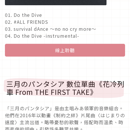
01. Do the Dive
02. #ALL FRIENDS
03. survival dAnce ～no no cry more～
04. Do the Dive -instrumental-
線上聆聽
三月のパンタシア 數位單曲《花冷列
車 From THE FIRST TAKE》
「三月のパンタシア」是由主唱みあ領軍的音樂組合。
他們在2016年以動畫《制約之絆》片尾曲〈はじまりの
速度〉主流出道。略帶憂愁的歌聲，搭配時而溫柔、時
而悲傷的詞曲，引發許多聽眾共鳴。