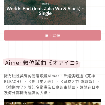
線上聆聽
Aimer 數位單曲《オアイコ》
擁有磁性美聲的動漫歌姬Aimer，曾經演唱過《死神
BLEACH》、《夏目友人帳》、《鬼滅之刃 遊郭篇》、
《輪到你了》等知名動畫及日劇的主題曲，讓她在日本
及海外都擁有極高的人氣。
Click to play