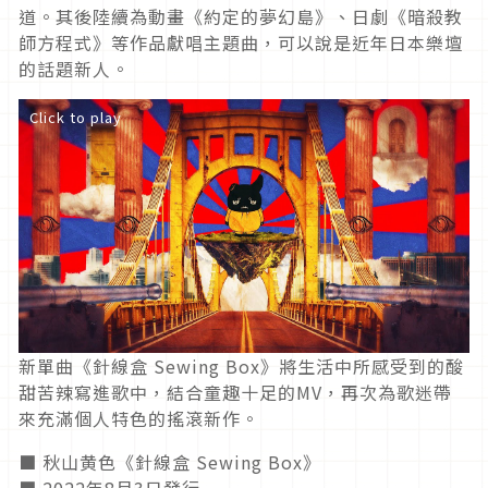
道。其後陸續為動畫《約定的夢幻島》、日劇《暗殺教
師方程式》等作品獻唱主題曲，可以說是近年日本樂壇
的話題新人。
Click to play
新單曲《針線盒 Sewing Box》將生活中所感受到的酸
甜苦辣寫進歌中，結合童趣十足的MV，再次為歌迷帶
來充滿個人特色的搖滾新作。
■ 秋山黄色《針線盒 Sewing Box》