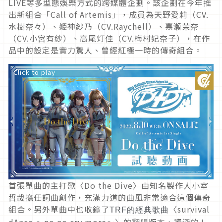
LIVE等多型態娛樂方式的跨媒體企劃。該企劃在今年推
出新組合「Call of Artemis」，成員為天野愛莉（CV.
水樹奈々）、姫神紗乃（CV.Raychell）、嘉瀬茉奈
（CV.小宮有紗）、高尾灯佳（CV.梅村妃奈子），在作
品中的設定是實力驚人、曾經紅極一時的傳奇組合。
Click to play
首張單曲的主打歌〈Do the Dive〉由知名製作人小室
哲哉擔任詞曲創作，充滿力道的曲風非常適合這個傳奇
組合。另外單曲中也收錄了
〈survival
TRF的經典歌曲
dAnce ～no no cry more～〉的翻唱版本，資深的J-