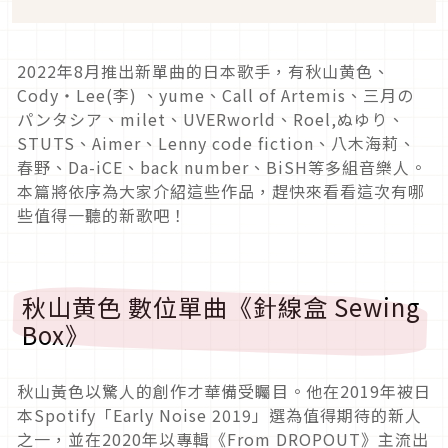
2022年8月推出新單曲的日本歌手，有秋山黄色、
Cody・Lee(李) 、yume、Call of Artemis、三月の
パンタシア、milet、UVERworld、Roel,ぬゆり、
STUTS、Aimer、Lenny code fiction、八木海莉、
春野、Da-iCE、back number、BiSH等多組音樂人。
本篇將依序為大家介紹這些作品，趕快來看看這次有哪
些值得一聽的新歌吧！
秋山黄色 數位單曲《針線盒 Sewing
Box》
秋山黃色以驚人的創作才華備受矚目。他在2019年被日
本Spotify「Early Noise 2019」選為值得期待的新人
之一，並在2020年以專輯《From DROPOUT》主流出