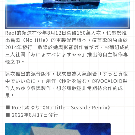
Reol的頻道在今年8月12日突破150萬人次，也趁勢推
出舊歌〈No title〉的重製混音版本。這首歌的原曲於
2014年發行，收錄於她與影音創作者ギガ、お菊組成的
三人社團「あにょすぺにょすゃゃ」推出的自主製作專
輯之中。
這次推出的混音版本，找來曾為人氣組合「ずっと真夜
中でいいのに。」創作〈秒針を噛む〉的VOCALOID製
作人ぬゆり參與製作，想必讓歌迷非常期待合作的成
果！
■ Roel,ぬゆり《No title - Seaside Remix》
■ 2022年8月17日發行