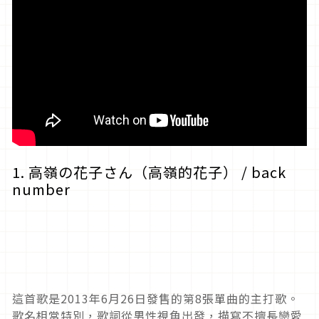
1. 高嶺の花子さん（高嶺的花子） / back
number
這首歌是2013年6月26日發售的第8張單曲的主打歌。
歌名相當特別，歌詞從男性視角出發，描寫不擅長戀愛