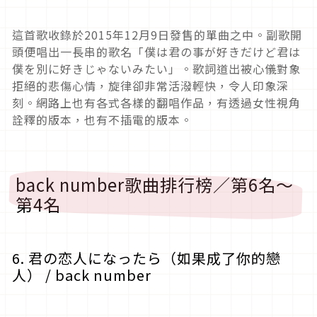
這首歌收錄於2015年12月9日發售的單曲之中。副歌開
頭便唱出一長串的歌名「僕は君の事が好きだけど君は
僕を別に好きじゃないみたい」。歌詞道出被心儀對象
拒絕的悲傷心情，旋律卻非常活潑輕快，令人印象深
刻。網路上也有各式各樣的翻唱作品，有透過女性視角
詮釋的版本，也有不插電的版本。
back number歌曲排行榜／第6名～
第4名
6. 君の恋人になったら（如果成了你的戀
人） / back number