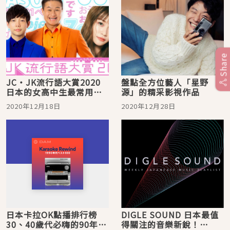
Share
JC・JK流行語大賞2020
盤點全方位藝人「星野
日本的女高中生最常用的
源」的精采影視作品
詞彙就是這些
2020年12月18日
2020年12月28日
日本卡拉OK點播排行榜
DIGLE SOUND 日本最值
30、40歲代必嗨的90年代
得關注的音樂新銳！