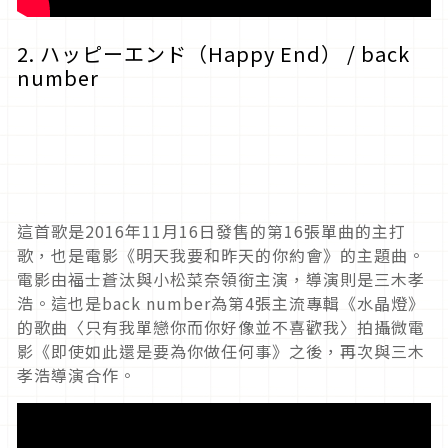
2. ハッピーエンド（Happy End） / back
number
這首歌是2016年11月16日發售的第16張單曲的主打
歌，也是電影《明天我要和昨天的你約會》的主題曲。
電影由福士蒼汰與小松菜奈領銜主演，導演則是三木孝
浩。這也是back number為第4張主流專輯《水晶燈》
的歌曲〈只有我單戀你而你好像並不喜歡我〉拍攝微電
影《​即使如此還是要為你做任何事》之後，再次與三木
孝浩導演合作。