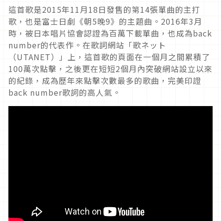
這首歌是2015年11月18日發售的第14張單曲的主打
歌，也是富士日劇《朝5晚9》的主題曲。2016年3月
時，被日本唱片協會認證為百萬下載單曲，也成為back
number的代表作。在歌詞網站「歌ネット
（UTANET）」上，這首歌的頁面在一個月之間累積了
100萬次點擊，之後更在短短2個月內突破網站設立以來
的紀錄，成為歷年來點擊次數最多的歌曲，完美印證
back number歌詞的高人氣。