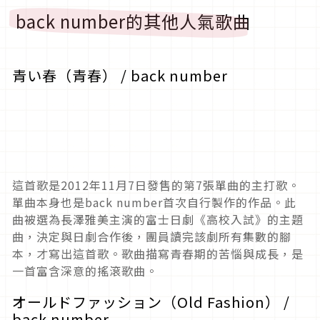
back number的其他人氣歌曲
青い春（青春） / back number
這首歌是2012年11月7日發售的第7張單曲的主打歌。
單曲本身也是back number首次自行製作的作品。此
曲被選為長澤雅美主演的富士日劇《高校入試》的主題
曲，決定與日劇合作後，團員讀完該劇所有集數的腳
本，才寫出這首歌。歌曲描寫青春期的苦惱與成長，是
一首富含深意的搖滾歌曲。
オールドファッション（Old Fashion） /
back number