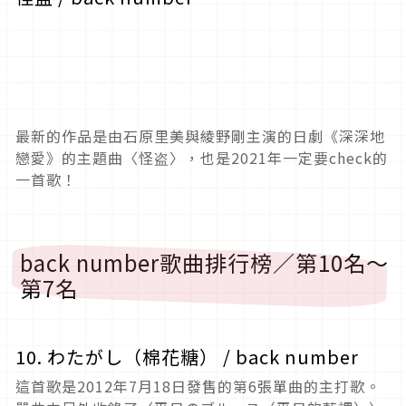
最新的作品是由石原里美與綾野剛主演的日劇《深深地
戀愛》的主題曲〈怪盗〉，也是2021年一定要check的
一首歌！
back number歌曲排行榜／第10名～
第7名
10. わたがし（棉花糖） / back number
這首歌是2012年7月18日發售的第6張單曲的主打歌。