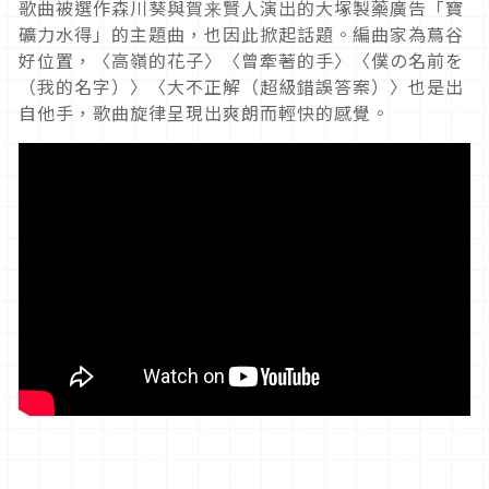
歌曲被選作森川葵與賀来賢人演出的大塚製藥廣告「寶
礦力水得」的主題曲，也因此掀起話題。編曲家為蔦谷
好位置，〈高嶺的花子〉〈曾牽著的手〉〈僕の名前を
（我的名字）〉〈大不正解（超級錯誤答案）〉也是出
自他手，歌曲旋律呈現出爽朗而輕快的感覺。