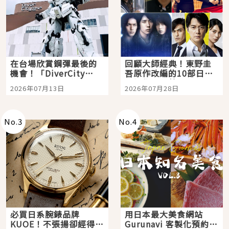
在台場欣賞鋼彈最後的
回顧大師經典！東野圭
機會！「DiverCity
吾原作改編的10部日本
Tokyo Plaza」搭船、
影視作品推薦
2026年07月13日
2026年07月28日
購物、美食及夜景，一
次全體驗
No.
3
No.
4
必買日系腕錶品牌
用日本最大美食網站
KUOE！不張揚卻經得起
Gurunavi 客製化預約九