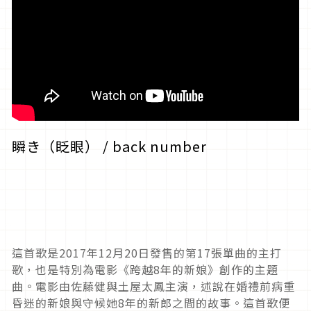
瞬き（眨眼） / back number
這首歌是2017年12月20日發售的第17張單曲的主打
歌，也是特別為電影《跨越8年的新娘》創作的主題
曲。電影由佐藤健與土屋太鳳主演，述說在婚禮前病重
昏迷的新娘與守候她8年的新郎之間的故事。這首歌便