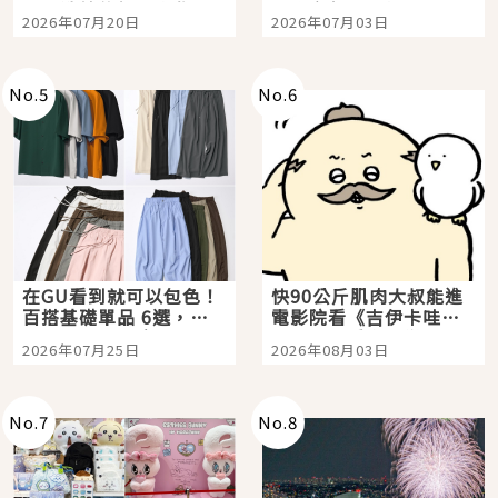
時間洗鍊的經典之作五
大都市餐廳，打造專屬
2026年07月20日
2026年07月03日
選
美食體驗！
No.
5
No.
6
在GU看到就可以包色！
快90公斤肌肉大叔能進
百搭基礎單品 6選，閉
電影院看《吉伊卡哇》
眼全收也不心疼
嗎？日本重金屬樂團
2026年07月25日
2026年08月03日
「打首」會長與nagano
老師一同給出了答案
No.
7
No.
8