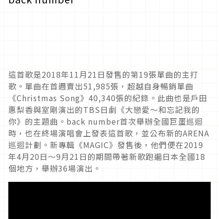
這首歌是2018年11月21日發售的第19張單曲的主打
歌。單曲在首週賣出51,985張，超越自身暢銷單曲
《Christmas Song》40,340張的紀錄。此曲也是戶田
惠梨香與室剛演出的TBS日劇《大戀愛～和忘記我的
你》的主題曲。back number首次舉辦全國巨蛋巡迴
時，也在終場演唱會上發表這首歌，並公布新的ARENA
巡迴計劃。新專輯《MAGIC》發售後，他們便在2019
年4月20日～9月21日的期間帶著新歌跑遍日本全國18
個地方，舉辦36場演出。