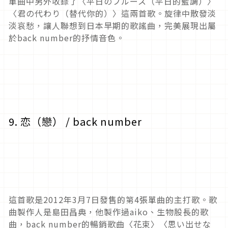
單曲中另外收錄了〈平日のブルース（平日的藍調）〉
〈君の代わり（替代你的）〉這兩首歌。旋律中散發淡
淡哀愁，讓人聯想到日本早期的歌謠曲，完美展現出屬
於back number的抒情音色。
9. 恋（戀） / back number
這首歌是2012年3月7日發售的第4張單曲的主打歌。歌
曲製作人是島田昌典，他製作過aiko、生物股長的歌
曲，back number的暢銷歌曲〈花束〉〈思い出せな