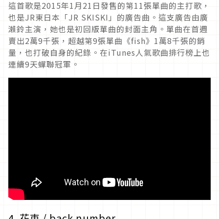
這首歌是2015年1月21日發售的第11張單曲的主打歌，
也是JR東日本「JR SKISKI」的廣告曲。這支廣告由廣
瀨鈴主演，她也是初回版單曲的封面主角。單曲在首週
賣出2萬9千張，超越第9張單曲《fish》1萬8千張的銷
量，也打破自身的紀錄。在iTunes人氣歌曲排行榜上也
連續9天蟬聯冠軍。
4. 花束 / back number