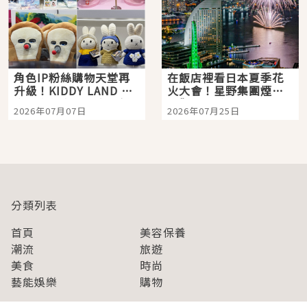
角色IP粉絲購物天堂再
在飯店裡看日本夏季花
升級！KIDDY LAND 原
火大會！星野集團煙火
宿店吉伊卡哇迎客，新
景觀飯店6選，讓你不用
2026年07月07日
2026年07月25日
開幕 OMOKADO 店3分
人擠人悠閒欣賞
即達
分類列表
首頁
美容保養
潮流
旅遊
美食
時尚
藝能娛樂
購物