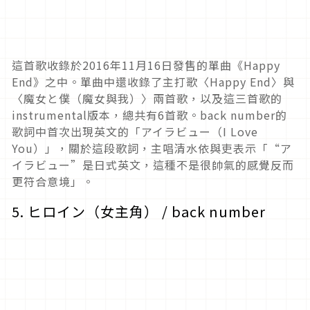
這首歌收錄於2016年11月16日發售的單曲《Happy
End》之中。單曲中還收錄了主打歌〈Happy End〉與
〈魔女と僕（魔女與我）〉兩首歌，以及這三首歌的
instrumental版本，總共有6首歌。back number的
歌詞中首次出現英文的「アイラビュー（I Love
You）」，關於這段歌詞，主唱清水依與吏表示「“ア
イラビュー”是日式英文，這種不是很帥氣的感覺反而
更符合意境」。
5. ヒロイン（女主角） / back number