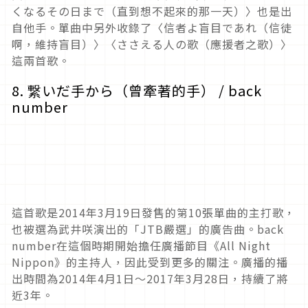
くなるその日まで（直到想不起來的那一天）〉也是出
自他手。單曲中另外收錄了〈信者よ盲目であれ（信徒
啊，維持盲目）〉〈ささえる人の歌（應援者之歌）〉
這兩首歌。
8. 繋いだ手から（曾牽著的手） / back
number
這首歌是2014年3月19日發售的第10張單曲的主打歌，
也被選為武井咲演出的「JTB嚴選」的廣告曲。back
number在這個時期開始擔任廣播節目《All Night
Nippon》的主持人，因此受到更多的關注。廣播的播
出時間為2014年4月1日～2017年3月28日，持續了將
近3年。