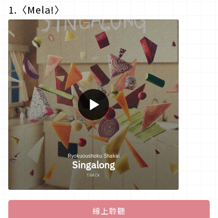
1.〈
Mela!
〉
線上聆聽