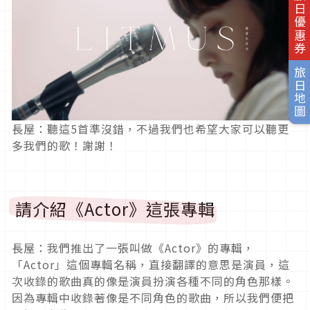
旅日優惠券
旅日地圖
長屋：聽這
5
首準沒錯，不過我們也希望大家可以聽更
多我們的歌！謝謝！
請介紹《
Actor
》這張專輯
長屋：我們推出了一張叫做《
Actor
》的專輯，
「
Actor
」這個專輯名稱，直接翻譯的意思是演員，這
次收錄的歌曲真的像是演員扮演各種不同的角色那樣。
因為專輯中收錄著像是不同角色的歌曲，所以我們便把