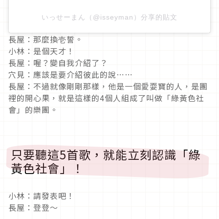
いっせーまん（@isseyman）分享的貼文
長屋：那麼換壱誓。
小林：是個天才！
長屋：喔？變自我介紹了？
穴見：應該是要介紹彼此的說⋯⋯
長屋：不過就像剛剛那樣，他是一個愛耍寶的人，是團
裡的開心果，就是這樣的
4
個人組成了叫做「綠黃色社
會」的樂團。
只要聽這
5
首歌，就能立刻認識「綠
黃色社會」！
小林：請發表吧！
長屋：登登～