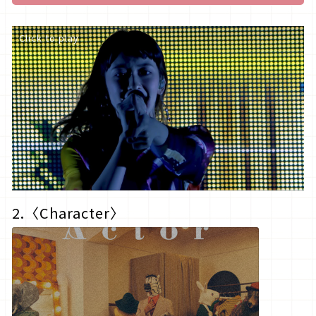
Click to play
2.〈
Character
〉