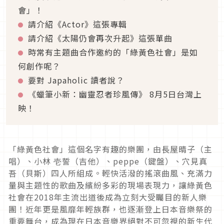
會」！
請介紹《
Actor
》這張專輯
請介紹《太陽仍會再次升起》這張
單曲
時常有主題曲合作邀約的「綠黃色社會」是如
何創作呢？
要對
Japaholic
讀者說？
《蠟筆小新：幽靈忍者珍風傳》 8月5日台灣上
映！
「綠黃色社會」這個名字有趣的樂團，由長屋晴子（主
唱）、小林 壱誓（吉他）、peppe（鍵盤）、穴見真
吾（貝斯）四人所組成。輕快活潑的搖滾曲風、充滿力
量與主題性的歌曲及繽紛多彩的現場表現力，讓綠黃色
社會在2018年主流出道後成為立刻大受矚目的新人樂
團！近年更是風靡年輕族群，也逐漸登上日本音樂祭的
重要舞台，成為現在日本音樂界絕對不可忽視的新生代