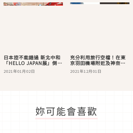
日本控不能錯過 新北中和
充分利用旅行空檔！在東
「HELLO JAPAN展」倒數
京羽田機場附近及神奈川
神複製機場登機門直達日
享受當地清晨夜晚風情的
2021年01月02日
2021年12月01日
本祭典 上千項日本必買商
10個密技
品一次購足
妳可能會喜歡