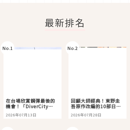
最新排名
No.
1
No.
2
在台場欣賞鋼彈最後的
回顧大師經典！東野圭
機會！「DiverCity
吾原作改編的10部日本
Tokyo Plaza」搭船、
影視作品推薦
2026年07月13日
2026年07月28日
購物、美食及夜景，一
次全體驗