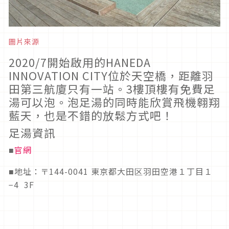
圖片來源
2020/7開始啟用的HANEDA
INNOVATION CITY位於天空橋，距離羽
田第三航廈只有一站。3樓頂樓有免費足
湯可以泡。泡足湯的同時能欣賞飛機翱翔
藍天，也是不錯的放鬆方式吧！
足湯資訊
官網
■
地址：〒144-0041 東京都大田区羽田空港１丁目１
■
−4 3F