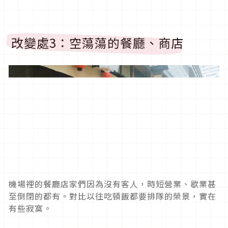
改變處3：空蕩蕩的餐廳、商店
機場裡的餐廳店家們因為沒有客人，時短營業、歇業甚
至倒閉的都有。對比以往吃頓飯都要排隊的榮景，實在
有些寂寞。