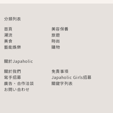
分類列表
首頁
美容保養
潮流
旅遊
美食
時尚
藝能娛樂
購物
關於Japaholic
關於我們
免責事項
寫手招募
Japaholic Girls招募
廣告、合作洽談
關鍵字列表
お問い合わせ