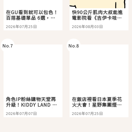
在GU看到就可以包色！
快90公斤肌肉大叔能進
百搭基礎單品 6選，閉
電影院看《吉伊卡哇》
眼全收也不心疼
嗎？日本重金屬樂團
2026年07月25日
2026年08月03日
「打首」會長與nagano
老師一同給出了答案
No.
7
No.
8
角色IP粉絲購物天堂再
在飯店裡看日本夏季花
升級！KIDDY LAND 原
火大會！星野集團煙火
宿店吉伊卡哇迎客，新
景觀飯店6選，讓你不用
2026年07月07日
2026年07月25日
開幕 OMOKADO 店3分
人擠人悠閒欣賞
即達