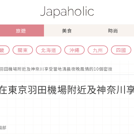
旅遊
美食
時尚
畿
關東
北海道
沖繩
九州
四國
羽田機場附近及神奈川享受當地清晨夜晚風情的10個密技
在東京羽田機場附近及神奈川
編輯部