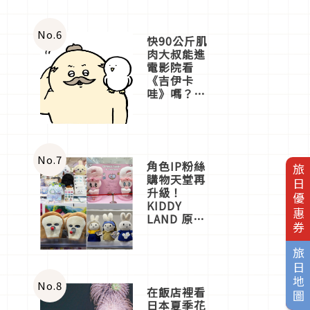
No.
6
快90公斤肌
肉大叔能進
電影院看
《吉伊卡
哇》嗎？日
本重金屬樂
團「打首」
會長與
nagano老師
一同給出了
No.
7
角色IP粉絲
旅日優惠券
答案
購物天堂再
升級！
KIDDY
LAND 原宿
店吉伊卡哇
迎客，新開
旅日地圖
幕
OMOKADO
店3分即達
No.
8
在飯店裡看
日本夏季花