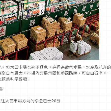
地，但大田市場也毫不遜色。這裡為蔬菜水果、水產及花卉
為全日本最大。市場內有展示間和參觀路線，可自由觀摩。
吃頓美味早餐吧！
場
乘往大田市場方向的京急巴士20分