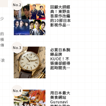
體驗
No.
2
回顧大師經
典！東野圭
吾原作改編
稀少
的10部日本
影視作品推
薦
遊的
「橫
古傳
No.
3
必買日系腕
錶品牌
KUOE！不
不浪
張揚卻經得
起時間洗鍊
的經典之作
五選
No.
4
用日本最大
美食網站
Gurunavi