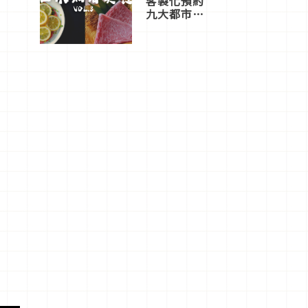
客製化預約
九大都市餐
廳，打造專
屬美食體
驗！