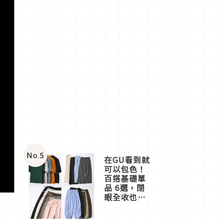
No.
5
在GU看到就
可以包色！
百搭基礎單
品 6選，閉
眼全收也不
心疼