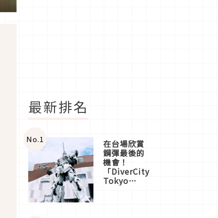
最新排名
No.
1
在台場欣賞
鋼彈最後的
機會！
「DiverCity
Tokyo
Plaza」搭
船、購物、
美食及夜
景，一次全