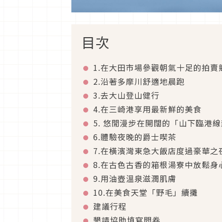
目次
1.在大田市場參觀朝氣十足的拍賣
2.沿著多摩川舒適地晨跑
3.去大山登山健行
4.在三崎港享用最新鮮的美食
5. 悠閒漫步在開闊的「山下臨港
6.體驗夜晚的爵士喫茶
7.在橫濱灣東急大飯店度過豪華之
8.在古色古香的箱根湯寮中放鬆身
9.用油壺溫泉滋潤肌膚
10.在美食天堂「野毛」續攤
建議行程
懇請協助填寫問卷