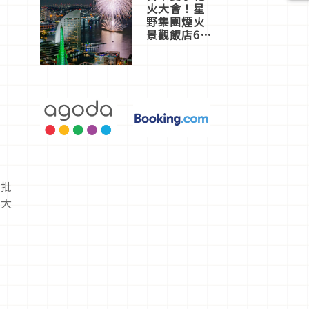
火大會！星
野集團煙火
景觀飯店6
選，讓你不
用人擠人悠
閒欣賞
的批
一大