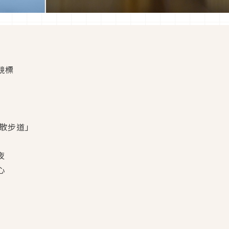
競標
線散步道」
夜
心