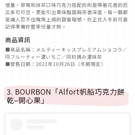
增量，草莓和抹茶口味巧克力搭配的則是帶著花香的厄
瓜多可可豆，更能引出果味酸甜與茶香深度，每一顆都
是讓人忍不住嘴角上揚的甜蜜暗號，在正式入冬前可要
記得準備好整季份量才夠。
商品資訊
■商品名稱：メルティーキッスプレミアムショコラ／
同フルーティー濃いちご／同初摘み濃抹茶
■發售日期：2021年10月26日（冬期限定）
3. BOURBON「Alfort帆船巧克力餅
乾–開心果」