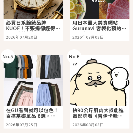
必買日系腕錶品牌
用日本最大美食網站
KUOE！不張揚卻經得起
Gurunavi 客製化預約九
時間洗鍊的經典之作五
大都市餐廳，打造專屬
2026年07月20日
2026年07月03日
選
美食體驗！
No.
5
No.
6
在GU看到就可以包色！
快90公斤肌肉大叔能進
百搭基礎單品 6選，閉
電影院看《吉伊卡哇》
眼全收也不心疼
嗎？日本重金屬樂團
2026年07月25日
2026年08月03日
「打首」會長與nagano
老師一同給出了答案