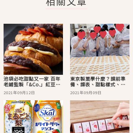
相關文章
池袋必吃甜點又一家 百年
東京製菓學什麼？課前準
老鋪監製「&Co.」紅豆餡
備、課表、甜點樣式、期
可頌肯定是美味保證！
末考日本專門學校學習心
2021年09月12日
2021年09月09日
路歷程大公開！