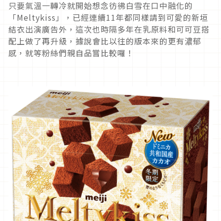
只要氣溫一轉冷就開始想念彷彿白雪在口中融化的
「Meltykiss」，已經連續11年都同樣請到可愛的新垣
結衣出演廣告外，這次也時隔多年在乳原料和可可豆搭
配上做了再升級，據說會比以往的版本來的更有濃郁
感，就等粉絲們親自品嘗比較囉！