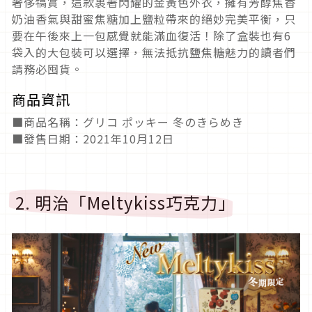
奢侈犒賞，這款裹著閃耀的金黃色外衣，擁有芳醇焦香
奶油香氣與甜蜜焦糖加上鹽粒帶來的絕妙完美平衡，只
要在午後來上一包感覺就能滿血復活！除了盒裝也有6
袋入的大包裝可以選擇，無法抵抗鹽焦糖魅力的讀者們
請務必囤貨。
商品資訊
■商品名稱：グリコ ポッキー 冬のきらめき
■發售日期：2021年10月12日
2. 明治「Meltykiss巧克力」