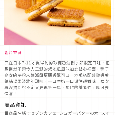
圖片來源
只在日本7-11才買得到的砂糖奶油樹季節限定口味，把
想到就不禁令人垂涎的烤地瓜風味加進點心裡面，種子
島安納芋粉末讓派餅更顯香酥可口，地瓜搭配砂糖透著
絲絲溫柔淡雅的甜味，一口牛奶一口派餅超對味，這次
再沒買到說不定又要再等一年，想吃的讀者們手腳可要
快唷！
商品資訊
■商品名稱：セブンカフェ シュガーバターの木 スイ