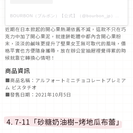
BOURBON（ブルボン）【公式】（@bourbon_jp）分享的貼文
近期在日本掀起的開心果熱潮依舊不減，這款不只在巧
克力中加了開心果泥，就連餅乾體中都內含開心果粉
末，淡淡的鹹味更提升了堅果女王無可取代的風味，價
格平實也方便隨身攜帶，放在辦公室抽屜裡覺得累的時
候就靠它轉換心情吧！
商品資訊
■商品名稱：アルフォートミニチョコレートプレミア
ム ピスタチオ
■發售日期：2021年10月5日
4. 7-11「砂糖奶油樹–烤地瓜布蕾」