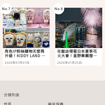
No.
7
No.
8
角色IP粉絲購物天堂再
在飯店裡看日本夏季花
升級！KIDDY LAND 原
火大會！星野集團煙火
宿店吉伊卡哇迎客，新
景觀飯店6選，讓你不用
2026年07月07日
2026年07月25日
開幕 OMOKADO 店3分
人擠人悠閒欣賞
即達
分類列表
首頁
美容保養