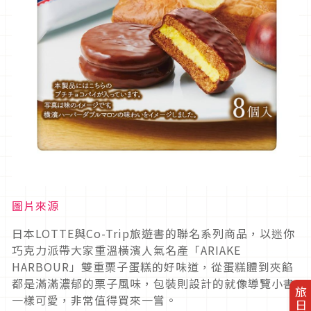
圖片來源
日本LOTTE與Co-Trip旅遊書的聯名系列商品，以迷你
巧克力派帶大家重溫橫濱人氣名產「ARIAKE
HARBOUR」雙重栗子蛋糕的好味道，從蛋糕體到夾餡
都是滿滿濃郁的栗子風味，包裝則設計的就像導覽小書
一樣可愛，非常值得買來一嘗。