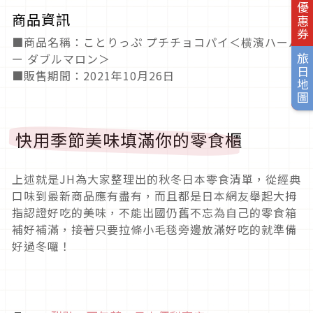
旅日優惠券
商品資訊
■商品名稱：ことりっぷ プチチョコパイ＜横濱ハーバ
ー ダブルマロン＞
旅日地圖
■販售期間：2021年10月26日
快用季節美味填滿你的零食櫃
上述就是JH為大家整理出的秋冬日本零食清單，從經典
口味到最新商品應有盡有，而且都是日本網友舉起大拇
指認證好吃的美味，不能出國仍舊不忘為自己的零食箱
補好補滿，接著只要拉條小毛毯旁邊放滿好吃的就準備
好過冬囉！