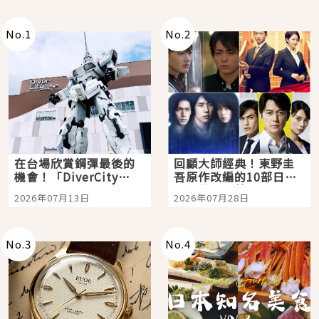
No.
1
No.
2
在台場欣賞鋼彈最後的
回顧大師經典！東野圭
機會！「DiverCity
吾原作改編的10部日本
Tokyo Plaza」搭船、
影視作品推薦
2026年07月13日
2026年07月28日
購物、美食及夜景，一
次全體驗
No.
3
No.
4