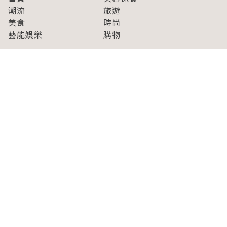
潮流
旅遊
美食
時尚
藝能娛樂
購物
關於Japaholic
關於我們
免責事項
寫手招募
Japaholic Girls招募
廣告、合作洽談
關鍵字列表
お問い合わせ
看看更多有關Japaholic！