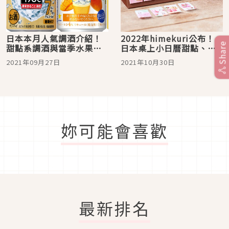
日本本月人氣調酒介紹！
2022年himekuri公布！
Share
甜點系調酒與當季水果風
日本桌上小日曆甜點、文
味每一款都想放進冰箱收
具、最新回憶款讓人愛不
2021年09月27日
2021年10月30日
藏
釋手！
妳可能會喜歡
最新排名