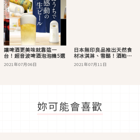
讓啤酒更美味就靠這一
日本無印良品推出天然食
台！超音波啤酒泡泡機5選
材冰淇淋、雪酪！酒粕、
焙茶、優格風味實在太吸
2021年07月06日
2021年07月11日
引人啦
妳可能會喜歡