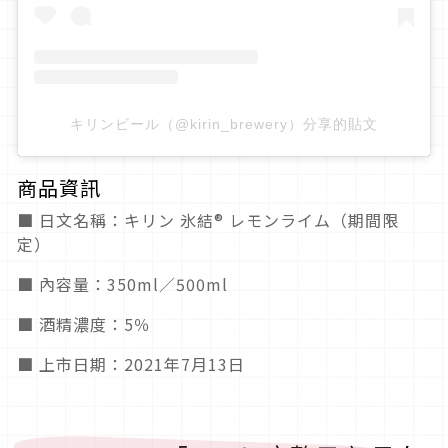
キリンビール（@kirin_brewery）分享的貼文
商品資訊
■ 日文名稱：キリン 氷結® レモンライム（期間限
定）
■ 內容量：350ml／500ml
■ 酒精濃度：5％
■ 上市日期：2021年7月13日