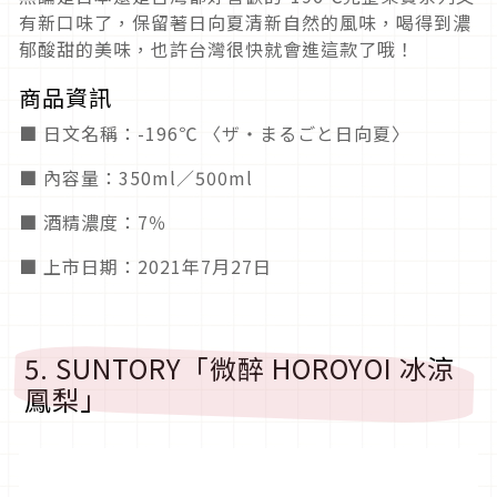
有新口味了，保留著日向夏清新自然的風味，喝得到濃
郁酸甜的美味，也許台灣很快就會進這款了哦！
商品資訊
■ 日文名稱：-196℃ 〈ザ・まるごと日向夏〉
■ 內容量：350ml／500ml
■ 酒精濃度：7％
■ 上市日期：2021年7月27日
5. SUNTORY「微醉 HOROYOI 冰涼
鳳梨」