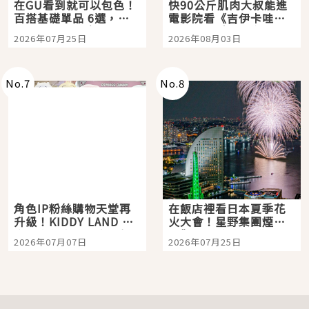
在GU看到就可以包色！
快90公斤肌肉大叔能進
百搭基礎單品 6選，閉
電影院看《吉伊卡哇》
眼全收也不心疼
嗎？日本重金屬樂團
2026年07月25日
2026年08月03日
「打首」會長與nagano
老師一同給出了答案
No.
7
No.
8
角色IP粉絲購物天堂再
在飯店裡看日本夏季花
升級！KIDDY LAND 原
火大會！星野集團煙火
宿店吉伊卡哇迎客，新
景觀飯店6選，讓你不用
2026年07月07日
2026年07月25日
開幕 OMOKADO 店3分
人擠人悠閒欣賞
即達