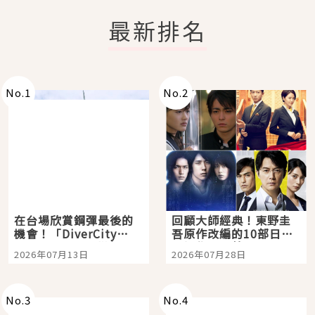
最新排名
No.
1
No.
2
在台場欣賞鋼彈最後的
回顧大師經典！東野圭
機會！「DiverCity
吾原作改編的10部日本
Tokyo Plaza」搭船、
影視作品推薦
2026年07月13日
2026年07月28日
購物、美食及夜景，一
次全體驗
No.
3
No.
4