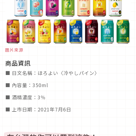
圖片來源
商品資訊
■ 日文名稱：ほろよい〈冷やしパイン〉
■ 內容量：350ml
■ 酒精濃度：3％
■ 上市日期：2021年7月6日