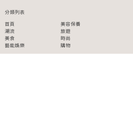
分類列表
首頁
美容保養
潮流
旅遊
美食
時尚
藝能娛樂
購物
關於Japaholic
關於我們
免責事項
寫手招募
Japaholic Girls招募
廣告、合作洽談
關鍵字列表
お問い合わせ