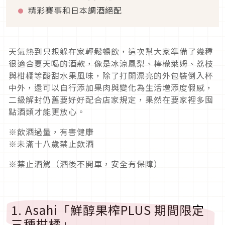
精彩賽事和日本調酒絕配
天氣熱到只想躲在家輕鬆暢飲，這次幫大家準備了幾種
很適合夏天喝的酒款，像是冰涼鳳梨、檸檬萊姆、荔枝
與柑橘等酸甜水果風味，除了打開漂亮的外包裝倒入杯
中外，還可以自行添加果肉與變化為生活增添度假感，
二級解封仍舊要好好配合店家規定，果然在要家裡多囤
點酒類才能更放心。
※飲酒過量，有害健康
※未滿十八歲禁止飲酒
※禁止酒駕（酒後不開車，安全有保障）
1. Asahi「鮮醇果榨PLUS 期間限定
三種柑橘」