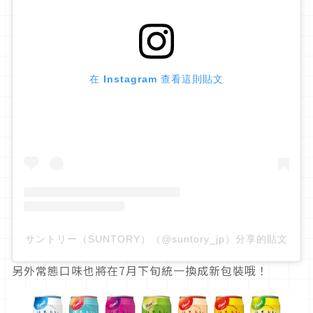
在 Instagram 查看這則貼文
サントリー（SUNTORY）（@suntory_jp）分享的貼文
另外常態口味也將在7月下旬統一換成新包裝哦！