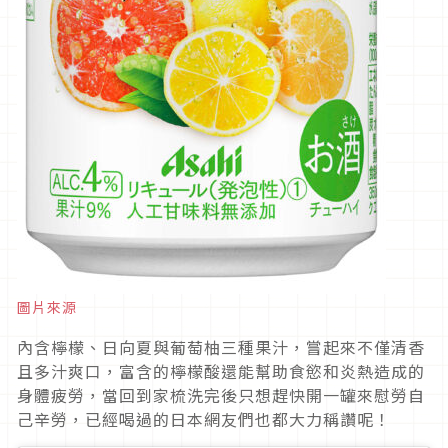
圖片來源
內含檸檬、日向夏與葡萄柚三種果汁，嘗起來不僅清香
且多汁爽口，富含的檸檬酸還能幫助食慾和炎熱造成的
身體疲勞，當回到家梳洗完後只想趕快開一罐來慰勞自
己辛勞，已經喝過的日本網友們也都大力稱讚呢！