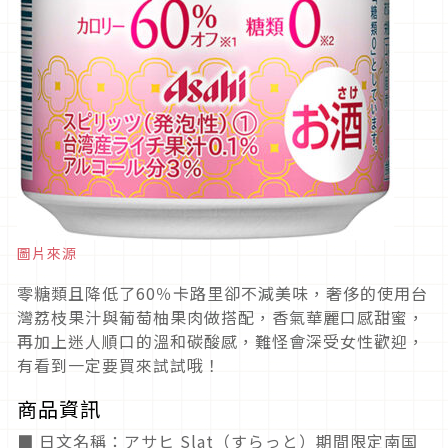
圖片來源
零糖類且降低了60％卡路里卻不減美味，奢侈的使用台
灣荔枝果汁與葡萄柚果肉做搭配，香氣華麗口感甜蜜，
再加上迷人順口的溫和碳酸感，難怪會深受女性歡迎，
有看到一定要買來試試哦！
商品資訊
■ 日文名稱：アサヒ Slat（すらっと）期間限定南国