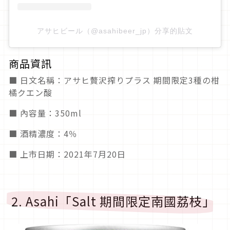
アサヒビール（@asahibeer_jp）分享的貼文
商品資訊
■ 日文名稱：アサヒ贅沢搾りプラス 期間限定3種の柑
橘クエン酸
■ 內容量：350ml
■ 酒精濃度：4％
■ 上市日期：2021年7月20日
2. Asahi「Salt 期間限定南國荔枝」