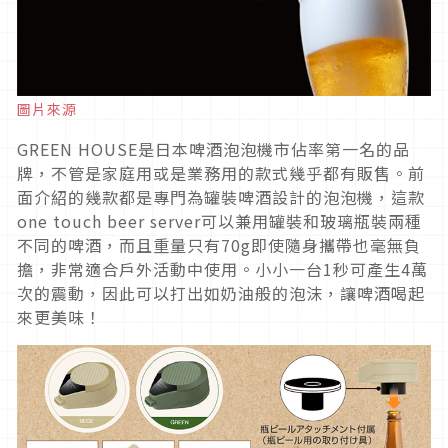
圖片來源
GREEN HOUSE是日本啤酒泡泡機市佔率第一名的品
牌，不管是家庭用或是業務用的款式幾乎都有販售。前
面介紹的幾款都是專門為罐裝啤酒設計的泡泡機，這款
one touch beer server可以兼用罐裝和玻璃瓶裝兩種
不同的啤酒，而且重量只有70g即使隨身攜帶也毫無負
擔，非常適合戶外活動中使用。小小一台1秒可產生4萬
次的震動，因此可以打出如奶油般的泡沫，讓啤酒喝起
來更美味！