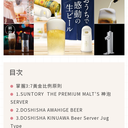
目次
掌握3:7黃金比例原則
1.SUNTORY THE PREMIUM MALT'S 神泡
SERVER
2.DOSHISHA AWAHIGE BEER
3.DOSHISHA KINUAWA Beer Server Jug
Type