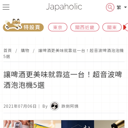
繁
東京
關西近畿
關東
首頁
購物
讓啤酒更美味就靠這一台！超音波啤酒泡泡機
5選
讓啤酒更美味就靠這一台！超音波啤
酒泡泡機5選
2021年07月06日
｜ By
跌倒阿姨