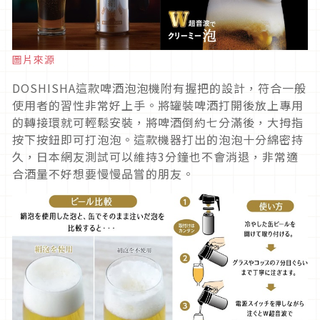
圖片來源
DOSHISHA這款啤酒泡泡機附有握把的設計，符合一般
使用者的習性非常好上手。將罐裝啤酒打開後放上專用
的轉接環就可輕鬆安裝，將啤酒倒約七分滿後，大拇指
按下按鈕即可打泡泡。這款機器打出的泡泡十分綿密持
久，日本網友測試可以維持3分鐘也不會消退，非常適
合酒量不好想要慢慢品嘗的朋友。