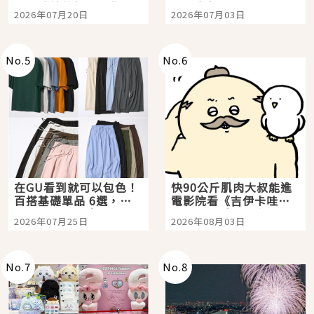
時間洗鍊的經典之作五
大都市餐廳，打造專屬
2026年07月20日
2026年07月03日
選
美食體驗！
No.
5
No.
6
在GU看到就可以包色！
快90公斤肌肉大叔能進
百搭基礎單品 6選，閉
電影院看《吉伊卡哇》
眼全收也不心疼
嗎？日本重金屬樂團
2026年07月25日
2026年08月03日
「打首」會長與nagano
老師一同給出了答案
No.
7
No.
8