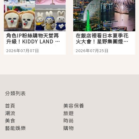
角色IP粉絲購物天堂再
在飯店裡看日本夏季花
升級！KIDDY LAND 原
火大會！星野集團煙火
宿店吉伊卡哇迎客，新
景觀飯店6選，讓你不用
2026年07月07日
2026年07月25日
開幕 OMOKADO 店3分
人擠人悠閒欣賞
即達
分類列表
首頁
美容保養
潮流
旅遊
美食
時尚
藝能娛樂
購物