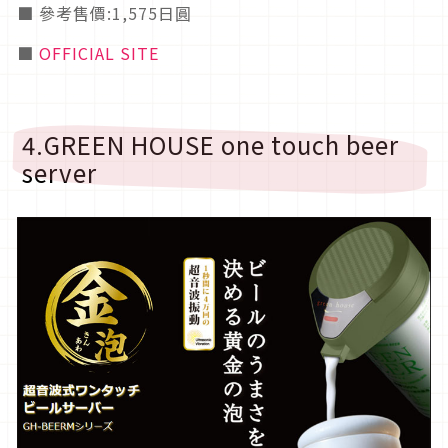
■ 參考售價:1,575日圓
■
OFFICIAL SITE
4.GREEN HOUSE one touch beer
server