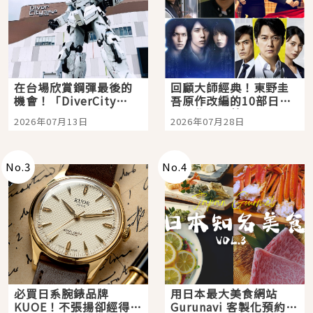
在台場欣賞鋼彈最後的
回顧大師經典！東野圭
機會！「DiverCity
吾原作改編的10部日本
Tokyo Plaza」搭船、
影視作品推薦
2026年07月13日
2026年07月28日
購物、美食及夜景，一
次全體驗
No.
3
No.
4
必買日系腕錶品牌
用日本最大美食網站
KUOE！不張揚卻經得起
Gurunavi 客製化預約九