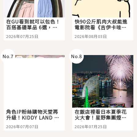
在GU看到就可以包色！
快90公斤肌肉大叔能進
百搭基礎單品 6選，閉
電影院看《吉伊卡哇》
眼全收也不心疼
嗎？日本重金屬樂團
2026年07月25日
2026年08月03日
「打首」會長與nagano
老師一同給出了答案
No.
7
No.
8
角色IP粉絲購物天堂再
在飯店裡看日本夏季花
升級！KIDDY LAND 原
火大會！星野集團煙火
宿店吉伊卡哇迎客，新
景觀飯店6選，讓你不用
2026年07月07日
2026年07月25日
開幕 OMOKADO 店3分
人擠人悠閒欣賞
即達