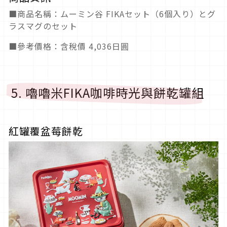
■商品名稱：ムーミン谷 FIKAセット（6個入り）とグ
ラスマグのセット
■參考價格：含稅價 4,036日圓
5. 嚕嚕米FIKA咖啡時光與餅乾罐組
紅罐覆盆莓餅乾