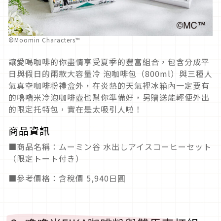
©Moomin Characters™
讓愛喝咖啡的你盡情享受夏季的豐富組合，包含分成平
日與假日的兩款大容量冷 泡咖啡包（800ml）與三種人
氣真空咖啡粉禮盒外，在炎熱的天氣裡冰箱內一定要有
的嚕嚕米冷泡咖啡壺也幫你準備好，另贈送能輕便外出
的限定托特包，實在是太吸引人啦！
商品資訊
■商品名稱：ムーミン谷 水出しアイスコーヒーセット
（限定トート付き）
■參考價格：含稅價 5,940日圓