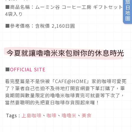
旅日地圖
■商品名稱：ムーミン谷 コーヒー工房 ギフトセット
4袋入り
■參考價格：含稅價 2,160日圓
今夏就讓嚕嚕米來包辦你的休息時光
■
OFFICIAL SITE
看完整篇是不是快被「CAFE@HOME」家的咖啡可愛死
了？筆者自己也迫不及待地打開官網要下單訂購了，畢
竟期間與數量限定的嚕嚕米咖啡賣完可就要等下次了，
當然要聰明的先把夏日咖啡存貨囤起來囉！
Tags :
上島咖啡
、
咖啡
、
嚕嚕米
、
美食