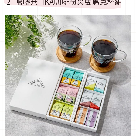
2. 嚕嚕米FIKA咖啡粉與雙馬克杯組