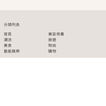
分類列表
首頁
美容保養
潮流
旅遊
美食
時尚
藝能娛樂
購物
關於Japaholic
關於我們
免責事項
寫手招募
Japaholic Girls招募
廣告、合作洽談
關鍵字列表
お問い合わせ