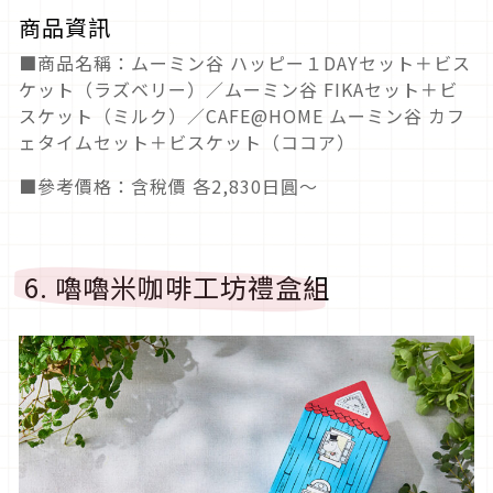
商品資訊
■商品名稱：ムーミン谷 ハッピー１DAYセット＋ビス
ケット（ラズベリー）／ムーミン谷 FIKAセット＋ビ
スケット（ミルク）／CAFE@HOME ムーミン谷 カフ
ェタイムセット＋ビスケット（ココア）
■參考價格：含稅價 各2,830日圓～
6. 嚕嚕米咖啡工坊禮盒組