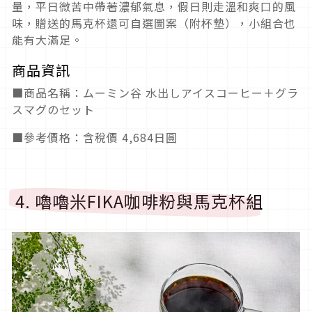
量，平日微苦中帶著濃郁氣息，假日則走溫和爽口的風
味，贈送的馬克杯還可自選圖案（附杯墊），小組合也
能有大滿足。
商品資訊
■商品名稱：ムーミン谷 水出しアイスコーヒー＋グラ
スマグのセット
■參考價格：含稅價 4,684日圓
4. 嚕嚕米FIKA咖啡粉與馬克杯組