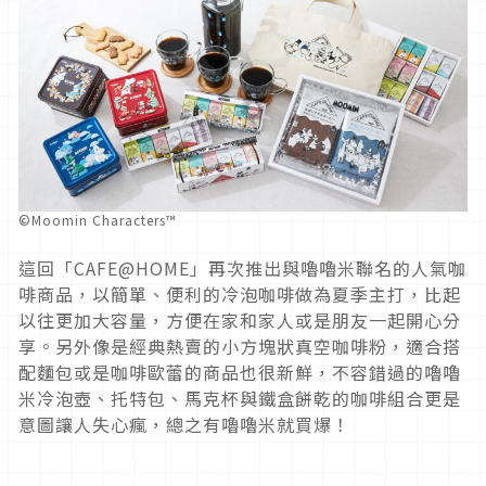
©Moomin Characters™
這回「CAFE@HOME」再次推出與嚕嚕米聯名的人氣咖
啡商品，以簡單、便利的冷泡咖啡做為夏季主打，比起
以往更加大容量，方便在家和家人或是朋友一起開心分
享。另外像是經典熱賣的小方塊狀真空咖啡粉，適合搭
配麵包或是咖啡歐蕾的商品也很新鮮，不容錯過的嚕嚕
米冷泡壺、托特包、馬克杯與鐵盒餅乾的咖啡組合更是
意圖讓人失心瘋，總之有嚕嚕米就買爆！