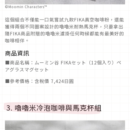
©Moomin Characters™
這個組合不僅能一口氣嘗試九款FIKA真空咖啡粉，還能
獲得兩個不同圖案設計的嚕嚕米耐熱馬克杯，只要拿出
隨FIKA商品附贈的嚕嚕米濾掛任何時候都能有最美好的
咖啡相伴。
商品資訊
■商品名稱：ムーミン谷 FIKAセット（12個入り）ペ
アグラスマグセット
■參考價格：含稅價 7,424日圓
3. 嚕嚕米冷泡咖啡與馬克杯組