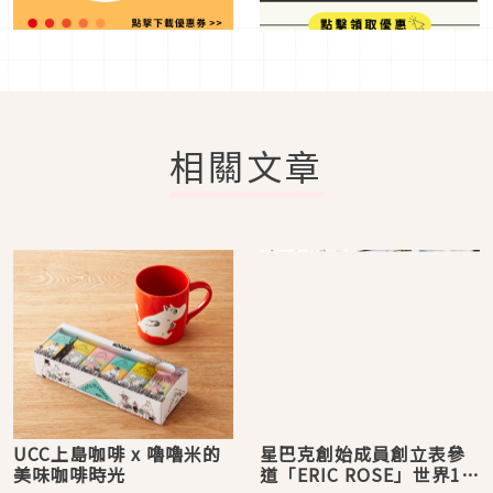
相關文章
UCC上島咖啡 x 嚕嚕米的
星巴克創始成員創立表參
美味咖啡時光
道「ERIC ROSE」世界1號