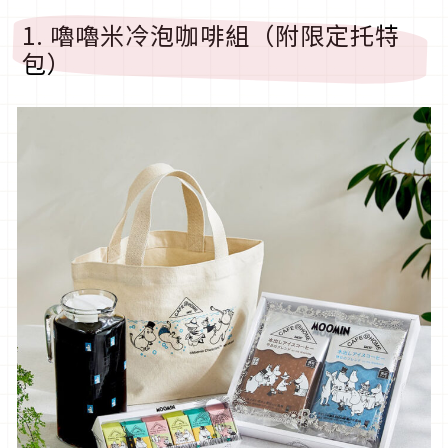
1. 嚕嚕米冷泡咖啡組（附限定托特
包）