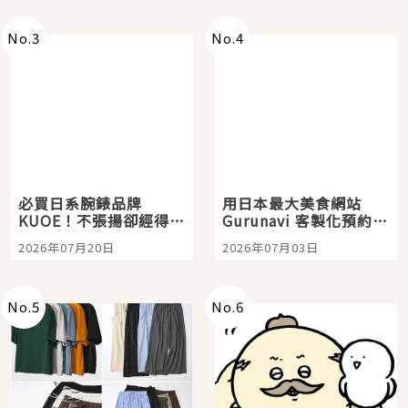
次全體驗
No.
3
No.
4
必買日系腕錶品牌
用日本最大美食網站
KUOE！不張揚卻經得起
Gurunavi 客製化預約九
時間洗鍊的經典之作五
大都市餐廳，打造專屬
2026年07月20日
2026年07月03日
選
美食體驗！
No.
5
No.
6