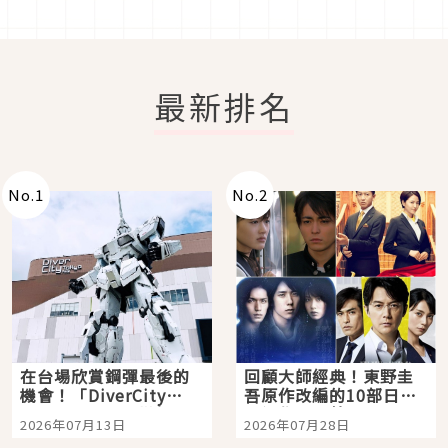
最新排名
No.
1
No.
2
在台場欣賞鋼彈最後的
回顧大師經典！東野圭
機會！「DiverCity
吾原作改編的10部日本
Tokyo Plaza」搭船、
影視作品推薦
2026年07月13日
2026年07月28日
購物、美食及夜景，一