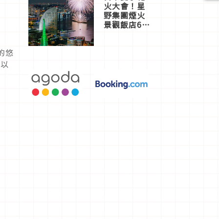
火大會！星
野集團煙火
景觀飯店6
選，讓你不
用人擠人悠
閒欣賞
的悠
裡以