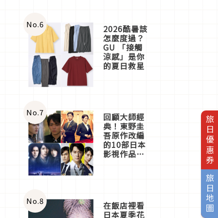
No.
6
2026酷暑該
怎麼度過？
GU 「接觸
涼感」是你
的夏日救星
No.
7
回顧大師經
旅日優惠券
典！東野圭
吾原作改編
的10部日本
影視作品推
薦
旅日地圖
No.
8
在飯店裡看
日本夏季花