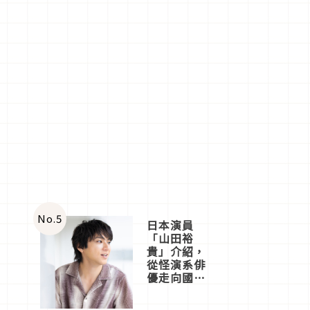
No.
5
日本演員
「山田裕
貴」介紹，
從怪演系俳
優走向國民
級日劇主角