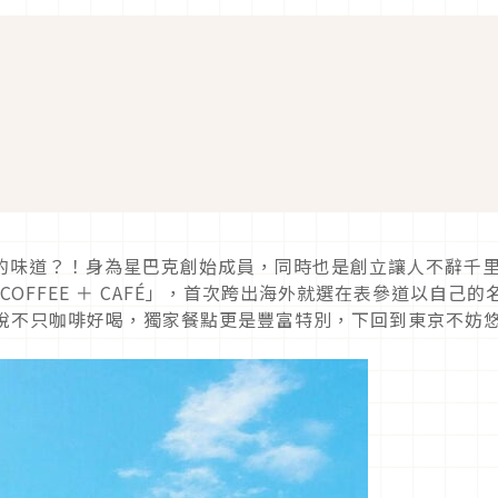
e的味道？！身為星巴克創始成員，同時也是創立讓人不辭千
S COFFEE ＋ CAFÉ」，首次跨出海外就選在表參道以自己的
，據說不只咖啡好喝，獨家餐點更是豐富特別，下回到東京不妨