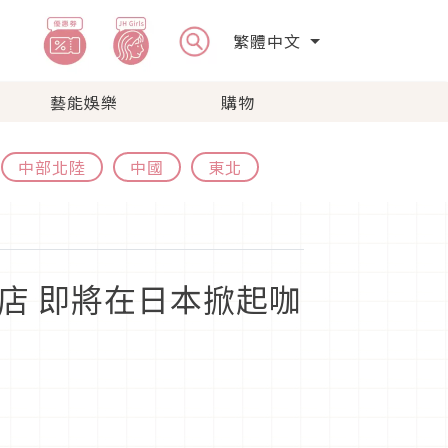
繁體中文
藝能娛樂
購物
中部北陸
中國
東北
號店 即將在日本掀起咖