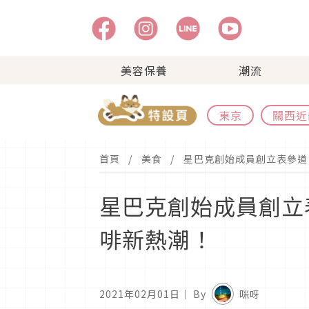
美容保養
潮流
東京
關西近
首頁
美食
星巴克創始成員創立表參道「
星巴克創始成員創立表
啡新熱潮！
2021年02月01日
｜ By
咪呀