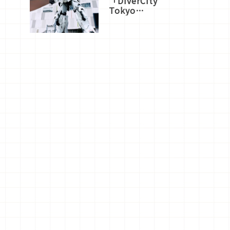
「DiverCity
Tokyo
Plaza」搭
船、購物、
美食及夜
景，一次全
體驗