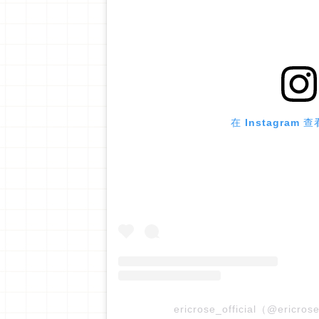
在 Instagram
ericrose_official（@ericr