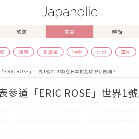
旅遊
美食
時尚
畿
關東
北海道
沖繩
九州
四國
ERIC ROSE」世界1號店 即將在日本掀起咖啡新熱潮！
參道「ERIC ROSE」世界1