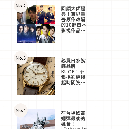
店3分即達
No.
2
回顧大師經
典！東野圭
吾原作改編
的10部日本
影視作品推
薦
No.
3
必買日系腕
錶品牌
KUOE！不
張揚卻經得
起時間洗鍊
的經典之作
五選
No.
4
在台場欣賞
鋼彈最後的
機會！