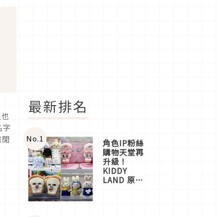
最新排名
里也
名字
No.
1
悠閒
角色IP粉絲
購物天堂再
升級！
KIDDY
LAND 原宿
店吉伊卡哇
迎客，新開
幕
OMOKADO