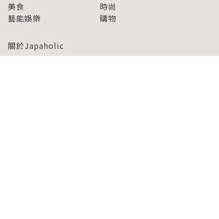
美食
時尚
藝能娛樂
購物
關於Japaholic
關於我們
免責事項
寫手招募
Japaholic Girls招募
廣告、合作洽談
關鍵字列表
お問い合わせ
看看更多有關Japaholic！