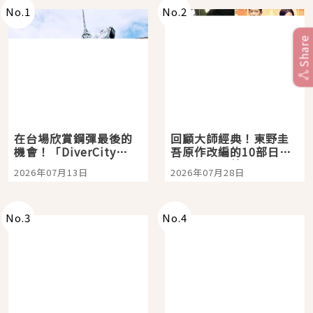
No.
1
No.
2
Share
在台場欣賞鋼彈最後的
回顧大師經典！東野圭
機會！「DiverCity
吾原作改編的10部日本
Tokyo Plaza」搭船、
影視作品推薦
2026年07月13日
2026年07月28日
購物、美食及夜景，一
次全體驗
No.
3
No.
4