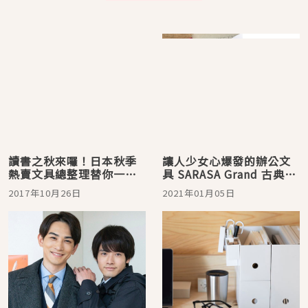
讀書之秋來囉！日本秋季
讓人少女心爆發的辦公文
熱賣文具總整理替你一次
具 SARASA Grand 古典限
做好換季準備！
定色真的好美！
2017年10月26日
2021年01月05日