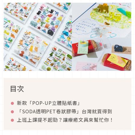
目次
新款「POP-UP立體貼紙書」
「SODA透明PET卷狀膠帶」台灣就買得到
上班上課提不起勁？讓療癒文具來幫忙你！