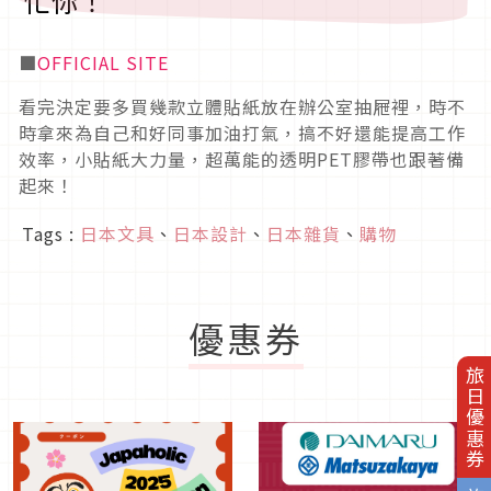
忙你！
■
OFFICIAL SITE
看完決定要多買幾款立體貼紙放在辦公室抽屜裡，時不
時拿來為自己和好同事加油打氣，搞不好還能提高工作
效率，小貼紙大力量，超萬能的透明PET膠帶也跟著備
起來！
Tags :
日本文具
、
日本設計
、
日本雜貨
、
購物
優惠券
旅日優惠券