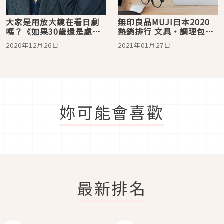
大家是用放大鏡在看日劇
無印良品MUJI日本2020
嗎？《如果30歲還是處
熱銷排行 文具・調理包・
男，似乎就能成為魔法
零食篇
2020年12月26日
2021年01月27日
師》劇中文具用品大解
密，安達同款收納包入手
了嗎？
妳可能會喜歡
最新排名