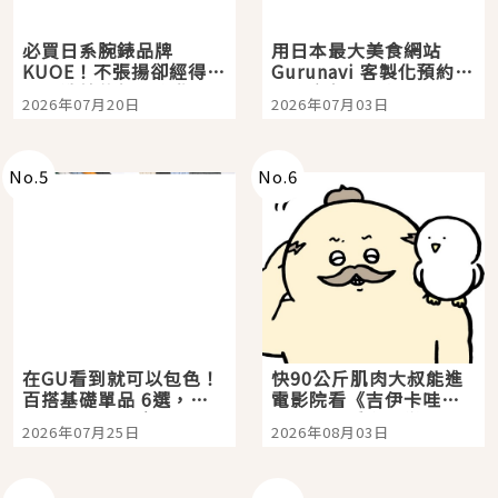
必買日系腕錶品牌
用日本最大美食網站
KUOE！不張揚卻經得起
Gurunavi 客製化預約九
時間洗鍊的經典之作五
大都市餐廳，打造專屬
2026年07月20日
2026年07月03日
選
美食體驗！
No.
5
No.
6
在GU看到就可以包色！
快90公斤肌肉大叔能進
百搭基礎單品 6選，閉
電影院看《吉伊卡哇》
眼全收也不心疼
嗎？日本重金屬樂團
2026年07月25日
2026年08月03日
「打首」會長與nagano
老師一同給出了答案