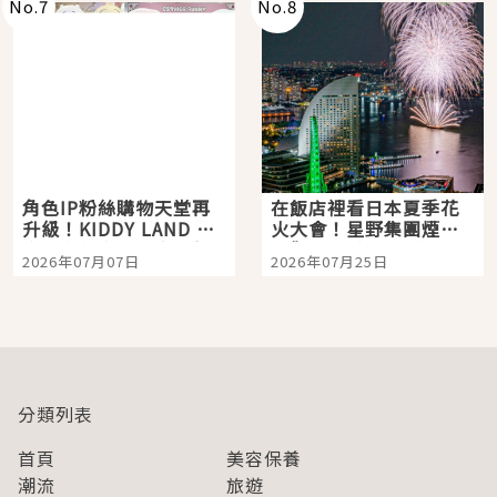
No.
7
No.
8
角色IP粉絲購物天堂再
在飯店裡看日本夏季花
升級！KIDDY LAND 原
火大會！星野集團煙火
宿店吉伊卡哇迎客，新
景觀飯店6選，讓你不用
2026年07月07日
2026年07月25日
開幕 OMOKADO 店3分
人擠人悠閒欣賞
即達
分類列表
首頁
美容保養
潮流
旅遊