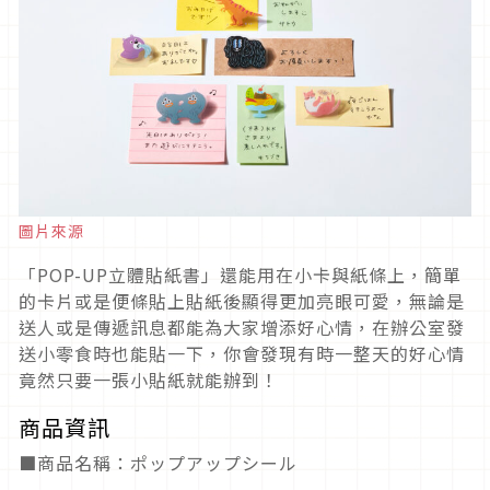
圖片來源
「POP-UP立體貼紙書」還能用在小卡與紙條上，簡單
的卡片或是便條貼上貼紙後顯得更加亮眼可愛，無論是
送人或是傳遞訊息都能為大家增添好心情，在辦公室發
送小零食時也能貼一下，你會發現有時一整天的好心情
竟然只要一張小貼紙就能辦到！
商品資訊
■商品名稱：ポップアップシール