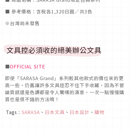
■ 參考價格：含稅各1,320日圓／共3色
※台灣尚未發售
文具控必須收的絕美辦公文具
■
OFFICIAL SITE
即使「SARASA Grand」系列較其他款式的價位來的更
高一些，仍舊讓許多文具控忍不住下手收藏，因為不管
論質感還是色調都是令人驚嘆的滿意，一次一點慢慢購
買也是很不錯的方法唷！
Tags :
SARASA
、
日本文具
、
日本設計
、
購物