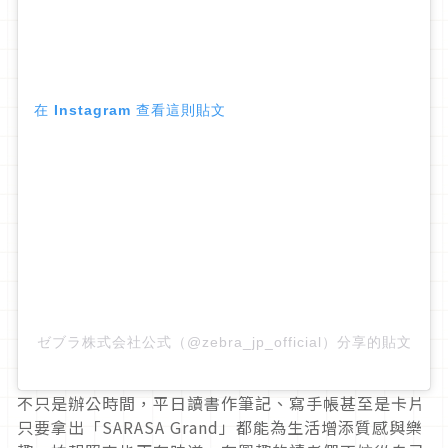
在 Instagram 查看這則貼文
ゼブラ株式会社公式（@zebra_jp_official）分享的貼文
不只是辦公時間，平日讀書作筆記、寫手帳甚至是卡片
只要拿出「SARASA Grand」都能為生活增添質感與樂