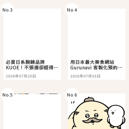
No.
3
No.
4
必買日系腕錶品牌
用日本最大美食網站
KUOE！不張揚卻經得起
Gurunavi 客製化預約九
時間洗鍊的經典之作五
大都市餐廳，打造專屬
2026年07月20日
2026年07月03日
選
美食體驗！
No.
5
No.
6