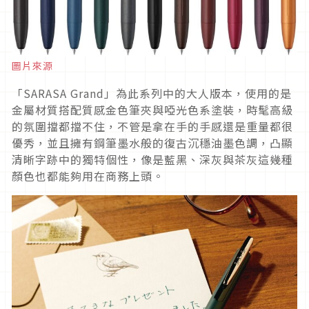
圖片來源
「SARASA Grand」為此系列中的大人版本，使用的是
金屬材質搭配質感金色筆夾與啞光色系塗裝，時髦高級
的氛圍擋都擋不住，不管是拿在手的手感還是重量都很
優秀，並且擁有鋼筆墨水般的復古沉穩油墨色調，凸顯
清晰字跡中的獨特個性，像是藍黑、深灰與茶灰這幾種
顏色也都能夠用在商務上頭。