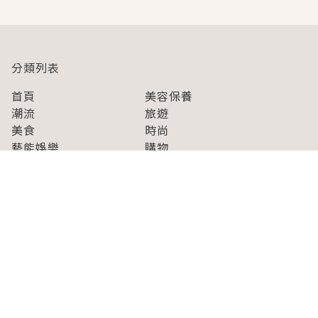
分類列表
首頁
美容保養
潮流
旅遊
美食
時尚
藝能娛樂
購物
關於Japaholic
關於我們
免責事項
寫手招募
Japaholic Girls招募
廣告、合作洽談
關鍵字列表
お問い合わせ