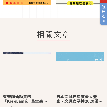
旅日地圖
相關文章
有著超仙顏質的
日本文具控年度最大盛
「KeseLamé」星空亮粉
宴，文具女子博2020開幕
筆 文具控手刀包色！
啦！