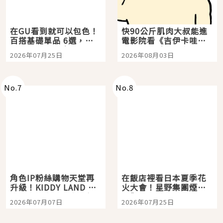
在GU看到就可以包色！
快90公斤肌肉大叔能進
百搭基礎單品 6選，閉
電影院看《吉伊卡哇》
眼全收也不心疼
嗎？日本重金屬樂團
2026年07月25日
2026年08月03日
「打首」會長與nagano
老師一同給出了答案
No.
7
No.
8
角色IP粉絲購物天堂再
在飯店裡看日本夏季花
升級！KIDDY LAND 原
火大會！星野集團煙火
宿店吉伊卡哇迎客，新
景觀飯店6選，讓你不用
2026年07月07日
2026年07月25日
開幕 OMOKADO 店3分
人擠人悠閒欣賞
即達