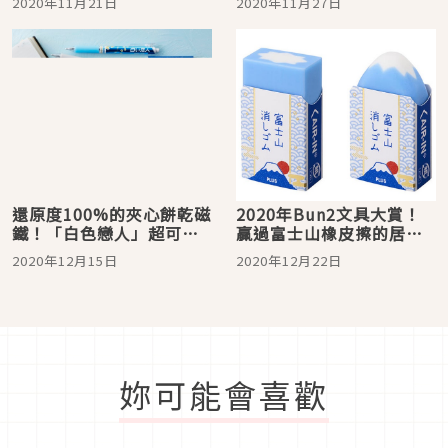
2020年11月21日
2020年11月27日
還原度100%的夾心餅乾磁
2020年Bun2文具大賞！
鐵！「白色戀人」超可愛
贏過富士山橡皮擦的居然
文具周邊5選
是它？
2020年12月15日
2020年12月22日
妳可能會喜歡