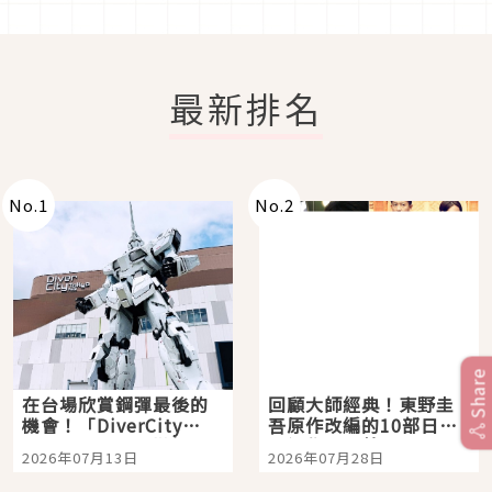
最新排名
No.
1
No.
2
Share
在台場欣賞鋼彈最後的
回顧大師經典！東野圭
機會！「DiverCity
吾原作改編的10部日本
Tokyo Plaza」搭船、
影視作品推薦
2026年07月13日
2026年07月28日
購物、美食及夜景，一
次全體驗