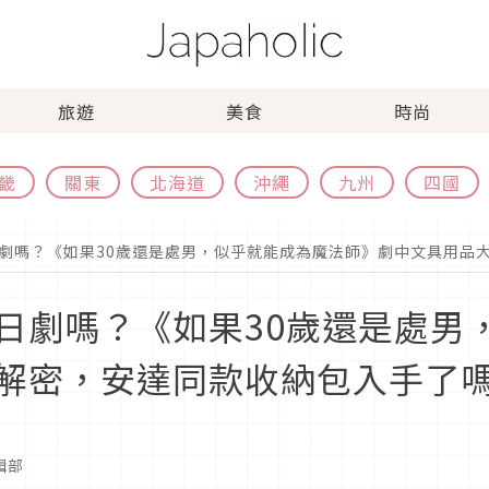
旅遊
美食
時尚
畿
關東
北海道
沖繩
九州
四國
劇嗎？《如果30歲還是處男，似乎就能成為魔法師》劇中文具用品
日劇嗎？《如果30歲還是處男
解密，安達同款收納包入手了
編輯部