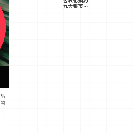
客製化預約
九大都市餐
廳，打造專
屬美食體
驗！
用品
打開