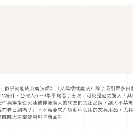
男，似乎就能成為魔法師》（又稱櫻桃魔法）除了吸引眾多日
TV
統計，台灣人6～9集平均看了五次，可說是魅力驚人！其
配件與穿搭也火速被神通廣大的網友們找出品牌，讓人不禁
鏡在看日劇嗎？」。本篇要來介紹劇中使用的文具用品，尤
來瞧瞧大家都使用哪些商品吧！