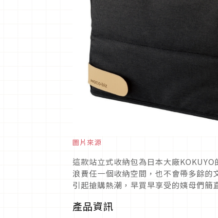
圖片來源
這款站立式收納包為日本大廠KOKUYO
浪費任一個收納空間，也不會帶多餘的
引起搶購熱潮，早買早享受的姨母們簡
產品資訊