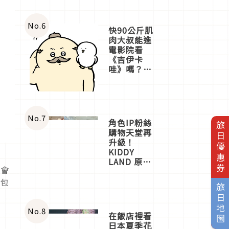
No.
6
快90公斤肌
肉大叔能進
電影院看
《吉伊卡
哇》嗎？日
本重金屬樂
團「打首」
會長與
nagano老師
一同給出了
No.
7
角色IP粉絲
旅日優惠券
答案
購物天堂再
升級！
KIDDY
LAND 原宿
不會
店吉伊卡哇
迎客，新開
納包
旅日地圖
幕
OMOKADO
店3分即達
No.
8
在飯店裡看
日本夏季花