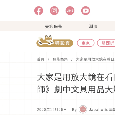
美容保養
潮流
東京
關西近
首頁
藝能娛樂
大家是用放大鏡在看日
大家是用放大鏡在看
師》劇中文具用品大
2020年12月26日
｜ By
Japaholic 