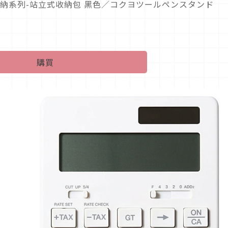
aco收納系列-站立式收納包 黑色／コクヨツールペンスタンド
購買