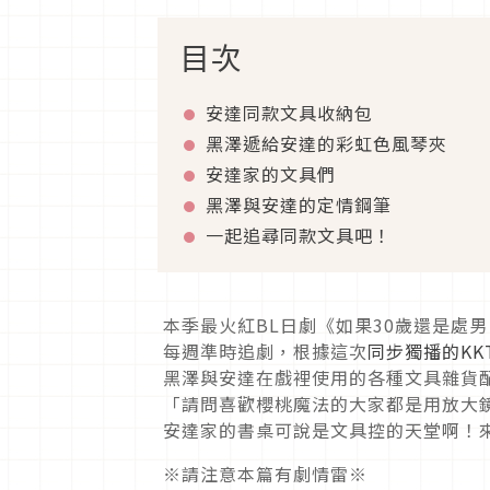
目次
安達同款文具收納包
黑澤遞給安達的彩虹色風琴夾
安達家的文具們
黑澤與安達的定情鋼筆
一起追尋同款文具吧！
本季最火紅BL日劇《如果30歲還是處
每週準時追劇，根據這次
同步獨播的KK
黑澤與安達在戲裡使用的各種文具雜貨
「請問喜歡櫻桃魔法的大家都是用放大
安達家的書桌可說是文具控的天堂啊！
※請注意本篇有劇情雷※