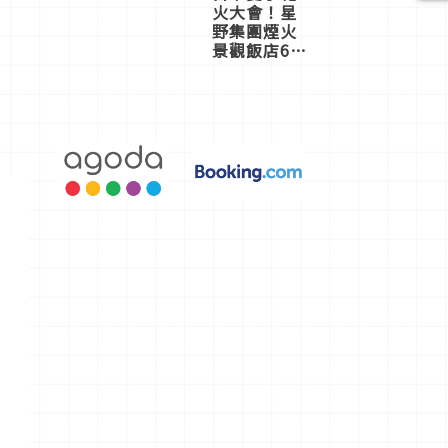
火大會！星
野集團煙火
景觀飯店6
選，讓你不
用人擠人悠
閒欣賞