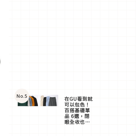
No.
5
在GU看到就
可以包色！
百搭基礎單
品 6選，閉
眼全收也不
心疼