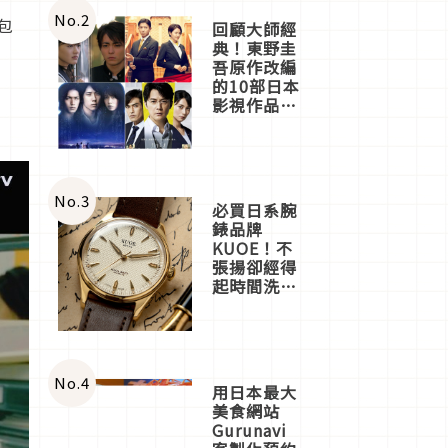
體驗
No.
2
包
回顧大師經
典！東野圭
吾原作改編
的10部日本
影視作品推
薦
No.
3
必買日系腕
錶品牌
KUOE！不
張揚卻經得
起時間洗鍊
的經典之作
五選
No.
4
用日本最大
美食網站
Gurunavi