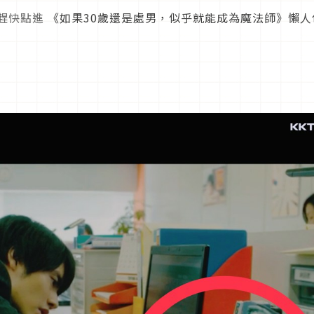
友趕快點進
《如果30歲還是處男，似乎就能成為魔法師》懶人