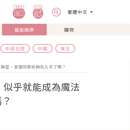
繁體中文
藝能娛樂
購物
中部北陸
中國
東北
大解密，安達同款收納包入手了嗎？
，似乎就能成為魔法
嗎？