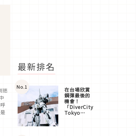
最新排名
No.
1
在台場欣賞
劇迷
鋼彈最後的
中
機會！
驚呼
「DiverCity
其是
Tokyo
Plaza」搭
船、購物、
美食及夜
景，一次全