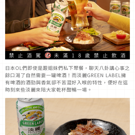
日本OL們即使是跟姐妹們私下聚餐，聊天八卦講心事之
餘口渴了自然需要一罐啤酒！而淡麗GREEN LABEL擁
有啤酒的酒勁與香氣卻不苦澀好入喉的特性，便好在這
時刻來些淡麗來陪大家乾杯酣暢一場。