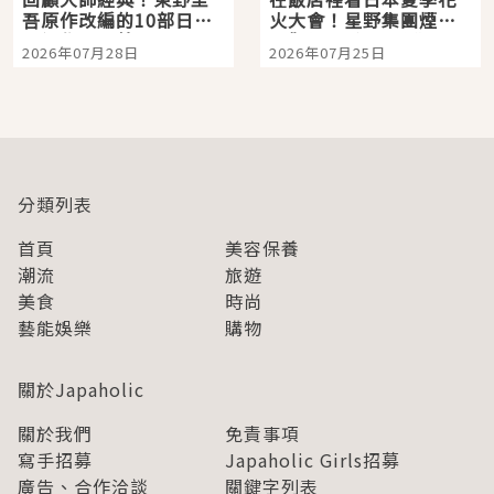
吾原作改編的10部日本
火大會！星野集團煙火
影視作品推薦
景觀飯店6選，讓你不用
2026年07月28日
2026年07月25日
人擠人悠閒欣賞
分類列表
首頁
美容保養
潮流
旅遊
美食
時尚
藝能娛樂
購物
關於Japaholic
關於我們
免責事項
寫手招募
Japaholic Girls招募
廣告、合作洽談
關鍵字列表