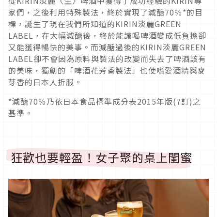
從KIRIN淡麗〈生〉啤酒中獲得了成功經驗的KIRIN專
家們，之後利用特殊製法，終於實現了減醣70％*的目
標，誕生了現在我們所知道的KIRIN淡麗GREEN
LABEL，在大幅減醣後，終於能讓喝啤酒變成低負擔卻
又能獲得暢快的美事。而減醣過後的KIRIN淡麗GREEN
LABEL卻不會因為原料與製法的改變而失去了啤酒該有
的美味，獨創的「啤酒花芳香製法」也使嗜愛酒精與麥
芽香的日本人折服。
*減醣70％乃依日本食品標準成分表2015年版(7訂)之
基準。
狂歡也要輕盈！女子聚的桌上閨蜜