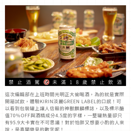
這次編輯部在上班時間光明正大偷喝酒，為的就是實際
開箱試飲，體驗KIRIN淡麗GREEN LABEL的口感！可
以看到包裝罐上讓人信賴的神獸麒麟標誌，以及標示醣
值70％OFF與酒精成分4.5度的字樣，一整罐熱量卻只
有95.9大卡實在不可思議！對於怕胖又想要小酌的人來
說，是喜聞樂見的數字呢！