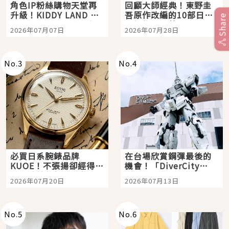
角色IP粉絲購物天堂再
回顧大師經典！東野圭
升級！KIDDY LAND 原
吾原作改編的10部日本
Share
宿店吉伊卡哇迎客，新
影視作品推薦
2026年07月07日
2026年07月28日
開幕 OMOKADO 店3分
即達
No.
3
No.
4
必買日系腕錶品牌
在台場欣賞鋼彈最後的
KUOE！不張揚卻經得起
機會！「DiverCity
時間洗鍊的經典之作五
Tokyo Plaza」搭船、
2026年07月20日
2026年07月13日
選
購物、美食及夜景，一
次全體驗
No.
5
No.
6