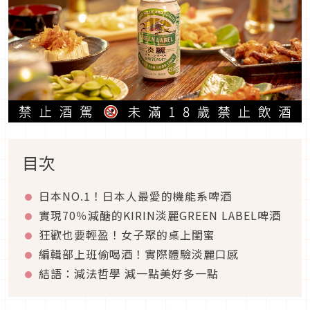
目次
日本NO.1！日本人最愛的機能系啤酒
實現70％減醣的KIRIN淡麗GREEN LABEL啤酒
狂歡也要輕盈！女子聚的桌上閨蜜
編輯部上班偷喝酒！實際體驗淡麗口感
結語：減法哲學 減一點美好多一點