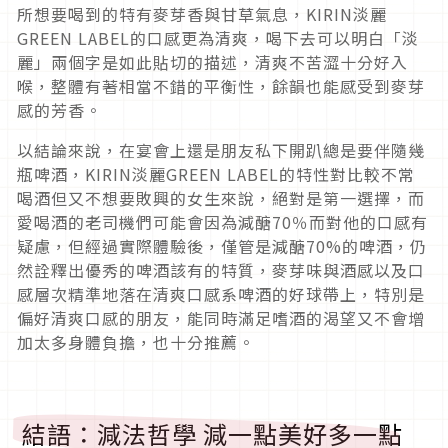
所想要喝到的特有麥芽香與甘草氣息，KIRIN淡麗
GREEN LABEL的口感更為清爽，喝下去可以明白「淡
麗」兩個字是如此貼切的描述，清爽不苦澀十分好入
喉，整體有著相當不錯的平衡性，餘韻也能感受到麥芽
感的芳香。
以結論來說，在宴會上還是朋友私下開趴總是要伴隨幾
瓶啤酒，KIRIN淡麗GREEN LABEL的特性對比較不常
喝酒但又不想要敗興的女生來說，絕對是第一選擇，而
愛喝酒的老司機們可能會因為減醣70％而對他的口感有
疑慮，但經過實際體驗後，僅管是減醣70%的啤酒，仍
然詮釋出優秀的啤酒該有的特質，麥芽味與酒感以及口
感層次精準地落在清爽口感系啤酒的好球帶上，特別是
偏好清爽口感的朋友，能同時滿足嗜酒的渴望又不會增
加太多身體負擔，也十分推薦。
結語：減法哲學 減一點美好多一點