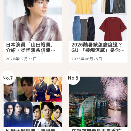
日本演員「山田裕貴」
2026酷暑該怎麼度過？
介紹，從怪演系俳優走
GU 「接觸涼感」是你的
向國民級日劇主角
夏日救星
2026年07月24日
2026年06月25日
No.
7
No.
8
回顧大師經典！東野圭
在飯店裡看日本夏季花