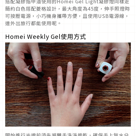
搭配凝膠指甲油使用的Homei Gel Light凝膠燈同樣走
簡約白色搭配菱格設計，最大角度為45度，伸手照燈時
可按壓電源，小巧機身攜帶方便，且使用USB電源線，
連外出旅行都能使用呢。
Homei Weekly Gel使用方式
開始進行光撩前須先將雙手洗淨擦乾，確保手上無水分