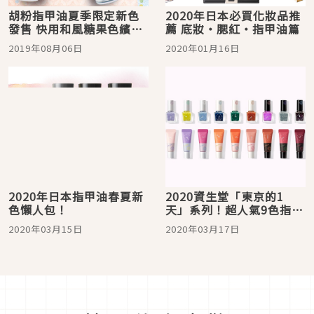
胡粉指甲油夏季限定新色
2020年日本必買化妝品推
發售 快用和風糖果色繽紛
薦 底妝・腮紅・指甲油篇
一夏
2019年08月06日
2020年01月16日
2020年日本指甲油春夏新
2020資生堂「東京的1
色懶人包！
天」系列！超人氣9色指甲
油×唇膏
2020年03月15日
2020年03月17日