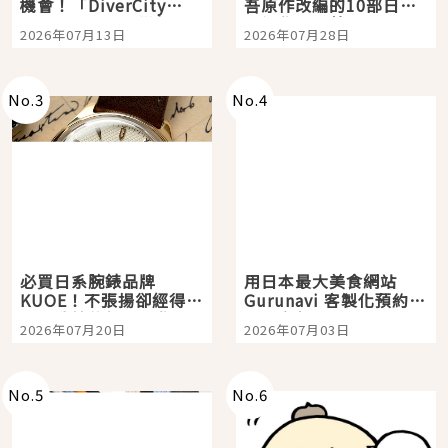
機會！「DiverCity
吾原作改編的10部日本
Tokyo Plaza」搭船、
影視作品推薦
2026年07月13日
2026年07月28日
購物、美食及夜景，一
次全體驗
No.
3
No.
4
必買日系腕錶品牌
用日本最大美食網站
KUOE！不張揚卻經得起
Gurunavi 客製化預約九
時間洗鍊的經典之作五
大都市餐廳，打造專屬
2026年07月20日
2026年07月03日
選
美食體驗！
No.
5
No.
6