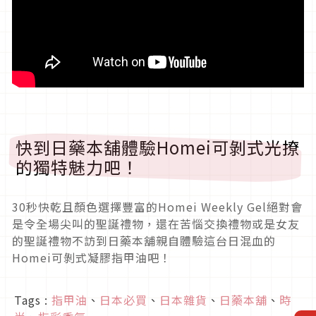
快到日藥本舖體驗Homei可剝式光撩
的獨特魅力吧！
30秒快乾且顏色選擇豐富的Homei Weekly Gel絕對會
是令全場尖叫的聖誕禮物，還在苦惱交換禮物或是女友
的聖誕禮物不訪到日藥本舖親自體驗這台日混血的
Homei可剝式凝膠指甲油吧！
Tags :
指甲油
、
日本必買
、
日本雜貨
、
日藥本舖
、
時