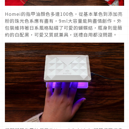
Homei的指甲油顏色多達100色，從基本單色到添加亮
粉的珠光色系應有盡有，9ml大容量能夠盡情創作。外
包裝維持著日系風格點綴了可愛的蝴蝶結，瓶身則是簡
約的白配黑，可愛又質感兼具，送禮自用都沒問題。