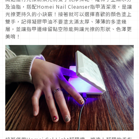
及油脂，搭配Homei Nail Cleanser指甲清潔液，是讓
光撩更持久的小訣竅！接著就可以選擇喜歡的顏色塗上
雙手，記得凝膠甲油不要塗太滿太厚、薄薄的多塗幾
層，並讓指甲邊緣留點空隙能夠讓光撩的形狀、色澤更
美唷！