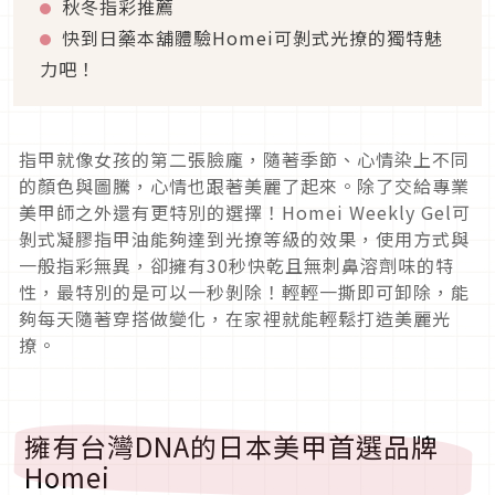
秋冬指彩推薦
快到日藥本舖體驗Homei可剝式光撩的獨特魅
力吧！
指甲就像女孩的第二張臉龐，隨著季節、心情染上不同
的顏色與圖騰，心情也跟著美麗了起來。除了交給專業
美甲師之外還有更特別的選擇！Homei Weekly Gel可
剝式凝膠指甲油能夠達到光撩等級的效果，使用方式與
一般指彩無異，卻擁有30秒快乾且無刺鼻溶劑味的特
性，最特別的是可以一秒剝除！輕輕一撕即可卸除，能
夠每天隨著穿搭做變化，在家裡就能輕鬆打造美麗光
撩。
擁有台灣DNA的日本美甲首選品牌
Homei