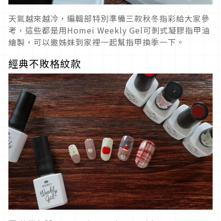
天氣越來越冷，編輯部特別準備三款秋冬指彩給大家參
考，這些都是用Homei Weekly Gel可剝式凝膠指甲油
繪製，可以邀姊妹到家裡一起幫指甲換季一下。
經典不敗格紋款