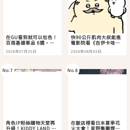
在GU看到就可以包色！
快90公斤肌肉大叔能進
百搭基礎單品 6選，閉
電影院看《吉伊卡哇》
眼全收也不心疼
嗎？日本重金屬樂團
2026年07月25日
2026年08月03日
「打首」會長與nagano
老師一同給出了答案
No.
7
No.
8
角色IP粉絲購物天堂再
在飯店裡看日本夏季花
升級！KIDDY LAND 原
火大會！星野集團煙火