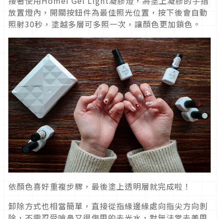
接著使用Homei Gel Light凝膠燈，將塗上凝膠的手指
放置燈內，開關按鈕件為最佳照光位置，按下後會自動
照射30秒，塗越多層可多照一次，讓顏色更加鎖色。
依顏色喜好重複步驟，最後塗上透明層就完成啦！
卸除方式也相當簡單，直接從指緣邊緣處向指尖方向剝
除，不需忍受嗆鼻又很傷甲的去光水，對無法常去美甲