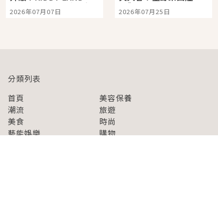
宿店吉伊卡哇迎客，新
景觀飯店6選，讓你不用
2026年07月07日
2026年07月25日
開幕 OMOKADO 店3分
人擠人悠閒欣賞
即達
分類列表
首頁
美容保養
潮流
旅遊
美食
時尚
藝能娛樂
購物
關於Japaholic
關於我們
免責事項
寫手招募
Japaholic Girls招募
廣告、合作洽談
關鍵字列表
お問い合わせ