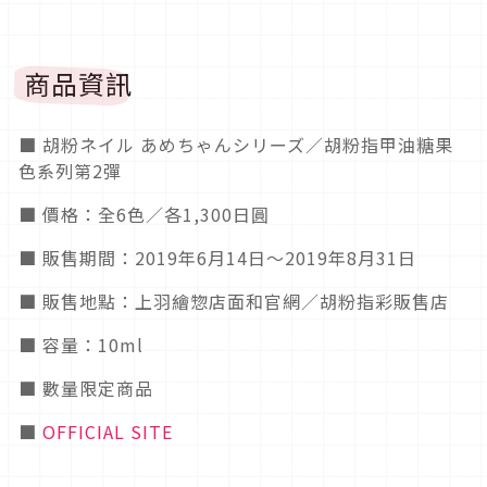
商品資訊
■ 胡粉ネイル あめちゃんシリーズ／胡粉指甲油糖果
色系列第2彈
■ 價格：全6色／各1,300日圓
■ 販售期間：2019年6月14日～2019年8月31日
■ 販售地點：上羽繪惣店面和官網／胡粉指彩販售店
■ 容量：10ml
■ 數量限定商品
■
OFFICIAL SITE