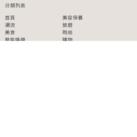
分類列表
首頁
美容保養
潮流
旅遊
美食
時尚
藝能娛樂
購物
關於Japaholic
關於我們
免責事項
寫手招募
Japaholic Girls招募
廣告、合作洽談
關鍵字列表
お問い合わせ