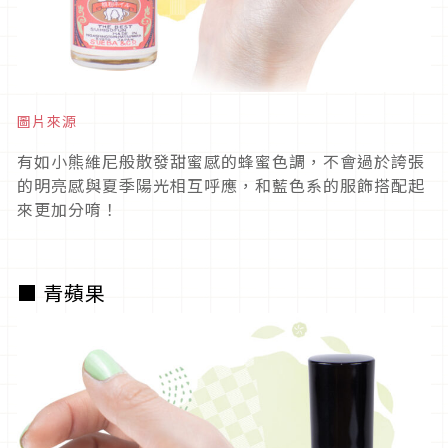
圖片來源
有如小熊維尼般散發甜蜜感的蜂蜜色調，不會過於誇張
的明亮感與夏季陽光相互呼應，和藍色系的服飾搭配起
來更加分唷！
■ 青蘋果