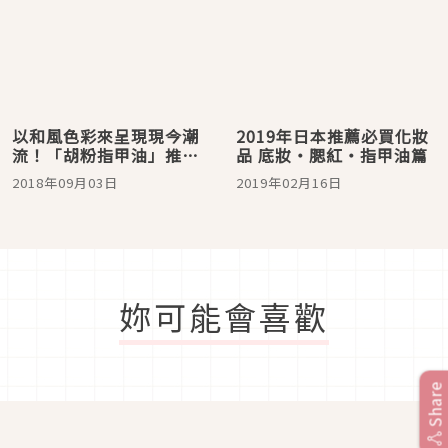
以和風色彩來呈現現今潮
2019年日本推薦必買化妝
流！「胡粉指甲油」推出
品 底妝・腮紅・指甲油篇
秋冬限定色
2018年09月03日
2019年02月16日
妳可能會喜歡
Share