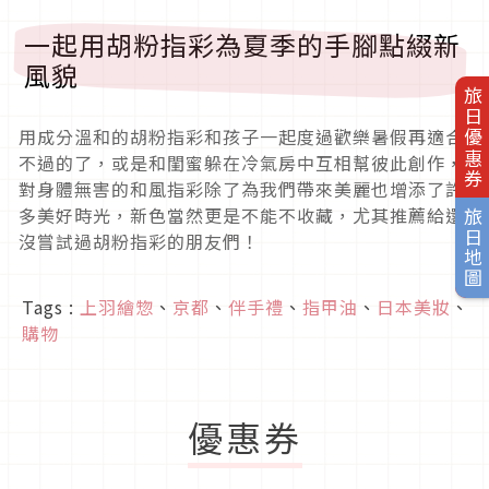
一起用胡粉指彩為夏季的手腳點綴新
風貌
旅日優惠券
用成分溫和的胡粉指彩和孩子一起度過歡樂暑假再適合
不過的了，或是和閨蜜躲在冷氣房中互相幫彼此創作，
對身體無害的和風指彩除了為我們帶來美麗也增添了許
多美好時光，新色當然更是不能不收藏，尤其推薦給還
旅日地圖
沒嘗試過胡粉指彩的朋友們！
Tags :
上羽繪惣
、
京都
、
伴手禮
、
指甲油
、
日本美妝
、
購物
優惠券