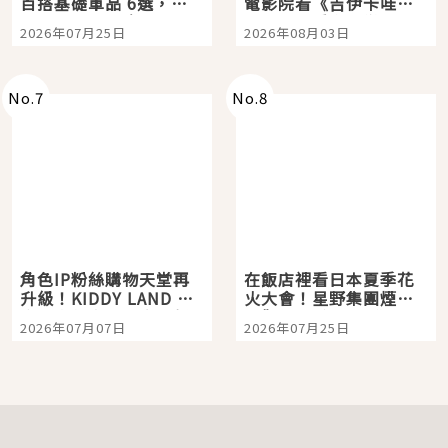
百搭基礎單品 6選，閉
電影院看《吉伊卡哇》
眼全收也不心疼
嗎？日本重金屬樂團
2026年07月25日
2026年08月03日
「打首」會長與nagano
老師一同給出了答案
No.
7
No.
8
角色IP粉絲購物天堂再
在飯店裡看日本夏季花
升級！KIDDY LAND 原
火大會！星野集團煙火
宿店吉伊卡哇迎客，新
景觀飯店6選，讓你不用
2026年07月07日
2026年07月25日
開幕 OMOKADO 店3分
人擠人悠閒欣賞
即達