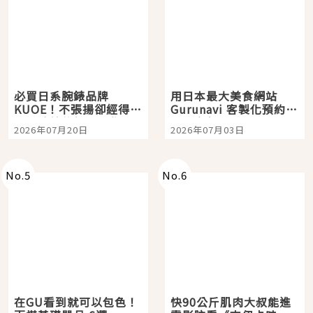
必買日系腕錶品牌
用日本最大美食網站
KUOE！不張揚卻經得起
Gurunavi 客製化預約九
時間洗鍊的經典之作五
大都市餐廳，打造專屬
2026年07月20日
2026年07月03日
選
美食體驗！
No.
5
No.
6
在GU看到就可以包色！
快90公斤肌肉大叔能進