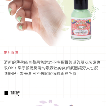
圖片來源
清新的薄荷綠青蘋果色對於不擅長甜美派的朋友來說也
很OK，舉手投足間隱約散發出的爽朗氛圍讓旁人也感
到舒服，趁著夏日不妨試試這款新鮮色彩。
■ 藍莓