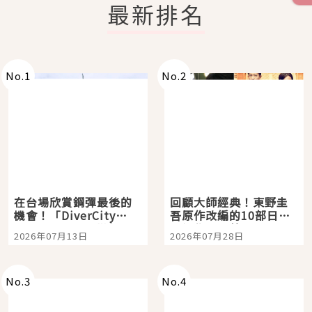
最新排名
No.
1
No.
2
在台場欣賞鋼彈最後的
回顧大師經典！東野圭
機會！「DiverCity
吾原作改編的10部日本
Tokyo Plaza」搭船、
影視作品推薦
2026年07月13日
2026年07月28日
購物、美食及夜景，一
次全體驗
No.
3
No.
4