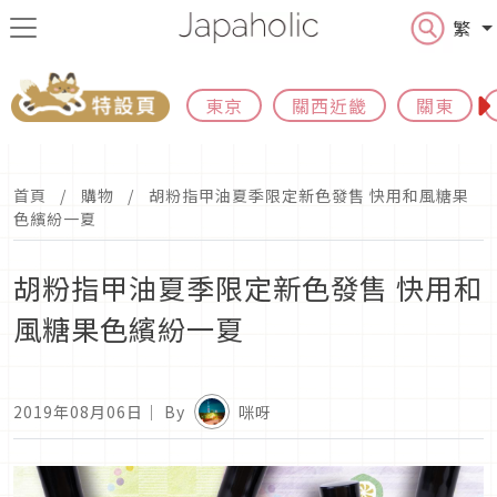
繁
東京
關西近畿
關東
首頁
購物
胡粉指甲油夏季限定新色發售 快用和風糖果
色繽紛一夏
胡粉指甲油夏季限定新色發售 快用和
風糖果色繽紛一夏
2019年08月06日
｜ By
咪呀