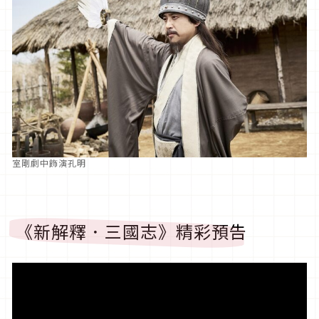
室剛劇中飾演孔明
《新解釋．三國志》精彩預告