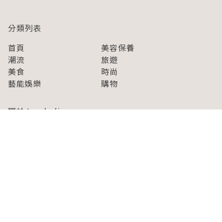
分類列表
首頁
美容保養
潮流
旅遊
美食
時尚
藝能娛樂
購物
關於Japaholic
關於我們
免責事項
寫手招募
Japaholic Girls招募
廣告、合作洽談
關鍵字列表
お問い合わせ