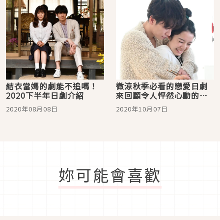
結衣當媽的劇能不追嗎！
微涼秋季必看的戀愛日劇
2020下半年日劇介紹
來回顧令人怦然心動的
「背後抱」吧！
2020年08月08日
2020年10月07日
妳可能會喜歡