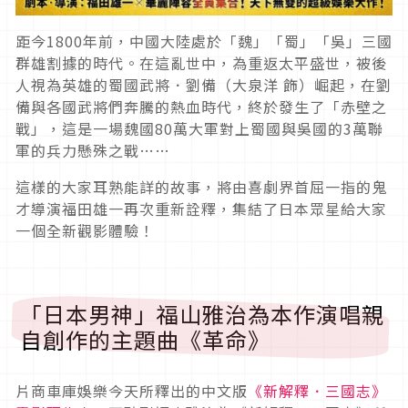
距今1800年前，中國大陸處於「魏」「蜀」「吳」三國
群雄割據的時代。在這亂世中，為重返太平盛世，被後
人視為英雄的蜀國武將．劉備（大泉洋 飾）崛起，在劉
備與各國武將們奔騰的熱血時代，終於發生了「赤壁之
戰」，這是一場魏國80萬大軍對上蜀國與吳國的3萬聯
軍的兵力懸殊之戰……
這樣的大家耳熟能詳的故事，將由喜劇界首屈一指的鬼
才導演福田雄一再次重新詮釋，集結了日本眾星給大家
一個全新觀影體驗！
「日本男神」福山雅治為本作演唱親
自創作的主題曲《革命》
片商車庫娛樂今天所釋出的中文版
《新解釋．三國志》