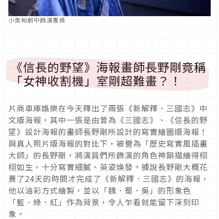
小栗旬劇中飾演曹操
《信長的野望》海報畫師長野剛竟稱
「女神收割機」室剛超難畫？！
片商車庫娛樂在今天釋出了兩張《新解釋．三國志》中
文版海報，其中一張是由曾為《三國志》、《信長的野
望》設計海報的畫師長野剛所設計的寫實繪圖版海報！
與真人照片版海報的對比下，被譽為「歷史寫實風插畫
大師」的長野剛，將演員們所飾演的角色神韻描繪得栩
栩如生，十分寫實細膩、英姿煥發。據說長野剛大概花
費了24天的時間才完成了《新解釋．三國志》的海報，
他以油彩方式繪製，並以「魏．蜀．吳」的形象色
「藍．綠．紅」作為背景，令人乍看就能留下深刻印
象。