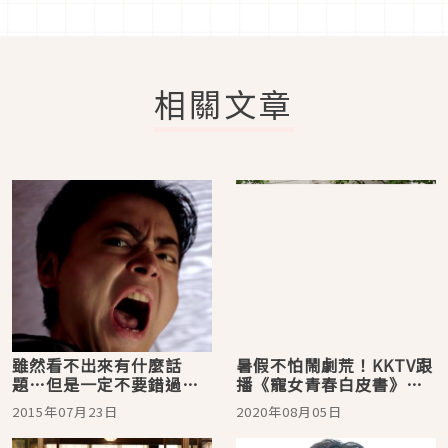
相關文章
雖然看不出來有什麼話
暑假不怕鬧劇荒！KKTV跟
題…但是一定不要錯過看
播《寵女青春白皮書》、
山田孝之的最新『PS4』
《40萬公里彼方之戀》輕
2015年07月23日
2020年08月05日
廣告劇作~對蝙蝠俠那炸裂
鬆戀愛陪你消暑
般的愛!!