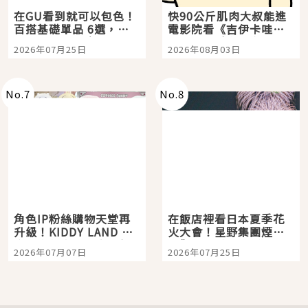
在GU看到就可以包色！
快90公斤肌肉大叔能進
百搭基礎單品 6選，閉
電影院看《吉伊卡哇》
眼全收也不心疼
嗎？日本重金屬樂團
2026年07月25日
2026年08月03日
「打首」會長與nagano
老師一同給出了答案
No.
7
No.
8
角色IP粉絲購物天堂再
在飯店裡看日本夏季花
升級！KIDDY LAND 原
火大會！星野集團煙火
宿店吉伊卡哇迎客，新
景觀飯店6選，讓你不用
2026年07月07日
2026年07月25日
開幕 OMOKADO 店3分
人擠人悠閒欣賞
即達