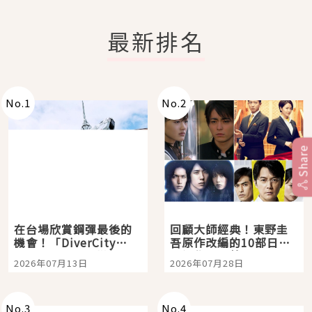
最新排名
No.
1
No.
2
Share
在台場欣賞鋼彈最後的
回顧大師經典！東野圭
機會！「DiverCity
吾原作改編的10部日本
Tokyo Plaza」搭船、
影視作品推薦
2026年07月13日
2026年07月28日
購物、美食及夜景，一
次全體驗
No.
3
No.
4