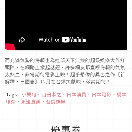
而充滿氣勢的海報也為這部天下無雙的超級娛樂大作打
頭陣，在網路上掀起話題，許多網友都直呼海報的氣氛
太熱血，非常期待電影上映！超乎想像的異色之作《新
解釋．三國志》12月在台爆笑獻映，敬請期待！
Tags :
小栗旬
、
山田孝之
、
日本演員
、
日本電影
、
橋本
環奈
、
渡邊直美
、
藝能娛樂
優惠券