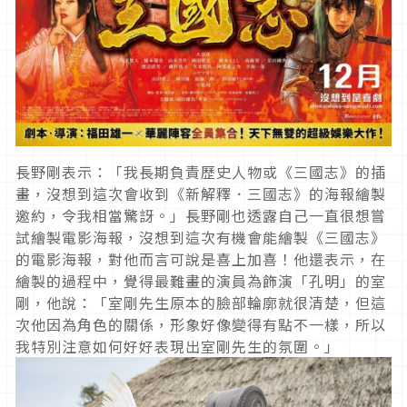
長野剛表示：「我長期負責歷史人物或《三國志》的插
畫，沒想到這次會收到《新解釋．三國志》的海報繪製
邀約，令我相當驚訝。」長野剛也透露自己一直很想嘗
試繪製電影海報，沒想到這次有機會能繪製《三國志》
的電影海報，對他而言可說是喜上加喜！他還表示，在
繪製的過程中，覺得最難畫的演員為飾演「孔明」的室
剛，他說：「室剛先生原本的臉部輪廓就很清楚，但這
次他因為角色的關係，形象好像變得有點不一樣，所以
我特別注意如何好好表現出室剛先生的氛圍。」