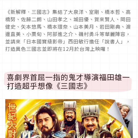
《新解釋．三國志》集結了大泉洋、室剛、橋本哲、高
橋努、佐藤二朗、山田孝之、城田優、賀來賢人、岡田
健史、矢本悠馬、橋本環奈、山本美月、岩田剛典、渡
邊直美、小栗旬、阿部進之介、磯村勇斗等華麗陣容，
並請來「日本國寶級影帝」西田敏行擔任「說書人」，
打造異色三國志並即將在12月於台灣上映囉！
喜劇界首屈一指的鬼才導演福田雄一
打造超乎想像《三國志》