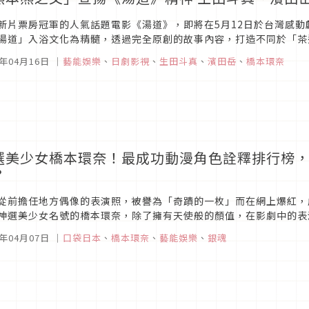
新片票房冠軍的人氣話題電影《湯道》，即將在5月12日於台灣感動
湯道」入浴文化為精髓，透過完全原創的故事內容，打造不同於「茶
勢必讓觀眾耳目一新。尤其本片可說是近年來台前幕後最堅強的製作陣容
3年04月16日
｜
藝能娛樂
、
日劇影視
、
生田斗真
、
濱田岳
、
橋本環奈
選美少女橋本環奈！最成功動漫角色詮釋排行榜
？
從前擔任地方偶像的表演照，被譽為「奇蹟的一枚」而在網上爆紅，
神選美少女名號的橋本環奈，除了擁有天使般的顏值，在影劇中的表
思議的美麗容顏，彷彿從漫畫中走出來的橋本環奈，自出道至今出演過
1年04月07日
｜
口袋日本
、
橋本環奈
、
藝能娛樂
、
銀魂