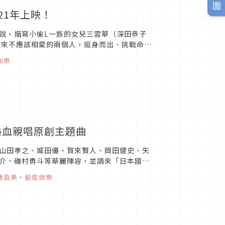
21年上映！
說，描寫小偷L一族的女兒三雲華（深田恭子
本來不應該相愛的兩個人，挺身而出、挑戰命運
美又歡樂的愛情喜劇圖片...
娛樂
熱血親唱原創主題曲
山田孝之、城田優、賀來賢人、岡田健史、矢
介、磯村勇斗等華麗陣容，並請來「日本國寶
映囉！喜劇界首屈一指的鬼...
邊直美
、
藝能娛樂