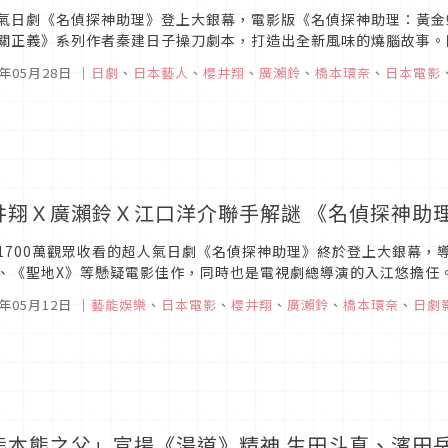
氣日劇《名偵探神助理》登上大銀幕，電影版《名偵探神助理：黃金
關正義》系列作者秦建日子操刀劇本，打造出全新風味的燒腦故事。
、江口洋介，將再次攜手克服重重難關，解開難解之謎。劇中高人氣角色
3年05月28日
｜
日劇
、
日本藝人
、
櫻井翔
、
廣瀨鈴
、
橋本環奈
、
日本電影
井翔Ｘ廣瀨鈴Ｘ江口洋介聯手解謎 《名偵探神助
1700萬觀眾收看的超人氣日劇《名偵探神助理》終於登上大銀幕，
、《聖地X》等懸疑電影佳作，同時也是電視劇總導演的入江悠擔任
劇本。集結原班豪華卡司：廣瀨鈴、櫻井翔、江口洋介、勝地涼、中村
3年05月12日
｜
藝能娛樂
、
日本電影
、
櫻井翔
、
廣瀨鈴
、
橋本環奈
、
日劇
熊本熊之父」宣揚《湯道》精神 生田斗真、濱田