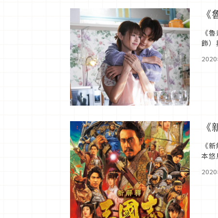
《
《魯
飾）
的阻
202
《
《新
本悠
級影
202