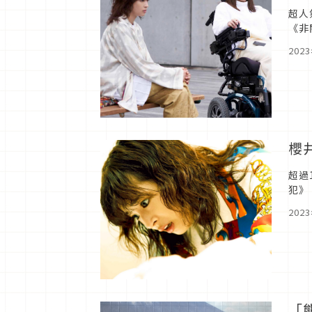
超人
《非
井翔
202
櫻
超過
犯》
操刀
202
「