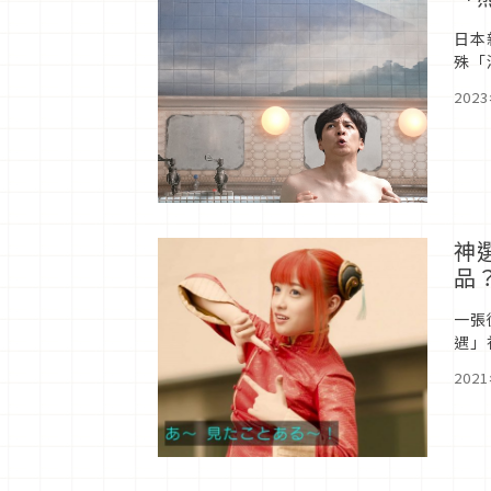
日本
殊「
化，
202
神
品
一張
遇」
不可
202