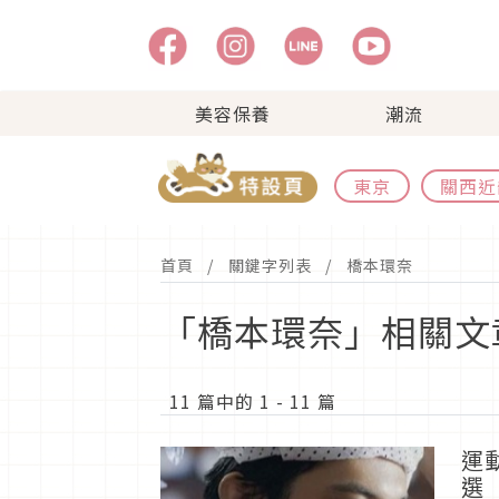
美容保養
潮流
東京
關西近
首頁
關鍵字列表
橋本環奈
「橋本環奈」相關文
11 篇中的 1 - 11 篇
運
選