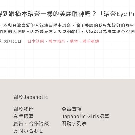
得到跟橋本環奈一樣的美麗眼神嗎？「環奈Eye Pro
日本和台灣喜愛的人氣演員橋本環奈，除了美麗的臉蛋和姣好的身材
珀色的大眼睛。因為是東方人少見的顏色，大家都以為橋本環奈的眼
的時後，更是引起千萬人士哀號，直呼環奈真的是太幸運了。聽到大家心
0年03月11日
｜
日本話題
、
橋本環奈
、
購物
、
隱形眼鏡
關於Japaholic
關於我們
免責事項
寫手招募
Japaholic Girls招募
廣告、合作洽談
關鍵字列表
お問い合わせ