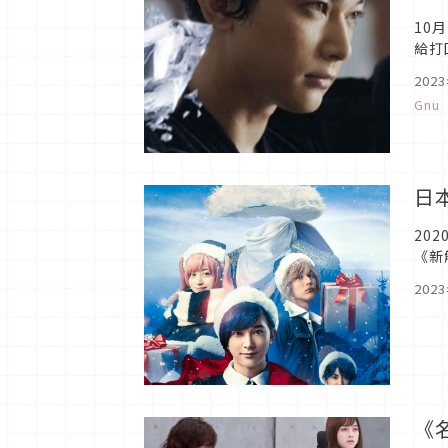
10
給打
202
Gnu
日
20
《新
家中
202
《