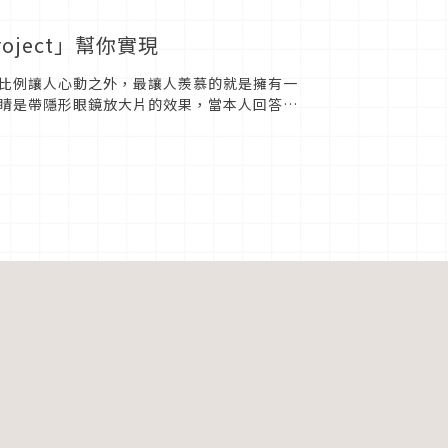
ject」幫你實現
比例讓人心動之外，最讓人羨慕的就是擁有一
睛是帶隱形眼鏡放大片的效果，當本人回答是
聲的ROHTO樂敦製藥，...