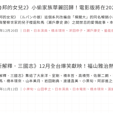
魯邦的女兒2》小偷家族華麗回歸！電影版將在20
邦的女兒》（ルパンの娘）這個系列改編自「橫關大」的同名暢銷小
與警察世家的兒子櫻庭和馬（瀨戶康史 飾）之間禁忌的愛情故事。
撓，轟轟烈烈的戀愛過程，堪稱令和時代的「羅密歐與茱麗葉」。既淒
0年12月20日
｜
日劇
、
日本演員
、
橋本環奈
、
深田恭子
、
瀨戶康史
、
藝能
新解釋．三國志》12月全台爆笑獻映！福山雅治
解釋．三國志》集結了大泉洋、室剛、橋本哲、高橋努、佐藤二朗、
馬、橋本環奈、山本美月、岩田剛典、渡邊直美、小栗旬、阿部進之
帝」西田敏行擔任「說書人」，打造異色三國志並即將在12月於台灣上
0年11月12日
｜
小栗旬
、
山田孝之
、
日本演員
、
日本電影
、
橋本環奈
、
渡