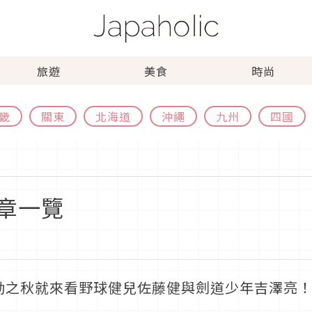
旅遊
美食
時尚
畿
關東
北海道
沖繩
九州
四國
章一覽
動之秋就來看野球健兒佐藤健與劍道少年吉澤亮！2