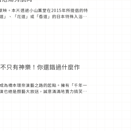
獻映。本片透過小山薰堂在2015年所提倡的特
道」、「花道」或「香道」的日本特殊入浴文
，找來《HERO》...
，不只有神樂！你還錯過什麼作
成為橋本環奈演藝之路的起點。擁有「千年一
演也總是顏藝大放送，誠意滿滿地賣力搞笑！
許多漫改角色都讓人印象深刻...