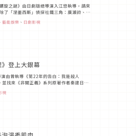
螺旋之謎》由日劇版總導演入江悠執導，請來
除了「涅墨西斯」偵探社鐵三角：廣瀨鈴、櫻
朋美（橋本環奈 飾）、星...
、
藝能娛樂
、
日劇影視
理》登上大銀幕
導演由曾執導《第22年的告白：我是殺人
。並找來《非關正義》系列原著作者秦建日子
蒼、大島優子、橋本環奈、真...
影視
岳泡湯秀肌肉