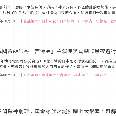
月的前半，歷經了兩波連假、迎來了神清氣爽、心寬體胖的狀態後，
回原形了呢？為了能順利揮別這類沮喪的心情，就讓我們一起來觀賞
3年10月30日
｜
藝能娛樂
、
日劇影視
、
日本演員
、
日本廣告
、
佐藤健
、
吉
本國寶級帥哥「吉澤亮」主演爆笑喜劇《黑夜遊行
20年執導電影總票房突破100億日幣的日本鬼才導演福田雄一，曾
解釋‧三國志》等多部膾炙人口的喜劇作品，這次推出聖誕爆笑喜劇
村光的人氣作品。
3年08月18日
｜
日本電影
、
藝能娛樂
、
吉澤亮
、
橋本環奈
、
日劇影視
名偵探神助理：黃金螺旋之謎》躍上大銀幕，難