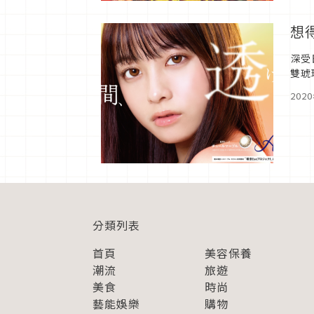
想
深受
雙琥
裸眼
202
分類列表
首頁
美容保養
潮流
旅遊
美食
時尚
藝能娛樂
購物