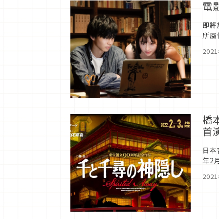
電
即將
所屬
超過
202
橋
首
日本
年2
式，
202