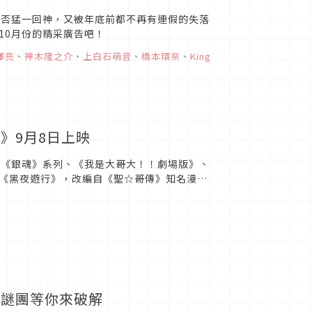
是否猛一回神，又被年底前都不再有連假的失落
10月份的精采廣告吧！
澤亮
、
神木隆之介
、
上白石萌音
、
橋本環奈
、
King
》9月8日上映
推出《銀魂》系列、《我是大哥大！！劇場版》、
《黑夜遊行》，改編自《聖☆哥傳》知名漫畫
解謎團等你來破解