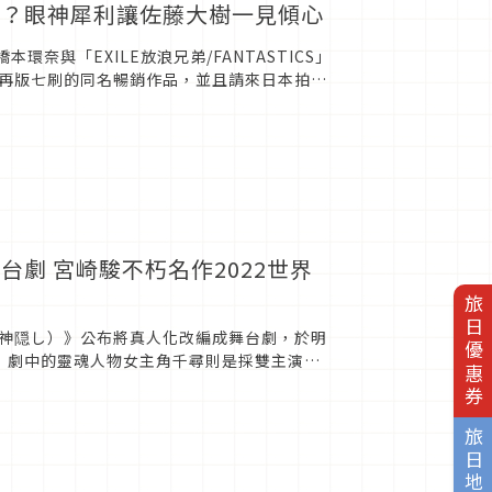
的？眼神犀利讓佐藤大樹一見傾心
奈與「EXILE放浪兄弟/FANTASTICS」
再版七刷的同名暢銷作品，並且請來日本拍攝
劇 宮崎駿不朽名作2022世界
旅日優惠券
神隠し）》公布將真人化改編成舞台劇，於明
，劇中的靈魂人物女主角千尋則是採雙主演模
目光！《神隱少女》舞台劇改...
旅日地圖