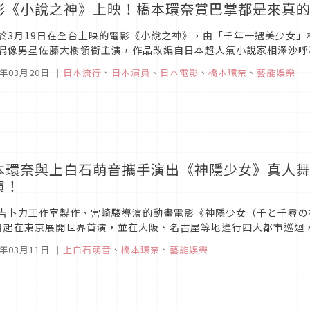
影《小說之神》上映！橋本環奈賞巴掌都是來真
於3月19日在全台上映的電影《小說之神》，由「千年一遇美少女」橋本環
偶像男星佐藤大樹領銜主演，作品改編自日本超人氣小說家相澤沙呼
500支MV與《HiGH & LOW熱血街頭系列》的大導演久保茂...
1年03月20日
｜
日本流行
、
日本演員
、
日本電影
、
橋本環奈
、
藝能娛樂
本環奈與上白石萌音攜手演出《神隱少女》真人舞台
演！
吉卜力工作室製作、宮崎駿導演的動畫電影《神隱少女（千と千尋の
月起在東京展開世界首演，並在大阪、名古屋等地進行四大都市巡迴
由橋本環奈與上白石萌音擔綱演出，此消息一出立刻吸引全世界影迷的
1年03月11日
｜
上白石萌音
、
橋本環奈
、
藝能娛樂