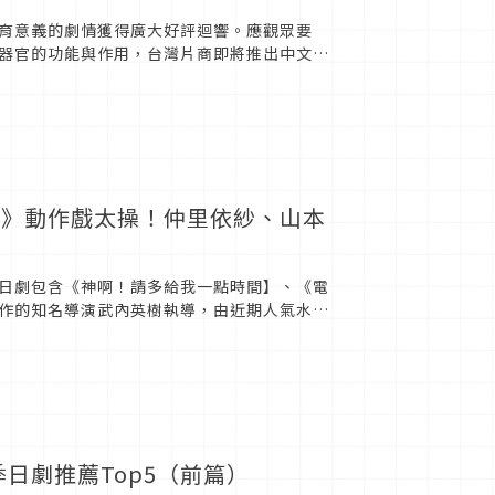
育意義的劇情獲得廣大好評迴響。應觀眾要
器官的功能與作用，台灣片商即將推出中文配
《工作細胞》中文配音版將於5...
胞》動作戲太操！仲里依紗、山本
日劇包含《神啊！請多給我一點時間】、《電
作的知名導演武內英樹執導，由近期人氣水漲
帥氣勇敢的白血球，打造一場...
日劇推薦Top5（前篇）