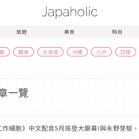
旅遊
美食
時尚
畿
關東
北海道
沖繩
九州
四國
章一覽
工作細胞》中文配音5月底登大銀幕!與永野芽郁