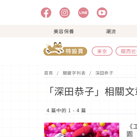
美容保養
潮流
東京
關西近
首頁
關鍵字列表
深田恭子
「深田恭子」相關文
4 篇中的 1 - 4 篇
《
園