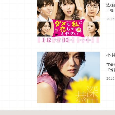
這樣
手機
To
201
不
在最
「像
201