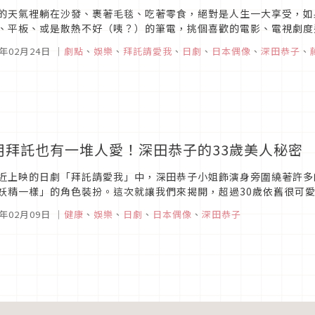
的天氣裡躺在沙發、裹著毛毯、吃著零食，絕對是人生一大享受，如
、平板、或是散熱不好（咦？）的筆電，挑個喜歡的電影、電視劇度
p5 請跟沒用的我談戀愛（拜託請愛我）推薦族群：擁有一顆少女心的你播
6年02月24日
｜
劇點
、
娛樂
、
拜託請愛我
、
日劇
、
日本偶像
、
深田恭子
、
用拜託也有一堆人愛！深田恭子的33歲美人秘密
近上映的日劇「拜託請愛我」中，深田恭子小姐飾演身旁圍繞著許多
妖精一樣」的角色裝扮。這次就讓我們來揭開，超過30歲依舊很可
6年02月09日
｜
健康
、
娛樂
、
日劇
、
日本偶像
、
深田恭子