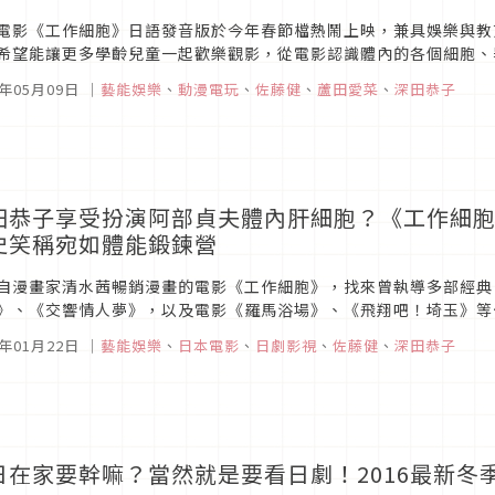
電影《工作細胞》日語發音版於今年春節檔熱鬧上映，兼具娛樂與教
希望能讓更多學齡兒童一起歡樂觀影，從電影認識體內的各個細胞、
，邀請大朋友、小朋友一起再次暢遊最有趣的「工作細胞夢想樂園」！
5年05月09日
｜
藝能娛樂
、
動漫電玩
、
佐藤健
、
蘆田愛菜
、
深田恭子
田恭子享受扮演阿部貞夫體內肝細胞？《工作細
史笑稱宛如體能鍛鍊營
自漫畫家清水茜暢銷漫畫的電影《工作細胞》，找來曾執導多部經典
》、《交響情人夢》，以及電影《羅馬浴場》、《飛翔吧！埼玉》等
的透明系女星永野芽郁飾演可愛甜美的紅血球、實力派男星佐藤健飾演
5年01月22日
｜
藝能娛樂
、
日本電影
、
日劇影視
、
佐藤健
、
深田恭子
日在家要幹嘛？當然就是要看日劇！2016最新冬季