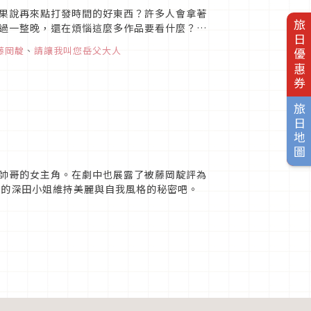
果說再來點打發時間的好東西？許多人會拿著
旅日優惠券
過一整晚，還在煩惱這麼多作品要看什麼？
出時間：每週二22:0...
藤岡靛
、
請讓我叫您岳父大人
旅日地圖
帥哥的女主角。在劇中也展露了被藤岡靛評為
愛的深田小姐維持美麗與自我風格的秘密吧。