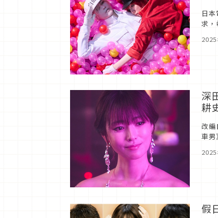
日本
求，
音版
202
深
耕
改編
車男
船高
202
假