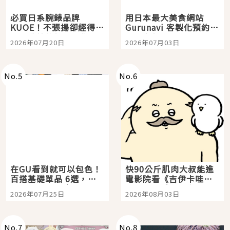
必買日系腕錶品牌
用日本最大美食網站
KUOE！不張揚卻經得起
Gurunavi 客製化預約九
時間洗鍊的經典之作五
大都市餐廳，打造專屬
2026年07月20日
2026年07月03日
選
美食體驗！
No.
5
No.
6
在GU看到就可以包色！
快90公斤肌肉大叔能進
百搭基礎單品 6選，閉
電影院看《吉伊卡哇》
眼全收也不心疼
嗎？日本重金屬樂團
2026年07月25日
2026年08月03日
「打首」會長與nagano
老師一同給出了答案
No.
7
No.
8