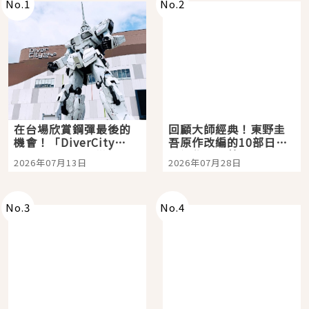
No.
1
No.
2
在台場欣賞鋼彈最後的
回顧大師經典！東野圭
機會！「DiverCity
吾原作改編的10部日本
Tokyo Plaza」搭船、
影視作品推薦
2026年07月13日
2026年07月28日
購物、美食及夜景，一
次全體驗
No.
3
No.
4