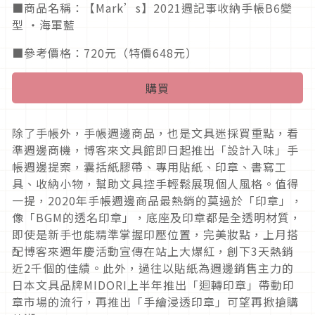
■商品名稱：【Mark’s】2021週記事收納手帳B6變
型 ‧海軍藍
■參考價格：720元（特價648元）
購買
除了手帳外，手帳週邊商品，也是文具迷採買重點，看
準週邊商機，博客來文具館即日起推出「設計入味」手
帳週邊提案，囊括紙膠帶、專用貼紙、印章、書寫工
具、收納小物，幫助文具控手輕鬆展現個人風格。值得
一提，2020年手帳週邊商品最熱銷的莫過於「印章」，
像「BGM的透名印章」，底座及印章都是全透明材質，
即使是新手也能精準掌握印壓位置，完美妝點，上月搭
配博客來週年慶活動宣傳在站上大爆紅，創下3天熱銷
近2千個的佳績。此外，過往以貼紙為週邊銷售主力的
日本文具品牌MIDORI上半年推出「迴轉印章」帶動印
章市場的流行，再推出「手繪浸透印章」可望再掀搶購