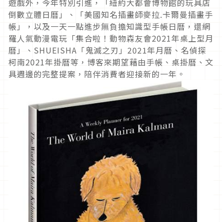
遊戲外，今年特別引進，「紐約大都會博物館的玩具店
倒數立體日曆」、「美國知名插畫師麥拉.卡爾曼插畫手
帳」，以及一天一點進步無負擔知識型手帳日曆，還網
羅人氣動漫電玩「集合啦！動物森友會2021年桌上型月
曆」、SHUEISHA「鬼滅之刃」2021年月曆、名偵探
柯南2021年掛曆等，博客來期望藉由手帳、桌掛曆、文
具週邊的完整提案，陪伴消費者迎接新的一年。