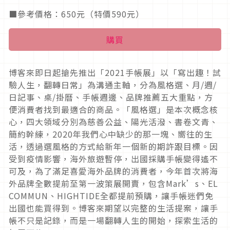
■參考價格：650元（特價590元）
購買
博客來即日起搶先推出「2021手帳展」以「寫出趣！試
驗人生，翻轉日常」為溝通主軸，分為風格選、月/週/
日記事、桌/掛曆、手帳週邊、品牌推薦五大重點，方
便消費者找到最適合的商品。「風格選」是本次概念核
心，四大領域分別為慈善公益、陽光活潑、書卷文青、
簡約幹練，2020年我們心中缺少的那一塊、嚮往的生
活，透過選風格的方式給新年一個新的期許跟目標。因
受到疫情影響，海外旅遊暫停，出國採購手帳變得遙不
可及，為了滿足喜愛海外品牌的消費者，今年首次將海
外品牌全數提前至第一波策展開賣，包含Mark’s、EL
COMMUN、HIGHTIDE全都提前預購，讓手帳迷們免
出國也能買得到。博客來期望以完整的生活提案，讓手
帳不只是記錄，而是一場翻轉人生的開始，探索生活的