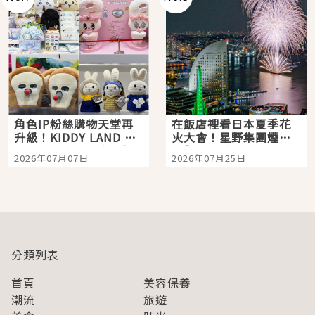
角色IP粉絲購物天堂再
在飯店裡看日本夏季花
升級！KIDDY LAND 原
火大會！星野集團煙火
宿店吉伊卡哇迎客，新
景觀飯店6選，讓你不用
2026年07月07日
2026年07月25日
開幕 OMOKADO 店3分
人擠人悠閒欣賞
即達
分類列表
首頁
美容保養
潮流
旅遊