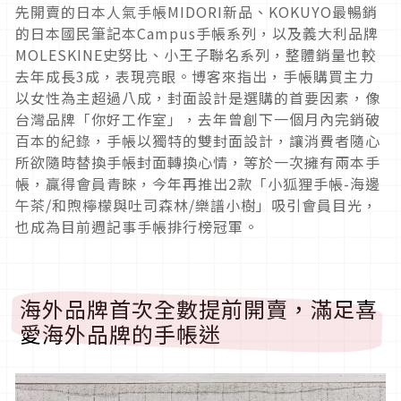
先開賣的日本人氣手帳MIDORI新品、KOKUYO最暢銷
的日本國民筆記本Campus手帳系列，以及義大利品牌
MOLESKINE史努比、小王子聯名系列，整體銷量也較
去年成長3成，表現亮眼。博客來指出，手帳購買主力
以女性為主超過八成，封面設計是選購的首要因素，像
台灣品牌「你好工作室」，去年曾創下一個月內完銷破
百本的紀錄，手帳以獨特的雙封面設計，讓消費者隨心
所欲隨時替換手帳封面轉換心情，等於一次擁有兩本手
帳，贏得會員青睞，今年再推出2款「小狐狸手帳-海邊
午茶/和煦檸檬與吐司森林/樂譜小樹」吸引會員目光，
也成為目前週記事手帳排行榜冠軍。
海外品牌首次全數提前開賣，滿足喜
愛海外品牌的手帳迷