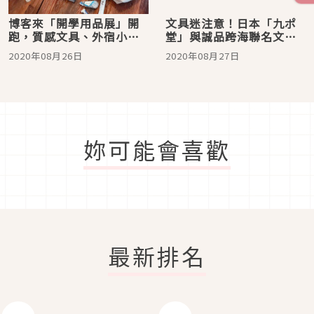
博客來「開學用品展」開
文具迷注意！日本「九ポ
跑，質感文具、外宿小家
堂」與誠品跨海聯名文
電下殺5折起，開學前的大
具，咖啡口味墨水、隱形
2020年08月26日
2020年08月27日
採購就趁這一波！
墨水逾400種特色墨水9月
開展
妳可能會喜歡
最新排名