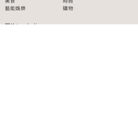
美食
時尚
藝能娛樂
購物
關於Japaholic
關於我們
免責事項
寫手招募
Japaholic Girls招募
廣告、合作洽談
關鍵字列表
お問い合わせ
看看更多有關Japaholic！