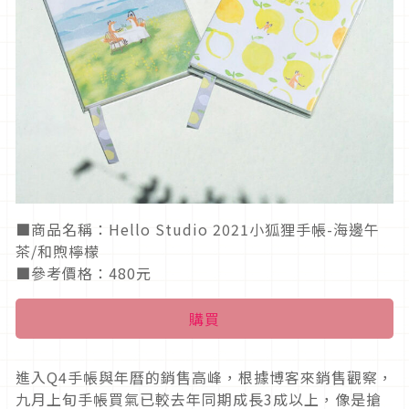
■商品名稱：Hello Studio 2021小狐狸手帳-海邊午
茶/和煦檸檬
■參考價格：480元
購買
進入Q4手帳與年曆的銷售高峰，根據博客來銷售觀察，
九月上旬手帳買氣已較去年同期成長3成以上，像是搶