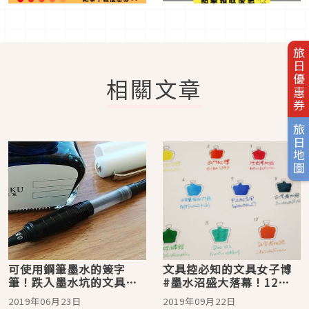
旅日優惠券
相關文章
旅日地圖
可使用鋼筆墨水的簽字
文具控必知的文具女子博
筆！跌入墨水坑的文具控
#墨水沼盛大落幕！12月
必買
的「文具浪漫」展也一定
2019年06月23日
2019年09月22日
要去！