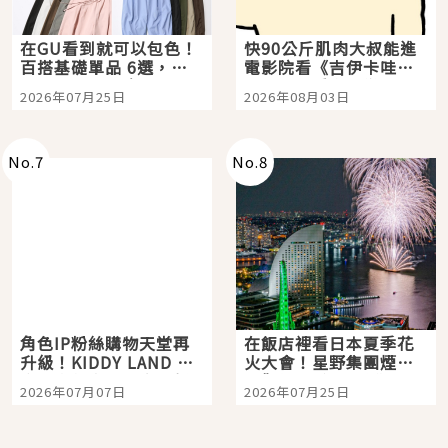
在GU看到就可以包色！
快90公斤肌肉大叔能進
百搭基礎單品 6選，閉
電影院看《吉伊卡哇》
眼全收也不心疼
嗎？日本重金屬樂團
2026年07月25日
2026年08月03日
「打首」會長與nagano
老師一同給出了答案
No.
7
No.
8
角色IP粉絲購物天堂再
在飯店裡看日本夏季花
升級！KIDDY LAND 原
火大會！星野集團煙火
宿店吉伊卡哇迎客，新
景觀飯店6選，讓你不用
2026年07月07日
2026年07月25日
開幕 OMOKADO 店3分
人擠人悠閒欣賞
即達