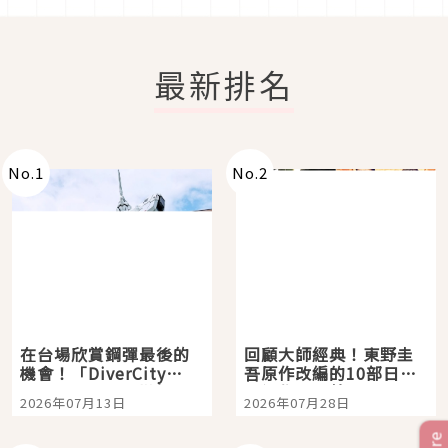
最新排名
No.
1
No.
2
在台場欣賞鋼彈最後的
回顧大師經典！東野圭
機會！「DiverCity
吾原作改編的10部日本
Tokyo Plaza」搭船、
影視作品推薦
2026年07月13日
2026年07月28日
購物、美食及夜景，一
次全體驗