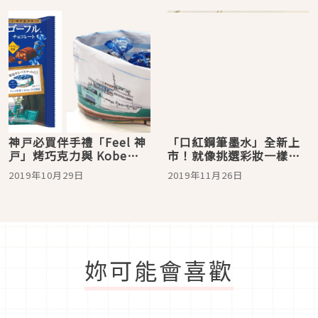
神戸必買伴手禮「Feel 神
「口紅鋼筆墨水」全新上
戸」烤巧克力與 Kobe
市！就像挑選彩妝一樣令
INK物語鋼筆墨水的跨界合
人怦然心動
2019年10月29日
2019年11月26日
作
妳可能會喜歡