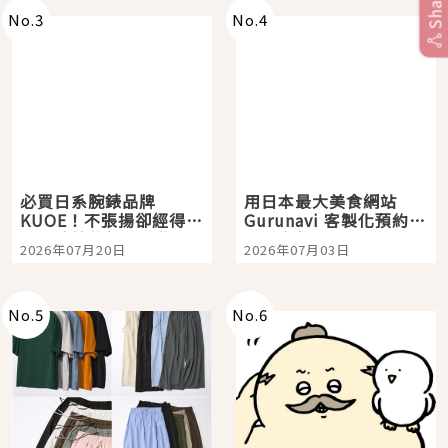
Share
No.
3
No.
4
必買日系腕錶品牌
用日本最大美食網站
KUOE！不張揚卻經得起
Gurunavi 客製化預約九
時間洗鍊的經典之作五
大都市餐廳，打造專屬
2026年07月20日
2026年07月03日
選
美食體驗！
No.
5
No.
6