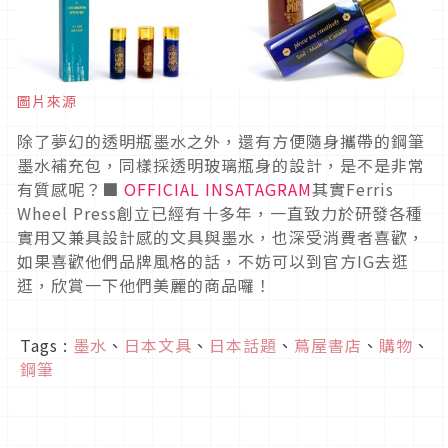
圖片來源
除了夢幻的透明瓶墨水之外，還有方便隨身攜帶的鋼筆
墨水補充包，同樣採透明玻璃瓶身的設計，是不是非常
有質感呢？■
OFFICIAL INSATAGRAM
其實Ferris
Wheel Press創立已經有十多年，一直致力於研發各種
實用又兼具設計感的文具與墨水，也深受消費者喜歡，
如果喜歡他們品牌風格的話，不妨可以到官方IG去逛
逛，欣賞一下他們美麗的商品囉！
Tags :
墨水
、
日本文具
、
日本話題
、
蔦屋書店
、
購物
、
鋼筆