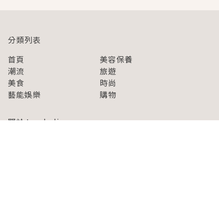
分類列表
首頁
美容保養
潮流
旅遊
美食
時尚
藝能娛樂
購物
關於Japaholic
關於我們
免責事項
寫手招募
Japaholic Girls招募
廣告、合作洽談
關鍵字列表
お問い合わせ