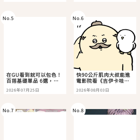
選
美食體驗！
No.
5
No.
6
在GU看到就可以包色！
快90公斤肌肉大叔能進
百搭基礎單品 6選，閉
電影院看《吉伊卡哇》
眼全收也不心疼
嗎？日本重金屬樂團
2026年07月25日
2026年08月03日
「打首」會長與nagano
老師一同給出了答案
No.
7
No.
8