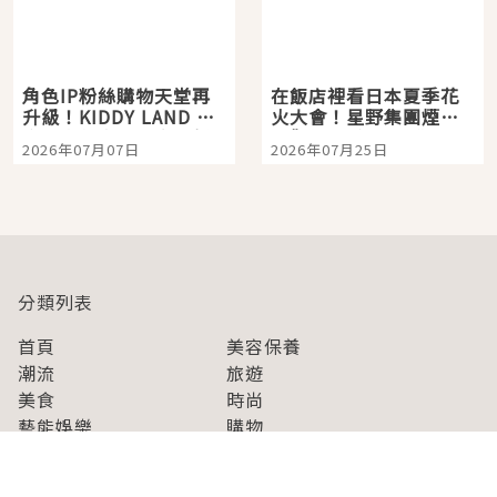
角色IP粉絲購物天堂再
在飯店裡看日本夏季花
升級！KIDDY LAND 原
火大會！星野集團煙火
宿店吉伊卡哇迎客，新
景觀飯店6選，讓你不用
2026年07月07日
2026年07月25日
開幕 OMOKADO 店3分
人擠人悠閒欣賞
即達
分類列表
首頁
美容保養
潮流
旅遊
美食
時尚
藝能娛樂
購物
關於Japaholic