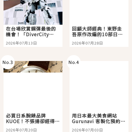
在台場欣賞鋼彈最後的
回顧大師經典！東野圭
機會！「DiverCity
吾原作改編的10部日本
Tokyo Plaza」搭船、
影視作品推薦
2026年07月13日
2026年07月28日
購物、美食及夜景，一
次全體驗
No.
3
No.
4
必買日系腕錶品牌
用日本最大美食網站
KUOE！不張揚卻經得起
Gurunavi 客製化預約九
時間洗鍊的經典之作五
大都市餐廳，打造專屬
2026年07月20日
2026年07月03日