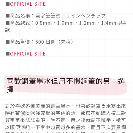
■
OFFICIAL SITE
■商品名稱：簽字筆筆頭／サインペンチップ
■商品款式：0.8mm、1.0mm、1.2mm、1.4mm共4
款
■商品售價：500 日圓（未稅）
■
OFFICIAL SITE
喜歡鋼筆墨水但用不慣鋼筆的另一選
擇
對於喜歡各種美麗的鋼筆墨水，也喜歡鋼筆墨水寫出來
時有著濃淡深淺感覺的字跡的話，那麼不妨購入這二款
簽字筆來試試看吧，說不定一用之後就愛不釋手，還可
以順便消耗一下家中越買越多的墨水，而且下次要買鋼