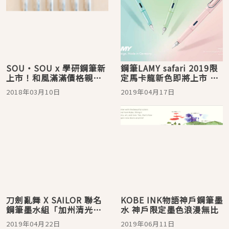
SOU・SOU x 學研鋼筆新
鋼筆LAMY safari 2019限
上市！和風滿滿價格親
定馬卡龍新色即將上市 文
切，超適合初心者
具控注意！
2018年03月10日
2019年04月17日
刀劍亂舞 X SAILOR 聯名
KOBE INK物語神戶鋼筆墨
鋼筆墨水組「加州清光」
水 神戶限定墨色浪漫無比
絕美上市！
2019年04月22日
2019年06月11日