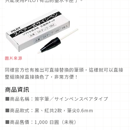
只能使用PILOT有出的墨水卡匣了。
圖片來源
同樣官方也有推出可直接替換的筆頭，這樣就可以直接
整組換掉直接換色了，非常方便！
商品資訊
■商品名稱：簽字筆／サインペンスペアタイプ
■商品款式：黑、紅共2款，筆尖0.6mm
■商品售價：1,000 日圓（未稅）