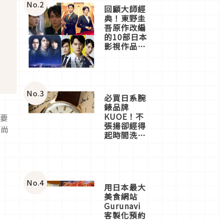
體驗
No.
2
回顧大師經
典！東野圭
吾原作改編
的10部日本
影視作品推
薦
No.
3
必買日系腕
錶品牌
KUOE！不
次要
張揚卻經得
時尚
起時間洗鍊
的經典之作
五選
No.
4
用日本最大
美食網站
Gurunavi
客製化預約