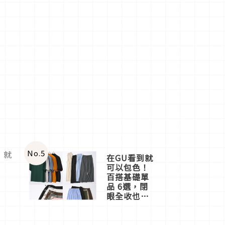
No.
5
，就
在GU看到就
可以包色！
百搭基礎單
品 6選，閉
眼全收也不
心疼