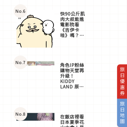
No.
6
快90公斤肌
肉大叔能進
電影院看
《吉伊卡
哇》嗎？日
本重金屬樂
團「打首」
會長與
nagano老師
一同給出了
No.
7
角色IP粉絲
答案
旅日優惠券
購物天堂再
升級！
KIDDY
LAND 原宿
店吉伊卡哇
迎客，新開
幕
旅日地圖
OMOKADO
店3分即達
No.
8
在飯店裡看
日本夏季花