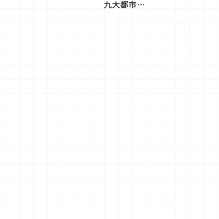
九大都市餐
廳，打造專
屬美食體
驗！