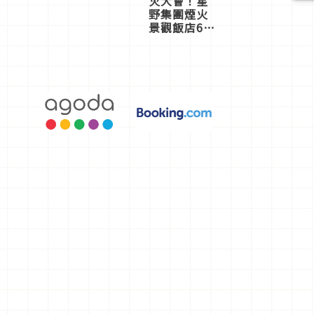
火大會！星
野集團煙火
景觀飯店6
選，讓你不
用人擠人悠
閒欣賞