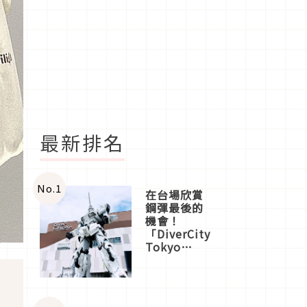
最新排名
No.
1
在台場欣賞
鋼彈最後的
機會！
「DiverCity
Tokyo
Plaza」搭
船、購物、
美食及夜
景，一次全