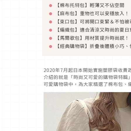
【棉布托特包】輕薄又不佔空間
【麻布包】重物也可以安穩放入！
【束口包】可將開口束緊＆不怕被
【編織包】適合清涼又時尚的夏日
【馬爾歇包】用材質提升時尚感！
【經典購物袋】折疊後體積小巧、
2020年7月起日本開始實施塑膠袋收
介紹的就是「時尚又可愛的購物袋特輯
可愛購物袋中，為大家精選了棉布包、