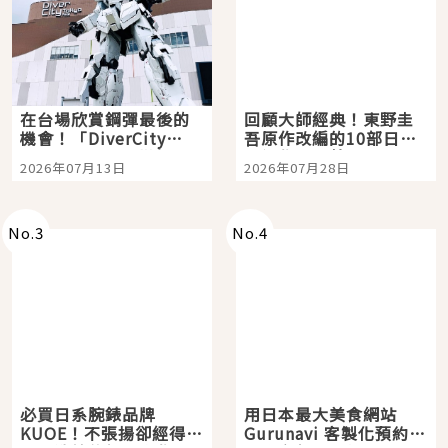
在台場欣賞鋼彈最後的
回顧大師經典！東野圭
機會！「DiverCity
吾原作改編的10部日本
Tokyo Plaza」搭船、
影視作品推薦
2026年07月13日
2026年07月28日
購物、美食及夜景，一
次全體驗
No.
3
No.
4
必買日系腕錶品牌
用日本最大美食網站
KUOE！不張揚卻經得起
Gurunavi 客製化預約九