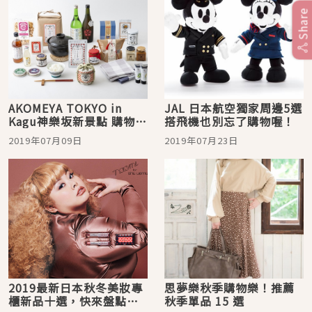
Share
AKOMEYA TOKYO in
JAL 日本航空獨家周邊5選
Kagu神樂坂新景點 購物用
搭飛機也別忘了購物喔！
餐好去處
2019年07月09日
2019年07月23日
2019最新日本秋冬美妝專
思夢樂秋季購物樂！推薦
櫃新品十選，快來盤點購
秋季單品 15 選