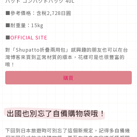
パット コンパクトバッグ 40L
■參考價格：含稅2,728日圓
■耐重量：15kg
■
OFFICIAL SITE
對「Shupatto折疊兩用包」感興趣的朋友也可以在台
灣博客來買到正常材質的版本，花樣可是也很豐富的
唷！
購買
出國也別忘了自備購物袋哦！
下回到日本旅遊時可別忘了這個新規定，記得多自備幾