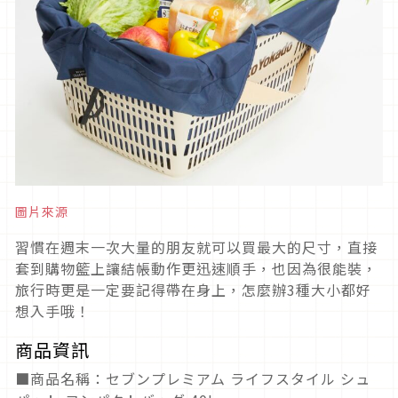
圖片來源
習慣在週末一次大量的朋友就可以買最大的尺寸，直接
套到購物籃上讓結帳動作更迅速順手，也因為很能裝，
旅行時更是一定要記得帶在身上，怎麼辦3種大小都好
想入手哦！
商品資訊
■商品名稱：セブンプレミアム ライフスタイル シュ