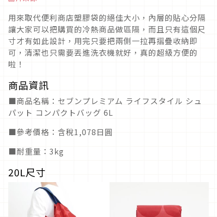
用來取代便利商店塑膠袋的絕佳大小，內層的貼心分隔
讓大家可以把購買的冷熱商品做區隔，而且只有這個尺
寸才有如此設計，用完只要把兩側一拉再摺疊收納即
可，清潔也只需要丟進洗衣機就好，真的超級方便的
啦！
商品資訊
■商品名稱：セブンプレミアム ライフスタイル シュ
パット コンパクトバッグ 6L
■參考價格：含稅1,078日圓
■耐重量：3kg
20L尺寸