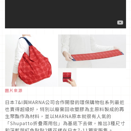
圖片來源
日本7&I與MARNA公司合作開發的環保購物包系列最近
也賣得超級好，特別以廢棄回收塑膠為主原料製成的再
生聚酯作為材料，並以MARNA原本就很有人氣的
「Shupatto折疊兩用包」為基底下去做，推出3種尺寸
和深藍與紅色點點2種花樣在日本7-11獨家販售。