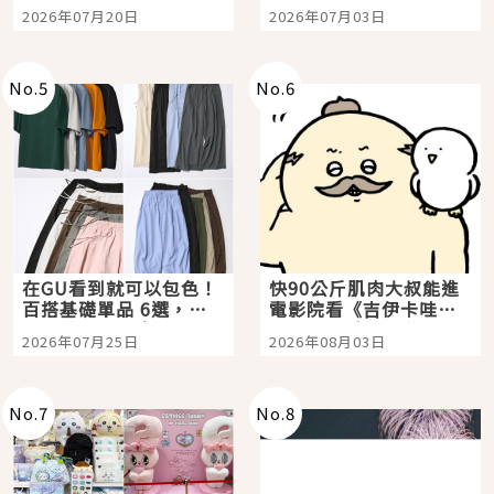
時間洗鍊的經典之作五
大都市餐廳，打造專屬
2026年07月20日
2026年07月03日
選
美食體驗！
No.
5
No.
6
在GU看到就可以包色！
快90公斤肌肉大叔能進
百搭基礎單品 6選，閉
電影院看《吉伊卡哇》
眼全收也不心疼
嗎？日本重金屬樂團
2026年07月25日
2026年08月03日
「打首」會長與nagano
老師一同給出了答案
No.
7
No.
8