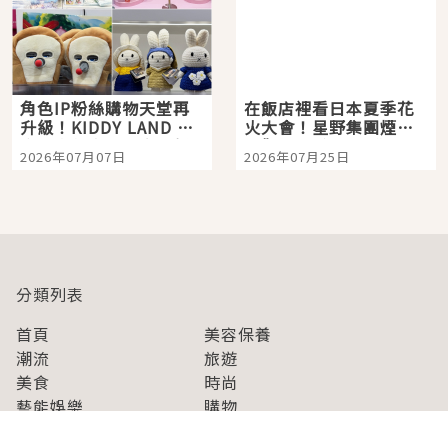
角色IP粉絲購物天堂再
在飯店裡看日本夏季花
升級！KIDDY LAND 原
火大會！星野集團煙火
宿店吉伊卡哇迎客，新
景觀飯店6選，讓你不用
2026年07月07日
2026年07月25日
開幕 OMOKADO 店3分
人擠人悠閒欣賞
即達
分類列表
首頁
美容保養
潮流
旅遊
美食
時尚
藝能娛樂
購物