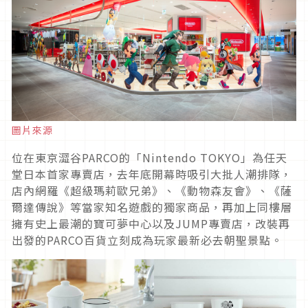
圖片來源
位在東京澀谷PARCO的「Nintendo TOKYO」為任天
堂日本首家專賣店，去年底開幕時吸引大批人潮排隊，
店內網羅《超級瑪莉歐兄弟》、《動物森友會》、《薩
爾達傳說》等當家知名遊戲的獨家商品，再加上同樓層
擁有史上最潮的寶可夢中心以及JUMP專賣店，改裝再
出發的PARCO百貨立刻成為玩家最新必去朝聖景點。