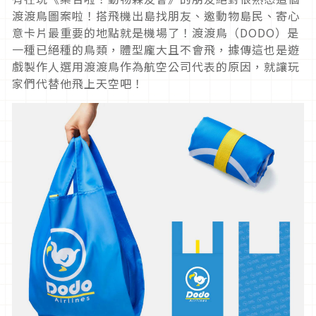
渡渡鳥圖案啦！搭飛機出島找朋友、邀動物島民、寄心
意卡片最重要的地點就是機場了！渡渡鳥（DODO）是
一種已絕種的鳥類，體型龐大且不會飛，據傳這也是遊
戲製作人選用渡渡鳥作為航空公司代表的原因，就讓玩
家們代替他飛上天空吧！