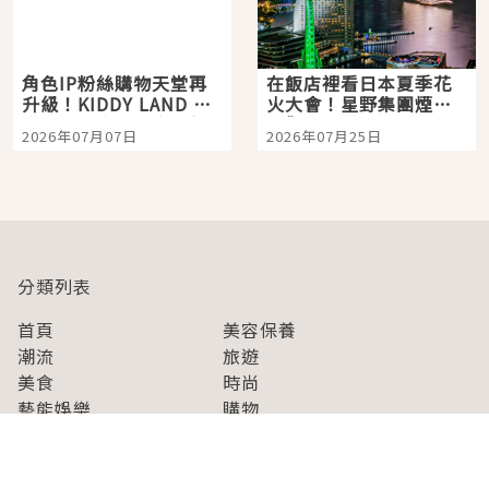
角色IP粉絲購物天堂再
在飯店裡看日本夏季花
升級！KIDDY LAND 原
火大會！星野集團煙火
宿店吉伊卡哇迎客，新
景觀飯店6選，讓你不用
2026年07月07日
2026年07月25日
開幕 OMOKADO 店3分
人擠人悠閒欣賞
即達
分類列表
首頁
美容保養
潮流
旅遊
美食
時尚
藝能娛樂
購物
關於Japaholic