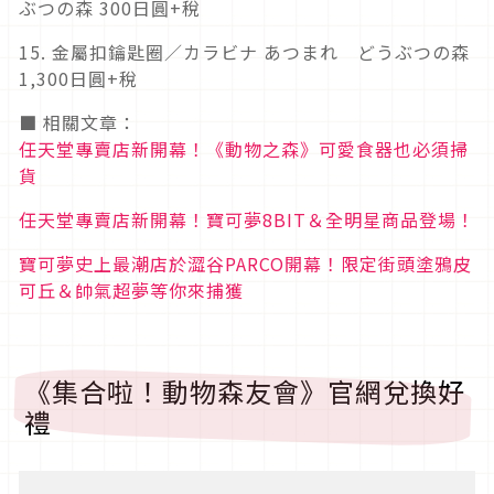
ぶつの森 300日圓+稅
15. 金屬扣鑰匙圈／カラビナ あつまれ どうぶつの森
1,300日圓+稅
■ 相關文章：
任天堂專賣店新開幕！《動物之森》可愛食器也必須掃
貨
任天堂專賣店新開幕！寶可夢8BIT＆全明星商品登場！
寶可夢史上最潮店於澀谷PARCO開幕！限定街頭塗鴉皮
可丘＆帥氣超夢等你來捕獲
《集合啦！動物森友會》官網兌換好
禮