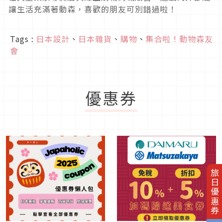
讓生活充滿著動森，喜歡的朋友可別錯過啦！
Tags :
日本設計
、
日本雜貨
、
購物
、
集合啦！動物森友
會
優惠券
旅日優惠券