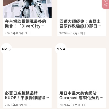
在台場欣賞鋼彈最後的
回顧大師經典！東野圭
機會！「DiverCity
吾原作改編的10部日本
Tokyo Plaza」搭船、
影視作品推薦
2026年07月13日
2026年07月28日
購物、美食及夜景，一
次全體驗
No.
3
No.
4
必買日系腕錶品牌
用日本最大美食網站
KUOE！不張揚卻經得起
Gurunavi 客製化預約九
時間洗鍊的經典之作五
大都市餐廳，打造專屬
2026年07月20日
2026年07月03日
選
美食體驗！