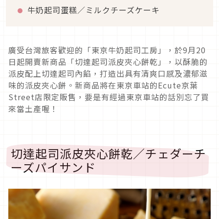
牛奶起司蛋糕／ミルクチーズケーキ
廣受台灣旅客歡迎的「東京牛奶起司工房」，於9月20
日起開賣新商品「切達起司派皮夾心餅乾」，以酥脆的
派皮配上切達起司內餡，打造出具有清爽口感及濃郁滋
味的派皮夾心餅。新商品將在東京車站的Ecute京葉
Street店限定販售，要是有經過東京車站的話別忘了買
來當土產喔！
切達起司派皮夾心餅乾／チェダーチ
ーズパイサンド