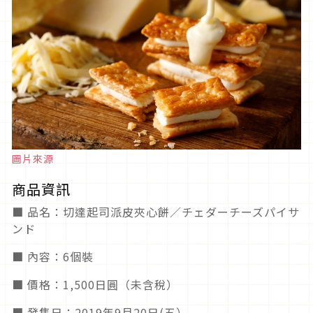
圖片來源
商品資訊
■ 品名：切達起司派皮夾心餅／チェダーチーズパイサ
ンド
■ 內容：6個裝
■ 價格：1,500日圓（未含稅）
■ 發售日：2019年9月20日(五）