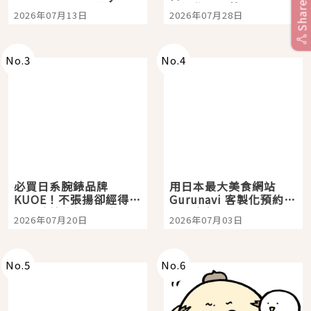
Share
Tokyo Plaza」搭船、
影視作品推薦
2026年07月13日
2026年07月28日
購物、美食及夜景，一
次全體驗
No.
3
No.
4
必買日系腕錶品牌
用日本最大美食網站
KUOE！不張揚卻經得起
Gurunavi 客製化預約九
時間洗鍊的經典之作五
大都市餐廳，打造專屬
2026年07月20日
2026年07月03日
選
美食體驗！
No.
5
No.
6