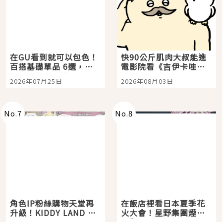
在GU看到就可以包色！
快90公斤肌肉大叔能進
百搭基礎單品 6選，閉
電影院看《吉伊卡哇》
眼全收也不心疼
嗎？日本重金屬樂團
2026年07月25日
2026年08月03日
「打首」會長與nagano
老師一同給出了答案
No.
7
No.
8
角色IP粉絲購物天堂再
在飯店裡看日本夏季花
升級！KIDDY LAND 原
火大會！星野集團煙火
宿店吉伊卡哇迎客，新
景觀飯店6選，讓你不用