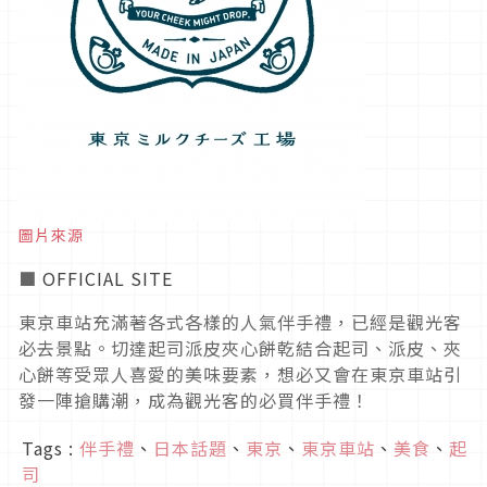
圖片來源
■
OFFICIAL SITE
東京車站充滿著各式各樣的人氣伴手禮，已經是觀光客
必去景點。切達起司派皮夾心餅乾結合起司、派皮、夾
心餅等受眾人喜愛的美味要素，想必又會在東京車站引
發一陣搶購潮，成為觀光客的必買伴手禮！
Tags :
伴手禮
、
日本話題
、
東京
、
東京車站
、
美食
、
起
司