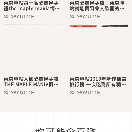
東京車站第一名必買伴手
東京必買伴手禮！東京車
禮the maple mania情人
站就能買到令人欣喜的極
節福罐開賣囉
品點心推薦
2018年01月24日
2019年03月20日
東京車站人氣必買伴手禮
東京車站2019年新作便當
THE MAPLE MANIA楓糖
排行榜 一次吃到所有精緻
奶油夾心酥派！
美味
2019年06月12日
2019年05月19日
妳可能會喜歡