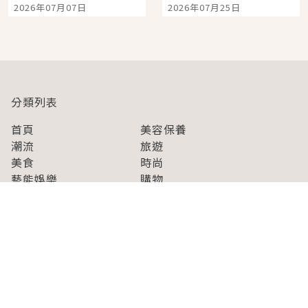
2026年07月07日
2026年07月25日
開幕 OMOKADO 店3分
人擠人悠閒欣賞
即達
分類列表
首頁
美容保養
潮流
旅遊
美食
時尚
藝能娛樂
購物
關於Japaholic
關於我們
免責事項
寫手招募
Japaholic Girls招募
廣告、合作洽談
關鍵字列表
お問い合わせ