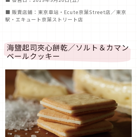
■ 販賣店鋪：東京車站・Ecute京葉Street店／東京
駅・エキュート京葉ストリート店
海鹽起司夾心餅乾／ソルト＆カマン
ベールクッキー