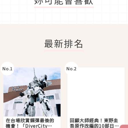
最新排名
No.
1
No.
2
在台場欣賞鋼彈最後的
回顧大師經典！東野圭
機會！「DiverCity
吾原作改編的10部日本