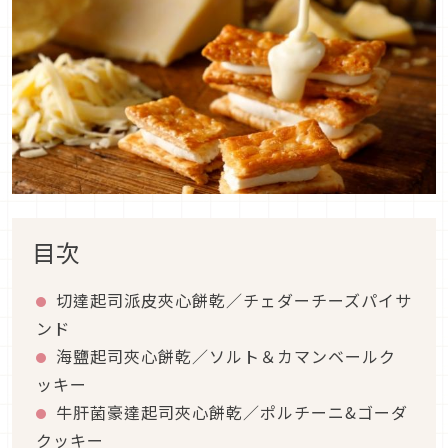
目次
切達起司派皮夾心餅乾／チェダーチーズパイサ
ンド
海鹽起司夾心餅乾／ソルト＆カマンベールク
ッキー
牛肝菌豪達起司夾心餅乾／ポルチーニ&ゴーダ
クッキー