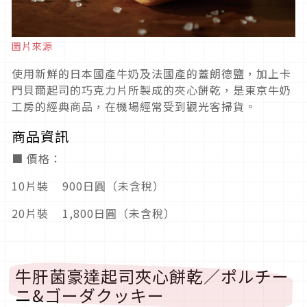
圖片來源
使用新鮮的日本國產牛奶及法國產的蓋朗德鹽，加上卡
門貝爾起司的巧克力片所製成的夾心餅乾，是東京牛奶
工房的經典商品，在機場經常受到觀光客掃貨。
商品資訊
■ 價格：
10片裝 900日圓（未含稅）
20片裝 1,800日圓（未含稅）
牛肝菌豪達起司夾心餅乾／ポルチー
ニ&ゴーダクッキー