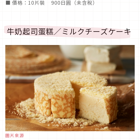
■ 價格：10片裝 900日圓（未含稅）
牛奶起司蛋糕／ミルクチーズケーキ
圖片來源