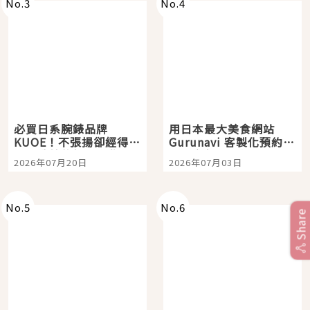
No.
3
No.
4
必買日系腕錶品牌
用日本最大美食網站
KUOE！不張揚卻經得起
Gurunavi 客製化預約九
時間洗鍊的經典之作五
大都市餐廳，打造專屬
2026年07月20日
2026年07月03日
選
美食體驗！
No.
5
No.
6
Share