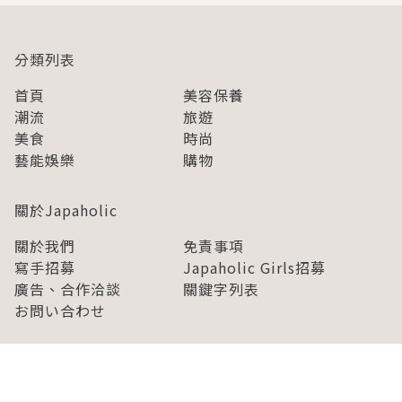
分類列表
首頁
美容保養
潮流
旅遊
美食
時尚
藝能娛樂
購物
關於Japaholic
關於我們
免責事項
寫手招募
Japaholic Girls招募
廣告、合作洽談
關鍵字列表
お問い合わせ