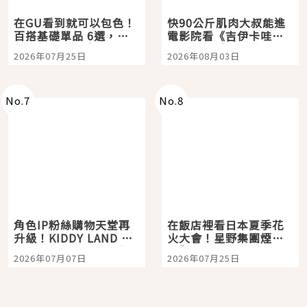
在GU看到就可以包色！
快90公斤肌肉大叔能進
百搭基礎單品 6選，閉
電影院看《吉伊卡哇》
眼全收也不心疼
嗎？日本重金屬樂團
2026年07月25日
2026年08月03日
「打首」會長與nagano
老師一同給出了答案
No.
7
No.
8
角色IP粉絲購物天堂再
在飯店裡看日本夏季花
升級！KIDDY LAND 原
火大會！星野集團煙火
宿店吉伊卡哇迎客，新
景觀飯店6選，讓你不用
2026年07月07日
2026年07月25日
開幕 OMOKADO 店3分
人擠人悠閒欣賞
即達