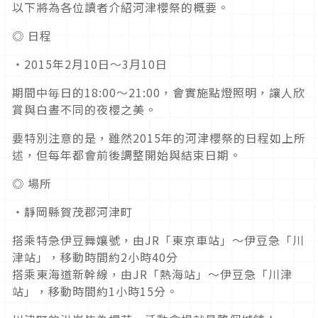
以下將為各位讀者介紹河津櫻祭的概要。
◎ 日程
・2015年2月10日～3月10日
期間中毎日的18:00～21:00，會實施點燈照明，讓人欣
賞與白晝不同的夜櫻之美。
要特別注意的是，雖然2015年的河津櫻祭的日程如上所
述，但每年都會前後調整開始與結束日期。
◎ 場所
・靜岡縣賀茂郡河津町
搭乘特急伊豆舞孃號，由JR「東京車站」～伊豆急「川
津站」，移動時間約2小時40分
搭乘東海道新幹線，由JR「熱海站」～伊豆急「川津
站」，移動時間約1小時15分。