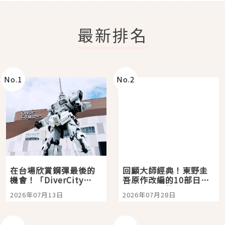
最新排名
No.
1
No.
2
在台場欣賞鋼彈最後的
回顧大師經典！東野圭
機會！「DiverCity
吾原作改編的10部日本
Tokyo Plaza」搭船、
影視作品推薦
2026年07月13日
2026年07月28日
購物、美食及夜景，一
次全體驗