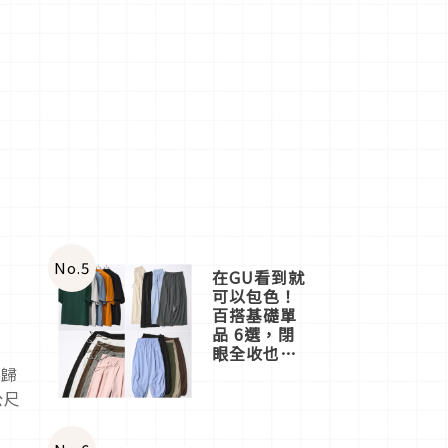
No.
5
在GU看到就
可以包色！
百搭基礎單
品 6選，閉
眼全收也不
心疼
回歸
公尺