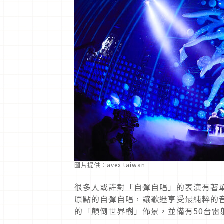
圖片提供：avex taiwan
很多人或許對「自彈自唱」的表演有著
原點的自彈自唱，讓歌迷享受最純粹的
的「顛倒世界樹」佈景，並備有50台雷