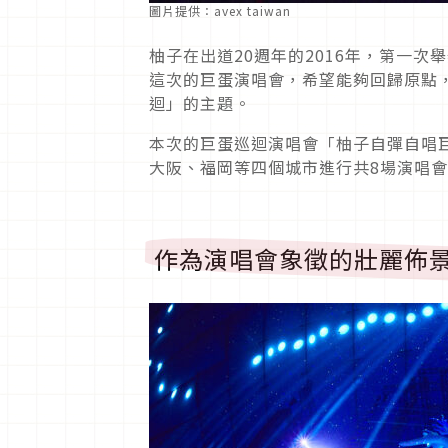
圖片提供：avex taiwan
柚子在出道20週年的2016年，第一
這次的巨蛋演唱會，希望能夠回歸原點
迴」的主題。
本次的巨蛋巡迴演唱會「柚子自彈自唱巨
大阪、福岡等四個城市進行共8場演唱會
作為演唱會象徵的壯麗佈