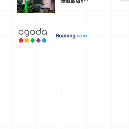
景觀飯店6
選，讓你不
用人擠人悠
閒欣賞