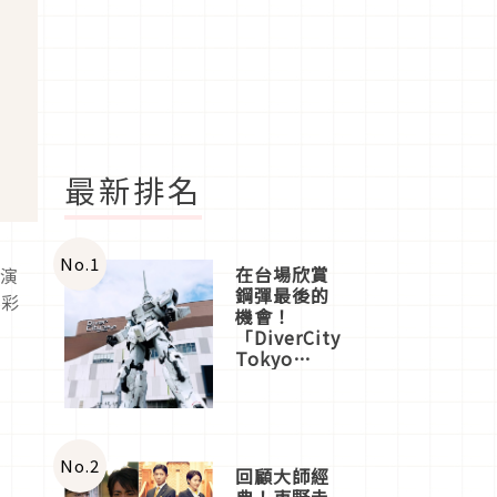
最新排名
No.
1
在台場欣賞
迴演
鋼彈最後的
精彩
機會！
「DiverCity
Tokyo
Plaza」搭
船、購物、
美食及夜
景，一次全
體驗
No.
2
回顧大師經
典！東野圭