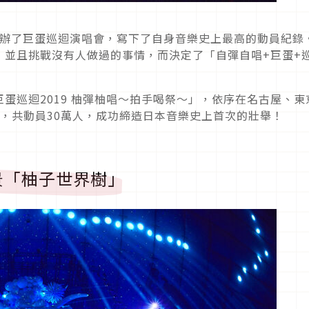
次舉辦了巨蛋巡迴演唱會，寫下了自身音樂史上最高的動員紀錄
，並且挑戰沒有人做過的事情，而決定了「自彈自唱+巨蛋+
蛋巡迴2019 柚彈柚唱～拍手喝祭～」，依序在名古屋、東
，共動員30萬人，成功締造日本音樂史上首次的壯舉！
景「柚子世界樹」