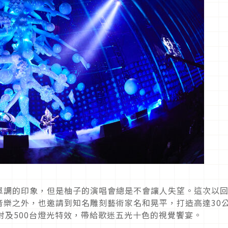
單調的印象，但是柚子的演唱會總是不會讓人失望。這次以
音樂之外，也邀請到知名雕刻藝術家名和晃平，打造高達30
射及500台燈光特效，帶給歌迷五光十色的視覺饗宴。