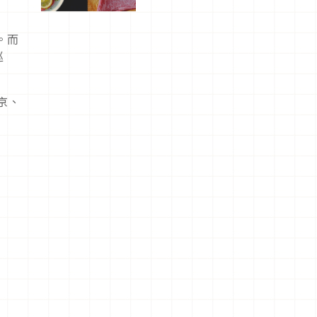
屬美食體
驗！
。而
巡
京、