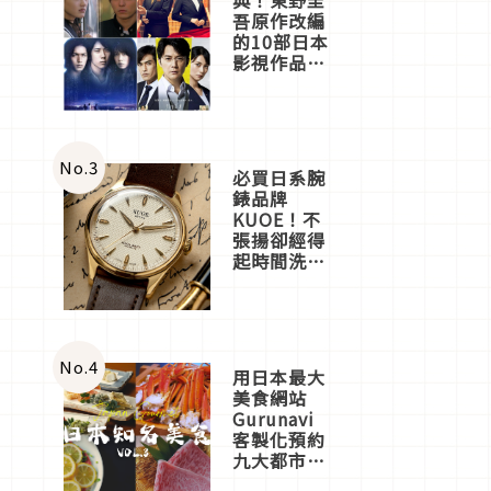
吾原作改編
的10部日本
影視作品推
薦
No.
3
必買日系腕
錶品牌
KUOE！不
張揚卻經得
起時間洗鍊
的經典之作
五選
No.
4
用日本最大
美食網站
Gurunavi
客製化預約
九大都市餐
廳，打造專