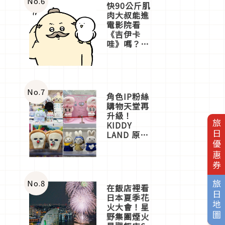
No.
6
快90公斤肌
肉大叔能進
電影院看
《吉伊卡
哇》嗎？日
本重金屬樂
團「打首」
會長與
nagano老師
一同給出了
No.
7
角色IP粉絲
答案
購物天堂再
升級！
旅日優惠券
KIDDY
LAND 原宿
店吉伊卡哇
迎客，新開
幕
OMOKADO
店3分即達
No.
8
旅日地圖
在飯店裡看
日本夏季花
火大會！星
野集團煙火