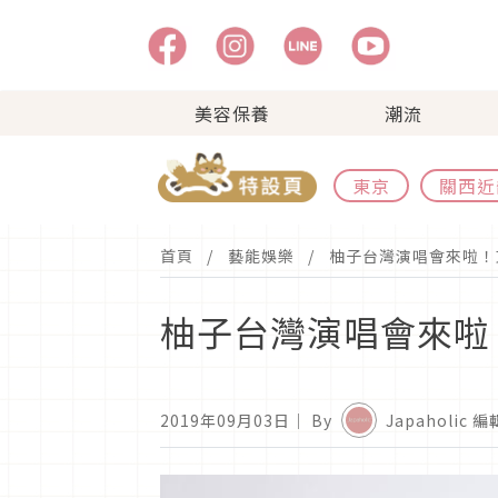
美容保養
潮流
東京
關西近
首頁
藝能娛樂
柚子台灣演唱會來啦！
柚子台灣演唱會來啦
2019年09月03日
｜ By
Japaholic 