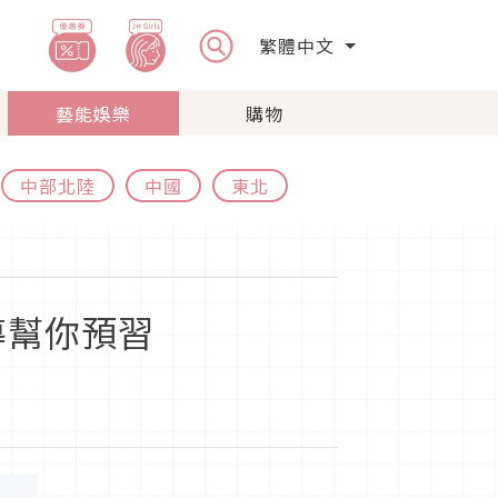
繁體中文
藝能娛樂
購物
中部北陸
中國
東北
導幫你預習